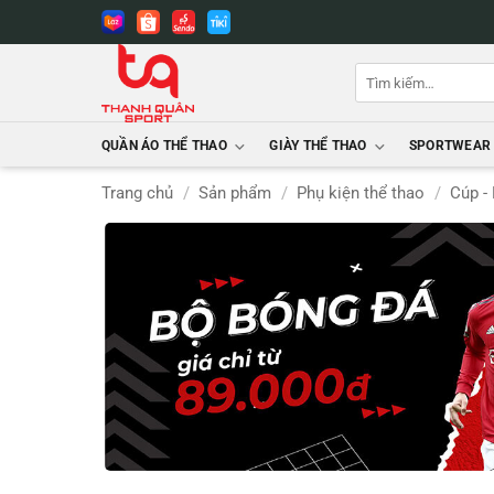
Bỏ
qua
nội
Tìm
dung
kiếm:
QUẦN ÁO THỂ THAO
GIÀY THỂ THAO
SPORTWEAR
Trang chủ
/
Sản phẩm
/
Phụ kiện thể thao
/
Cúp -