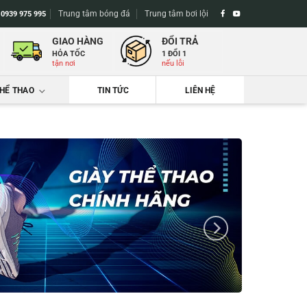
Trung tâm bóng đá
Trung tâm bơi lội
-
0939 975 995
GIAO HÀNG
ĐỔI TRẢ
HỎA TỐC
1 ĐỔI 1
tận nơi
nếu lỗi
THỂ THAO
TIN TỨC
LIÊN HỆ