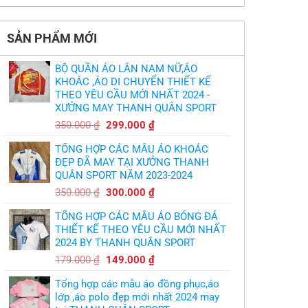
thiết
làm
có
thảm:
kế
sao?
bình
HLV
tại
luận
Ten
TPHCM
ở
Hag
SẢN PHẨM MỚI
Thiết
lại
kế
chỉ
và
trích
in
cầu
BỘ QUẦN ÁO LÂN NAM NỮ,ÁO
áo
thủ,
bóng
KHOÁC ,ÁO DI CHUYỂN THIẾT KẾ
thừa
chuyền
nhận
THEO YÊU CẦU MỚI NHẤT 2024 -
theo
sự
yêu
XƯỞNG MAY THANH QUÂN SPORT
thật
cầu
chua
,thiết
Giá
Giá
chát
350.000
₫
299.000
₫
kế
của
gốc
hiện
logo
bầy
free
TỔNG HỢP CÁC MẪU ÁO KHOÁC
quỷ
là:
tại
nhỏ
ĐẸP ĐÃ MAY TẠI XƯỞNG THANH
350.000 ₫.
là:
QUÂN SPORT NĂM 2023-2024
299.000 ₫.
Giá
Giá
350.000
₫
300.000
₫
gốc
hiện
TỔNG HỢP CÁC MẪU ÁO BÓNG ĐÁ
là:
tại
THIẾT KẾ THEO YÊU CẦU MỚI NHẤT
350.000 ₫.
là:
2024 BY THANH QUÂN SPORT
300.000 ₫.
Giá
Giá
179.000
₫
149.000
₫
gốc
hiện
Tổng hợp các mẫu áo đồng phục,áo
là:
tại
lớp ,áo polo đẹp mới nhất 2024 may
179.000 ₫.
là: