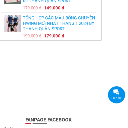
tại THANH QUÂN SPORT
149.000 ₫.
Giá
Giá
179.000
₫
149.000
₫
gốc
hiện
TỔNG HỢP CÁC MẪU BÓNG CHUYỀN
là:
tại
HWING MỚI NHẤT THÁNG 1 2024 BY
179.000 ₫.
là:
THANH QUÂN SPORT
149.000 ₫.
Giá
Giá
199.000
₫
179.000
₫
gốc
hiện
là:
tại
199.000 ₫.
là:
179.000 ₫.
Liên hệ
FANPAGE FACEBOOK