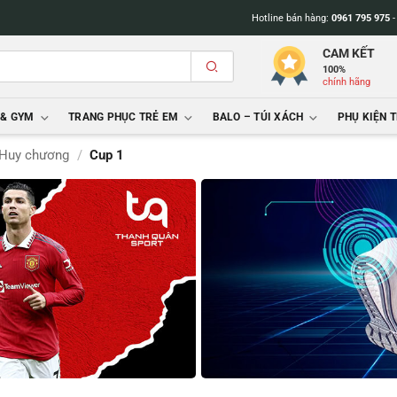
Hotline bán hàng:
0961 795 975
CAM KẾT
100%
chính hãng
 & GYM
TRANG PHỤC TRẺ EM
BALO – TÚI XÁCH
PHỤ KIỆN 
 Huy chương
/
Cup 1