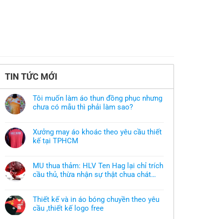
TIN TỨC MỚI
Tôi muốn làm áo thun đồng phục nhưng
chưa có mẫu thì phải làm sao?
Không
có
bình
Xưởng may áo khoác theo yêu cầu thiết
luận
ở
kế tại TPHCM
Tôi
Không
muốn
có
làm
bình
áo
MU thua thảm: HLV Ten Hag lại chỉ trích
luận
thun
ở
cầu thủ, thừa nhận sự thật chua chát
đồng
Xưởng
phục
của bầy quỷ nhỏ
Không
may
nhưng
có
áo
chưa
bình
khoác
có
Thiết kế và in áo bóng chuyền theo yêu
luận
theo
mẫu
ở
cầu ,thiết kế logo free
yêu
thì
MU
cầu
phải
Không
thua