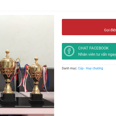
Gọi điệ
CHAT FACEBOOK
Nhân viên tư vấn ngay
Danh mục:
Cúp - Huy chương