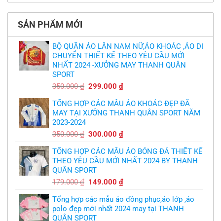
thiết
có
làm
thảm:
kế
bình
sao?
HLV
tại
luận
Ten
TPHCM
ở
Hag
SẢN PHẨM MỚI
Thiết
lại
kế
chỉ
và
trích
in
BỘ QUẦN ÁO LÂN NAM NỮ,ÁO KHOÁC ,ÁO DI
cầu
áo
thủ,
CHUYỂN THIẾT KẾ THEO YÊU CẦU MỚI
bóng
thừa
chuyền
nhận
NHẤT 2024 -XƯỞNG MAY THANH QUÂN
theo
sự
yêu
SPORT
thật
cầu
chua
,thiết
Giá
Giá
350.000
₫
299.000
₫
chát
kế
của
gốc
hiện
logo
bầy
free
TỔNG HỢP CÁC MẪU ÁO KHOÁC ĐẸP ĐÃ
là:
tại
quỷ
nhỏ
MAY TẠI XƯỞNG THANH QUÂN SPORT NĂM
350.000 ₫.
là:
2023-2024
299.000 ₫.
Giá
Giá
350.000
₫
300.000
₫
gốc
hiện
TỔNG HỢP CÁC MẪU ÁO BÓNG ĐÁ THIẾT KẾ
là:
tại
THEO YÊU CẦU MỚI NHẤT 2024 BY THANH
350.000 ₫.
là:
QUÂN SPORT
300.000 ₫.
Giá
Giá
179.000
₫
149.000
₫
gốc
hiện
Tổng hợp các mẫu áo đồng phục,áo lớp ,áo
là:
tại
polo đẹp mới nhất 2024 may tại THANH
179.000 ₫.
là:
QUÂN SPORT
149.000 ₫.