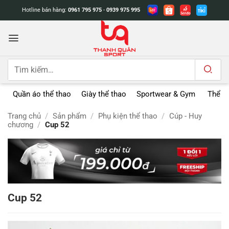
Bỏ
Hotline bán hàng:
0961 795 975
-
0939 975 995
qua
nội
dung
Tìm
kiếm:
Quần áo thể thao
Giày thể thao
Sportwear & Gym
Thể t
Trang chủ
/
Sản phẩm
/
Phụ kiện thể thao
/
Cúp - Huy
chương
/
Cup 52
Cup 52