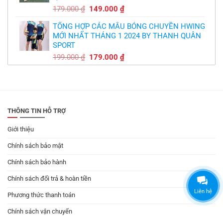
Giá
Giá
179.000
₫
149.000
₫
gốc
hiện
TỔNG HỢP CÁC MẪU BÓNG CHUYỀN HWING
là:
tại
MỚI NHẤT THÁNG 1 2024 BY THANH QUÂN
179.000 ₫.
là:
SPORT
149.000 ₫.
Giá
Giá
199.000
₫
179.000
₫
gốc
hiện
là:
tại
199.000 ₫.
là:
179.000 ₫.
THÔNG TIN HỖ TRỢ
Giới thiệu
Chính sách bảo mật
Chính sách bảo hành
Chính sách đổi trả & hoàn tiền
Liên hệ
Phương thức thanh toán
Chính sách vận chuyển