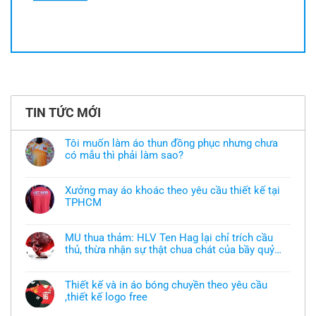
TIN TỨC MỚI
Tôi muốn làm áo thun đồng phục nhưng chưa
có mẫu thì phải làm sao?
Không
có
bình
Xưởng may áo khoác theo yêu cầu thiết kế tại
luận
TPHCM
ở
Tôi
Không
muốn
có
làm
bình
áo
MU thua thảm: HLV Ten Hag lại chỉ trích cầu
luận
thun
thủ, thừa nhận sự thật chua chát của bầy quỷ
ở
đồng
Xưởng
nhỏ
phục
Không
may
nhưng
có
áo
chưa
bình
khoác
Thiết kế và in áo bóng chuyền theo yêu cầu
có
luận
theo
mẫu
,thiết kế logo free
ở
yêu
thì
MU
cầu
Không
phải
thua