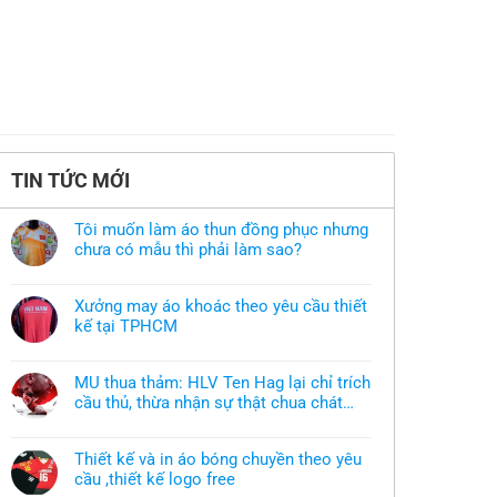
TIN TỨC MỚI
Tôi muốn làm áo thun đồng phục nhưng
chưa có mẫu thì phải làm sao?
Không
có
bình
Xưởng may áo khoác theo yêu cầu thiết
luận
ở
kế tại TPHCM
Tôi
Không
muốn
có
làm
bình
áo
MU thua thảm: HLV Ten Hag lại chỉ trích
luận
thun
ở
cầu thủ, thừa nhận sự thật chua chát
đồng
Xưởng
phục
của bầy quỷ nhỏ
Không
may
nhưng
có
áo
chưa
bình
khoác
có
Thiết kế và in áo bóng chuyền theo yêu
luận
theo
mẫu
ở
cầu ,thiết kế logo free
yêu
thì
MU
cầu
phải