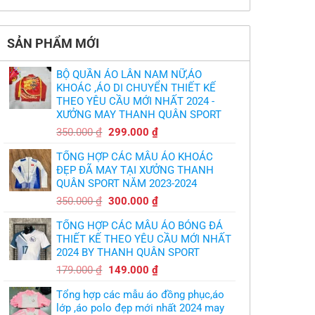
Không
thua
thiết
làm
có
thảm:
kế
sao?
bình
HLV
tại
luận
Ten
TPHCM
ở
Hag
SẢN PHẨM MỚI
Thiết
lại
kế
chỉ
và
trích
in
cầu
BỘ QUẦN ÁO LÂN NAM NỮ,ÁO
áo
thủ,
bóng
KHOÁC ,ÁO DI CHUYỂN THIẾT KẾ
thừa
chuyền
nhận
THEO YÊU CẦU MỚI NHẤT 2024 -
theo
sự
yêu
XƯỞNG MAY THANH QUÂN SPORT
thật
cầu
chua
,thiết
Giá
Giá
chát
350.000
₫
299.000
₫
kế
của
gốc
hiện
logo
bầy
free
TỔNG HỢP CÁC MẪU ÁO KHOÁC
quỷ
là:
tại
nhỏ
ĐẸP ĐÃ MAY TẠI XƯỞNG THANH
350.000 ₫.
là:
QUÂN SPORT NĂM 2023-2024
299.000 ₫.
Giá
Giá
350.000
₫
300.000
₫
gốc
hiện
TỔNG HỢP CÁC MẪU ÁO BÓNG ĐÁ
là:
tại
THIẾT KẾ THEO YÊU CẦU MỚI NHẤT
350.000 ₫.
là:
2024 BY THANH QUÂN SPORT
300.000 ₫.
Giá
Giá
179.000
₫
149.000
₫
gốc
hiện
Tổng hợp các mẫu áo đồng phục,áo
là:
tại
lớp ,áo polo đẹp mới nhất 2024 may
179.000 ₫.
là: