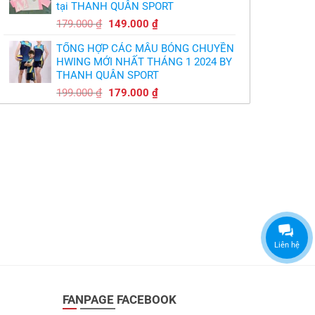
tại THANH QUÂN SPORT
149.000 ₫.
Giá
Giá
179.000
₫
149.000
₫
gốc
hiện
TỔNG HỢP CÁC MẪU BÓNG CHUYỀN
là:
tại
HWING MỚI NHẤT THÁNG 1 2024 BY
179.000 ₫.
là:
THANH QUÂN SPORT
149.000 ₫.
Giá
Giá
199.000
₫
179.000
₫
gốc
hiện
là:
tại
199.000 ₫.
là:
179.000 ₫.
Liên hệ
FANPAGE FACEBOOK