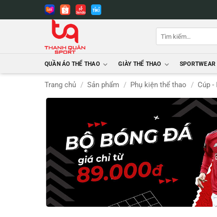
Bỏ
qua
nội
Tìm
dung
kiếm:
QUẦN ÁO THỂ THAO
GIÀY THỂ THAO
SPORTWEAR
Trang chủ
/
Sản phẩm
/
Phụ kiện thể thao
/
Cúp -