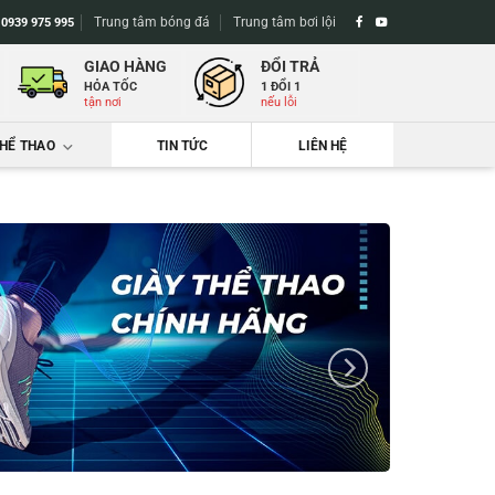
Trung tâm bóng đá
Trung tâm bơi lội
-
0939 975 995
GIAO HÀNG
ĐỔI TRẢ
HỎA TỐC
1 ĐỔI 1
tận nơi
nếu lỗi
THỂ THAO
TIN TỨC
LIÊN HỆ