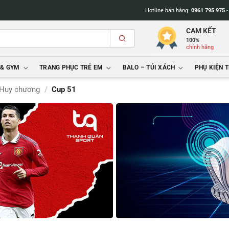
Hotline bán hàng:
0961 795 975
CAM KẾT
100%
chính hãng
 & GYM
TRANG PHỤC TRẺ EM
BALO – TÚI XÁCH
PHỤ KIỆN 
 Huy chương
/
Cup 51