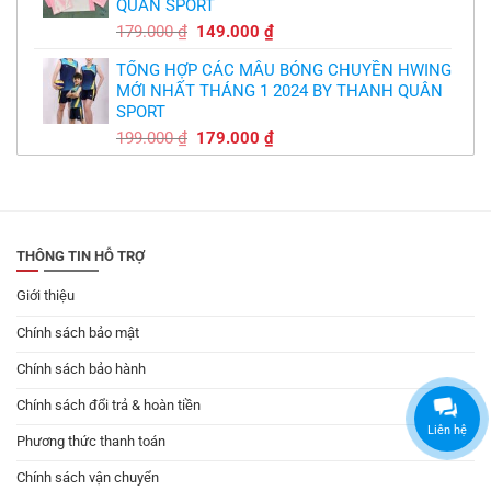
QUÂN SPORT
149.000 ₫.
Giá
Giá
179.000
₫
149.000
₫
gốc
hiện
TỔNG HỢP CÁC MẪU BÓNG CHUYỀN HWING
là:
tại
MỚI NHẤT THÁNG 1 2024 BY THANH QUÂN
179.000 ₫.
là:
SPORT
149.000 ₫.
Giá
Giá
199.000
₫
179.000
₫
gốc
hiện
là:
tại
199.000 ₫.
là:
179.000 ₫.
THÔNG TIN HỖ TRỢ
Giới thiệu
Chính sách bảo mật
Chính sách bảo hành
Chính sách đổi trả & hoàn tiền
Liên hệ
Phương thức thanh toán
Chính sách vận chuyển