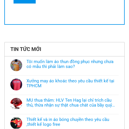
TIN TỨC MỚI
Tôi muốn làm áo thun đồng phục nhưng chưa
có mẫu thì phải làm sao?
Không
có
bình
Xưởng may áo khoác theo yêu cầu thiết kế tại
luận
TPHCM
ở
Tôi
Không
muốn
có
làm
bình
áo
MU thua thảm: HLV Ten Hag lại chỉ trích cầu
luận
thun
thủ, thừa nhận sự thật chua chát của bầy quỷ
ở
đồng
Xưởng
nhỏ
phục
Không
may
nhưng
có
áo
chưa
bình
khoác
Thiết kế và in áo bóng chuyền theo yêu cầu
có
luận
theo
mẫu
,thiết kế logo free
ở
yêu
thì
MU