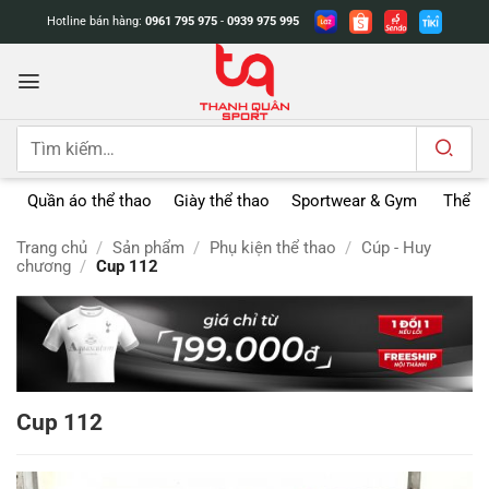
Bỏ
Hotline bán hàng:
0961 795 975
-
0939 975 995
qua
nội
dung
Tìm
kiếm:
Quần áo thể thao
Giày thể thao
Sportwear & Gym
Thể t
Trang chủ
/
Sản phẩm
/
Phụ kiện thể thao
/
Cúp - Huy
chương
/
Cup 112
Cup 112