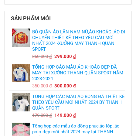
cầu
Không
phải
thua
thiết
có
làm
thảm:
kế
bình
sao?
HLV
tại
luận
Ten
TPHCM
ở
Hag
SẢN PHẨM MỚI
Thiết
lại
kế
chỉ
và
trích
in
BỘ QUẦN ÁO LÂN NAM NỮ,ÁO KHOÁC ,ÁO DI
cầu
áo
thủ,
CHUYỂN THIẾT KẾ THEO YÊU CẦU MỚI
bóng
thừa
chuyền
nhận
NHẤT 2024 -XƯỞNG MAY THANH QUÂN
theo
sự
yêu
SPORT
thật
cầu
chua
,thiết
Giá
Giá
350.000
₫
299.000
₫
chát
kế
của
gốc
hiện
logo
bầy
free
TỔNG HỢP CÁC MẪU ÁO KHOÁC ĐẸP ĐÃ
là:
tại
quỷ
nhỏ
MAY TẠI XƯỞNG THANH QUÂN SPORT NĂM
350.000 ₫.
là:
2023-2024
299.000 ₫.
Giá
Giá
350.000
₫
300.000
₫
gốc
hiện
TỔNG HỢP CÁC MẪU ÁO BÓNG ĐÁ THIẾT KẾ
là:
tại
THEO YÊU CẦU MỚI NHẤT 2024 BY THANH
350.000 ₫.
là:
QUÂN SPORT
300.000 ₫.
Giá
Giá
179.000
₫
149.000
₫
gốc
hiện
Tổng hợp các mẫu áo đồng phục,áo lớp ,áo
là:
tại
polo đẹp mới nhất 2024 may tại THANH
179.000 ₫.
là: