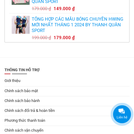
QUÂN SPORT
149.000 ₫.
Giá
Giá
179.000
₫
149.000
₫
gốc
hiện
TỔNG HỢP CÁC MẪU BÓNG CHUYỀN HWING
là:
tại
MỚI NHẤT THÁNG 1 2024 BY THANH QUÂN
179.000 ₫.
là:
SPORT
149.000 ₫.
Giá
Giá
199.000
₫
179.000
₫
gốc
hiện
là:
tại
199.000 ₫.
là:
179.000 ₫.
THÔNG TIN HỖ TRỢ
Giới thiệu
Chính sách bảo mật
Chính sách bảo hành
Chính sách đổi trả & hoàn tiền
Liên hệ
Phương thức thanh toán
Chính sách vận chuyển