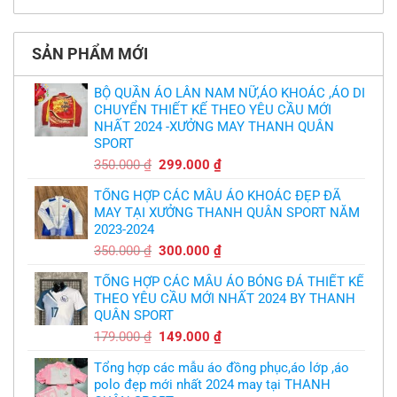
cầu
Không
phải
thua
thiết
có
làm
thảm:
kế
bình
sao?
HLV
tại
luận
Ten
TPHCM
ở
Hag
SẢN PHẨM MỚI
Thiết
lại
kế
chỉ
và
trích
in
BỘ QUẦN ÁO LÂN NAM NỮ,ÁO KHOÁC ,ÁO DI
cầu
áo
thủ,
CHUYỂN THIẾT KẾ THEO YÊU CẦU MỚI
bóng
thừa
chuyền
nhận
NHẤT 2024 -XƯỞNG MAY THANH QUÂN
theo
sự
yêu
SPORT
thật
cầu
chua
,thiết
Giá
Giá
350.000
₫
299.000
₫
chát
kế
của
gốc
hiện
logo
bầy
free
TỔNG HỢP CÁC MẪU ÁO KHOÁC ĐẸP ĐÃ
là:
tại
quỷ
nhỏ
MAY TẠI XƯỞNG THANH QUÂN SPORT NĂM
350.000 ₫.
là:
2023-2024
299.000 ₫.
Giá
Giá
350.000
₫
300.000
₫
gốc
hiện
TỔNG HỢP CÁC MẪU ÁO BÓNG ĐÁ THIẾT KẾ
là:
tại
THEO YÊU CẦU MỚI NHẤT 2024 BY THANH
350.000 ₫.
là:
QUÂN SPORT
300.000 ₫.
Giá
Giá
179.000
₫
149.000
₫
gốc
hiện
Tổng hợp các mẫu áo đồng phục,áo lớp ,áo
là:
tại
polo đẹp mới nhất 2024 may tại THANH
179.000 ₫.
là: