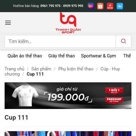
Bỏ
Hotline bán hàng:
0961 795 975
-
0939 975 995
qua
nội
dung
Tìm
kiếm:
Quần áo thể thao
Giày thể thao
Sportwear & Gym
Thể t
Trang chủ
/
Sản phẩm
/
Phụ kiện thể thao
/
Cúp - Huy
chương
/
Cup 111
Cup 111