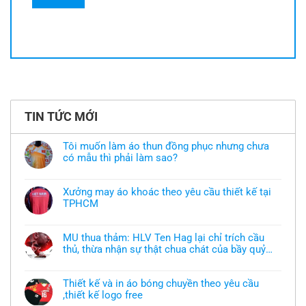
TIN TỨC MỚI
Tôi muốn làm áo thun đồng phục nhưng chưa
có mẫu thì phải làm sao?
Không
có
bình
Xưởng may áo khoác theo yêu cầu thiết kế tại
luận
TPHCM
ở
Tôi
Không
muốn
có
làm
bình
áo
MU thua thảm: HLV Ten Hag lại chỉ trích cầu
luận
thun
thủ, thừa nhận sự thật chua chát của bầy quỷ
ở
đồng
Xưởng
nhỏ
phục
Không
may
nhưng
có
áo
chưa
bình
khoác
Thiết kế và in áo bóng chuyền theo yêu cầu
có
luận
theo
mẫu
,thiết kế logo free
ở
yêu
thì
MU