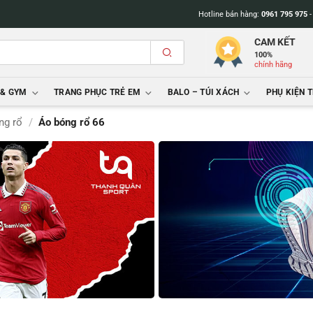
Hotline bán hàng:
0961 795 975
CAM KẾT
100%
chính hãng
 & GYM
TRANG PHỤC TRẺ EM
BALO – TÚI XÁCH
PHỤ KIỆN 
ng rổ
/
Áo bóng rổ 66