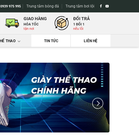
Trung tâm bóng đá
Trung tâm bơi lội
-
0939 975 995
GIAO HÀNG
ĐỔI TRẢ
HỎA TỐC
1 ĐỔI 1
tận nơi
nếu lỗi
THỂ THAO
TIN TỨC
LIÊN HỆ