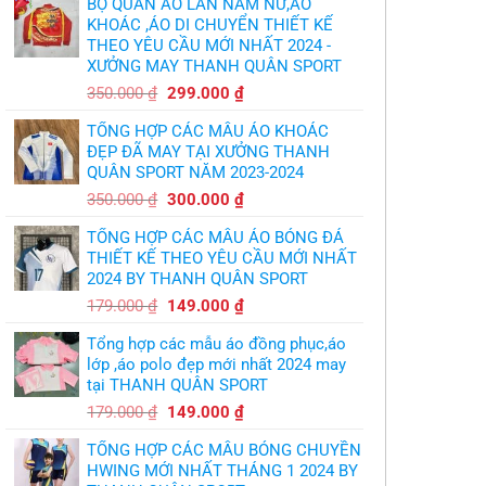
BỘ QUẦN ÁO LÂN NAM NỮ,ÁO
áo
thủ,
bóng
KHOÁC ,ÁO DI CHUYỂN THIẾT KẾ
thừa
chuyền
nhận
THEO YÊU CẦU MỚI NHẤT 2024 -
theo
sự
yêu
XƯỞNG MAY THANH QUÂN SPORT
thật
cầu
chua
,thiết
Giá
Giá
chát
350.000
₫
299.000
₫
kế
của
gốc
hiện
logo
bầy
free
TỔNG HỢP CÁC MẪU ÁO KHOÁC
quỷ
là:
tại
nhỏ
ĐẸP ĐÃ MAY TẠI XƯỞNG THANH
350.000 ₫.
là:
QUÂN SPORT NĂM 2023-2024
299.000 ₫.
Giá
Giá
350.000
₫
300.000
₫
gốc
hiện
TỔNG HỢP CÁC MẪU ÁO BÓNG ĐÁ
là:
tại
THIẾT KẾ THEO YÊU CẦU MỚI NHẤT
350.000 ₫.
là:
2024 BY THANH QUÂN SPORT
300.000 ₫.
Giá
Giá
179.000
₫
149.000
₫
gốc
hiện
Tổng hợp các mẫu áo đồng phục,áo
là:
tại
lớp ,áo polo đẹp mới nhất 2024 may
179.000 ₫.
là:
tại THANH QUÂN SPORT
149.000 ₫.
Giá
Giá
179.000
₫
149.000
₫
gốc
hiện
TỔNG HỢP CÁC MẪU BÓNG CHUYỀN
là:
tại
HWING MỚI NHẤT THÁNG 1 2024 BY
179.000 ₫.
là: