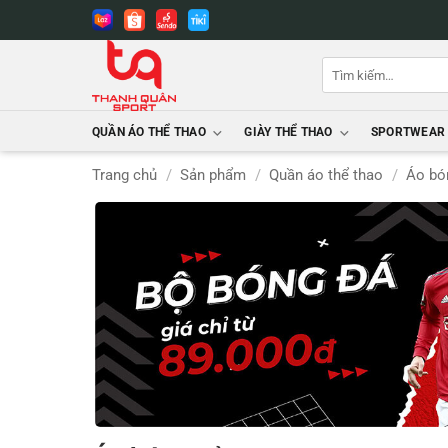
Bỏ
qua
nội
Tìm
dung
kiếm:
QUẦN ÁO THỂ THAO
GIÀY THỂ THAO
SPORTWEAR
Trang chủ
/
Sản phẩm
/
Quần áo thể thao
/
Áo bó