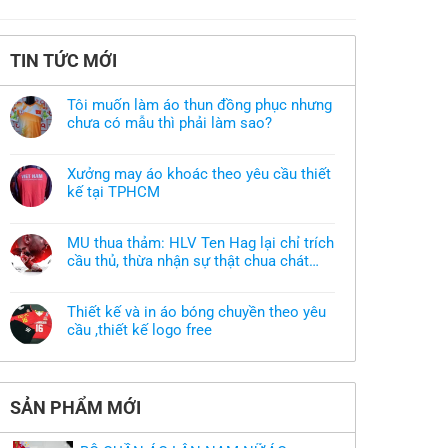
TIN TỨC MỚI
Tôi muốn làm áo thun đồng phục nhưng
chưa có mẫu thì phải làm sao?
Không
có
bình
Xưởng may áo khoác theo yêu cầu thiết
luận
ở
kế tại TPHCM
Tôi
Không
muốn
có
làm
bình
áo
MU thua thảm: HLV Ten Hag lại chỉ trích
luận
thun
ở
cầu thủ, thừa nhận sự thật chua chát
đồng
Xưởng
phục
của bầy quỷ nhỏ
Không
may
nhưng
có
áo
chưa
bình
khoác
có
Thiết kế và in áo bóng chuyền theo yêu
luận
theo
mẫu
ở
cầu ,thiết kế logo free
yêu
thì
MU
cầu
phải
Không
thua
thiết
làm
có
thảm:
kế
sao?
bình
HLV
tại
luận
Ten
TPHCM
ở
Hag
SẢN PHẨM MỚI
Thiết
lại
kế
chỉ
và
trích
in
cầu