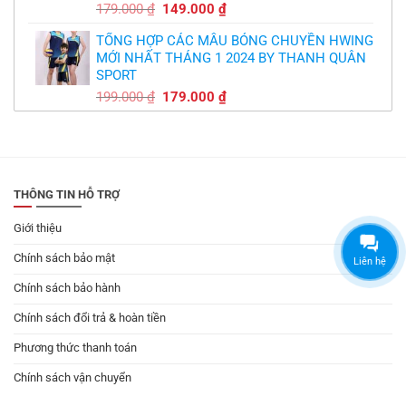
Giá
Giá
179.000
₫
149.000
₫
gốc
hiện
TỔNG HỢP CÁC MẪU BÓNG CHUYỀN HWING
là:
tại
MỚI NHẤT THÁNG 1 2024 BY THANH QUÂN
179.000 ₫.
là:
SPORT
149.000 ₫.
Giá
Giá
199.000
₫
179.000
₫
gốc
hiện
là:
tại
199.000 ₫.
là:
179.000 ₫.
THÔNG TIN HỖ TRỢ
Giới thiệu
Chính sách bảo mật
Liên hệ
Chính sách bảo hành
Chính sách đổi trả & hoàn tiền
Phương thức thanh toán
Chính sách vận chuyển