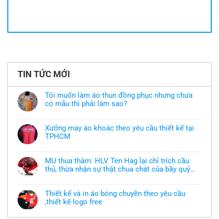
TIN TỨC MỚI
Tôi muốn làm áo thun đồng phục nhưng chưa
có mẫu thì phải làm sao?
Không
có
bình
Xưởng may áo khoác theo yêu cầu thiết kế tại
luận
TPHCM
ở
Tôi
Không
muốn
có
làm
bình
áo
MU thua thảm: HLV Ten Hag lại chỉ trích cầu
luận
thun
thủ, thừa nhận sự thật chua chát của bầy quỷ
ở
đồng
Xưởng
nhỏ
phục
Không
may
nhưng
có
áo
chưa
bình
khoác
Thiết kế và in áo bóng chuyền theo yêu cầu
có
luận
theo
mẫu
,thiết kế logo free
ở
yêu
thì
MU
cầu
Không
phải
thua
thiết
có
làm