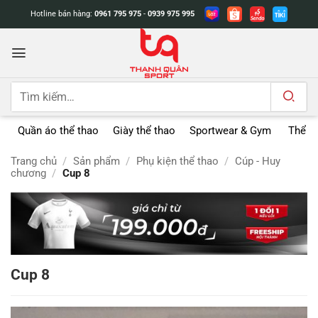
Bỏ
Hotline bán hàng:
0961 795 975
-
0939 975 995
qua
nội
dung
Tìm
kiếm:
Quần áo thể thao
Giày thể thao
Sportwear & Gym
Thể t
Trang chủ
/
Sản phẩm
/
Phụ kiện thể thao
/
Cúp - Huy
chương
/
Cup 8
Cup 8