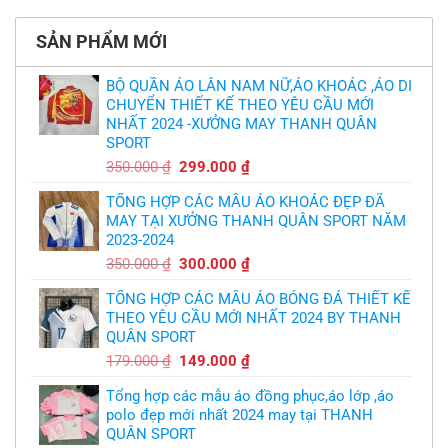
thảm:
kế
bình
sao?
HLV
tại
luận
Ten
TPHCM
ở
Hag
SẢN PHẨM MỚI
Thiết
lại
kế
chỉ
và
trích
in
BỘ QUẦN ÁO LÂN NAM NỮ,ÁO KHOÁC ,ÁO DI
cầu
áo
thủ,
CHUYỂN THIẾT KẾ THEO YÊU CẦU MỚI
bóng
thừa
chuyền
nhận
NHẤT 2024 -XƯỞNG MAY THANH QUÂN
theo
sự
yêu
SPORT
thật
cầu
chua
,thiết
Giá
Giá
350.000
₫
299.000
₫
chát
kế
của
gốc
hiện
logo
bầy
free
TỔNG HỢP CÁC MẪU ÁO KHOÁC ĐẸP ĐÃ
là:
tại
quỷ
nhỏ
MAY TẠI XƯỞNG THANH QUÂN SPORT NĂM
350.000 ₫.
là:
2023-2024
299.000 ₫.
Giá
Giá
350.000
₫
300.000
₫
gốc
hiện
TỔNG HỢP CÁC MẪU ÁO BÓNG ĐÁ THIẾT KẾ
là:
tại
THEO YÊU CẦU MỚI NHẤT 2024 BY THANH
350.000 ₫.
là:
QUÂN SPORT
300.000 ₫.
Giá
Giá
179.000
₫
149.000
₫
gốc
hiện
Tổng hợp các mẫu áo đồng phục,áo lớp ,áo
là:
tại
polo đẹp mới nhất 2024 may tại THANH
179.000 ₫.
là:
QUÂN SPORT
149.000 ₫.