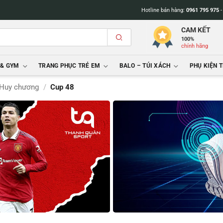
Hotline bán hàng:
0961 795 975
CAM KẾT
100%
chính hãng
 & GYM
TRANG PHỤC TRẺ EM
BALO – TÚI XÁCH
PHỤ KIỆN 
 Huy chương
/
Cup 48