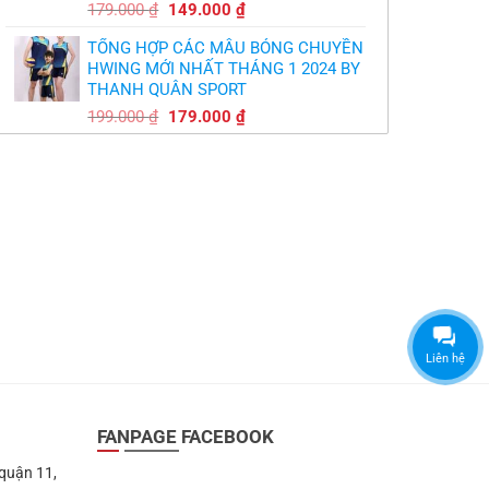
Giá
Giá
179.000
₫
149.000
₫
gốc
hiện
TỔNG HỢP CÁC MẪU BÓNG CHUYỀN
là:
tại
HWING MỚI NHẤT THÁNG 1 2024 BY
179.000 ₫.
là:
THANH QUÂN SPORT
149.000 ₫.
Giá
Giá
199.000
₫
179.000
₫
gốc
hiện
là:
tại
199.000 ₫.
là:
179.000 ₫.
Liên hệ
FANPAGE FACEBOOK
 quận 11,