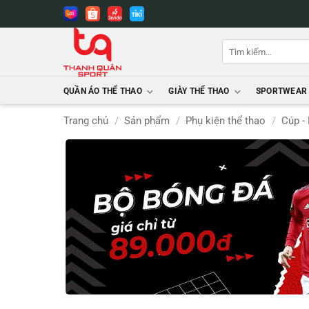
Bỏ
qua
nội
Tìm
dung
kiếm:
QUẦN ÁO THỂ THAO
GIÀY THỂ THAO
SPORTWEAR
Trang chủ
/
Sản phẩm
/
Phụ kiện thể thao
/
Cúp -