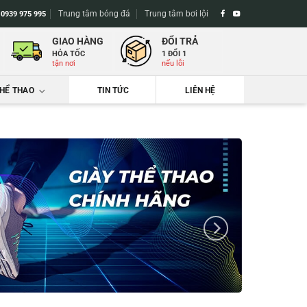
Trung tâm bóng đá
Trung tâm bơi lội
-
0939 975 995
GIAO HÀNG
ĐỔI TRẢ
HỎA TỐC
1 ĐỔI 1
tận nơi
nếu lỗi
THỂ THAO
TIN TỨC
LIÊN HỆ