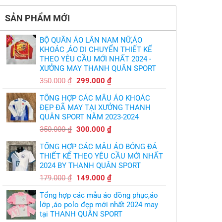
bình
HLV
tại
luận
Ten
TPHCM
ở
Hag
SẢN PHẨM MỚI
Thiết
lại
kế
chỉ
và
trích
in
cầu
BỘ QUẦN ÁO LÂN NAM NỮ,ÁO
áo
thủ,
bóng
KHOÁC ,ÁO DI CHUYỂN THIẾT KẾ
thừa
chuyền
nhận
THEO YÊU CẦU MỚI NHẤT 2024 -
theo
sự
yêu
XƯỞNG MAY THANH QUÂN SPORT
thật
cầu
chua
,thiết
Giá
Giá
chát
350.000
₫
299.000
₫
kế
của
gốc
hiện
logo
bầy
free
TỔNG HỢP CÁC MẪU ÁO KHOÁC
quỷ
là:
tại
nhỏ
ĐẸP ĐÃ MAY TẠI XƯỞNG THANH
350.000 ₫.
là:
QUÂN SPORT NĂM 2023-2024
299.000 ₫.
Giá
Giá
350.000
₫
300.000
₫
gốc
hiện
TỔNG HỢP CÁC MẪU ÁO BÓNG ĐÁ
là:
tại
THIẾT KẾ THEO YÊU CẦU MỚI NHẤT
350.000 ₫.
là:
2024 BY THANH QUÂN SPORT
300.000 ₫.
Giá
Giá
179.000
₫
149.000
₫
gốc
hiện
Tổng hợp các mẫu áo đồng phục,áo
là:
tại
lớp ,áo polo đẹp mới nhất 2024 may
179.000 ₫.
là:
tại THANH QUÂN SPORT
149.000 ₫.