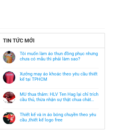
TIN TỨC MỚI
Tôi muốn làm áo thun đồng phục nhưng
chưa có mẫu thì phải làm sao?
Không
có
bình
Xưởng may áo khoác theo yêu cầu thiết
luận
ở
kế tại TPHCM
Tôi
Không
muốn
có
làm
bình
áo
MU thua thảm: HLV Ten Hag lại chỉ trích
luận
thun
ở
cầu thủ, thừa nhận sự thật chua chát
đồng
Xưởng
phục
của bầy quỷ nhỏ
Không
may
nhưng
có
áo
chưa
bình
khoác
có
Thiết kế và in áo bóng chuyền theo yêu
luận
theo
mẫu
ở
cầu ,thiết kế logo free
yêu
thì
MU
cầu
phải
Không
thua
thiết
làm
có
thảm:
kế
sao?