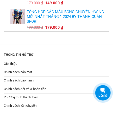
Giá
Giá
179.000
₫
149.000
₫
gốc
hiện
TỔNG HỢP CÁC MẪU BÓNG CHUYỀN HWING
là:
tại
MỚI NHẤT THÁNG 1 2024 BY THANH QUÂN
179.000 ₫.
là:
SPORT
149.000 ₫.
Giá
Giá
199.000
₫
179.000
₫
gốc
hiện
là:
tại
199.000 ₫.
là:
179.000 ₫.
THÔNG TIN HỖ TRỢ
Giới thiệu
Chính sách bảo mật
Chính sách bảo hành
Chính sách đổi trả & hoàn tiền
Liên hệ
Phương thức thanh toán
Chính sách vận chuyển