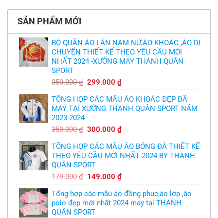
làm
thảm:
kế
bình
sao?
HLV
tại
luận
Ten
TPHCM
ở
Hag
SẢN PHẨM MỚI
Thiết
lại
kế
chỉ
và
trích
in
BỘ QUẦN ÁO LÂN NAM NỮ,ÁO KHOÁC ,ÁO DI
cầu
áo
thủ,
CHUYỂN THIẾT KẾ THEO YÊU CẦU MỚI
bóng
thừa
chuyền
nhận
NHẤT 2024 -XƯỞNG MAY THANH QUÂN
theo
sự
yêu
SPORT
thật
cầu
chua
,thiết
Giá
Giá
350.000
₫
299.000
₫
chát
kế
của
gốc
hiện
logo
bầy
free
TỔNG HỢP CÁC MẪU ÁO KHOÁC ĐẸP ĐÃ
là:
tại
quỷ
nhỏ
MAY TẠI XƯỞNG THANH QUÂN SPORT NĂM
350.000 ₫.
là:
2023-2024
299.000 ₫.
Giá
Giá
350.000
₫
300.000
₫
gốc
hiện
TỔNG HỢP CÁC MẪU ÁO BÓNG ĐÁ THIẾT KẾ
là:
tại
THEO YÊU CẦU MỚI NHẤT 2024 BY THANH
350.000 ₫.
là:
QUÂN SPORT
300.000 ₫.
Giá
Giá
179.000
₫
149.000
₫
gốc
hiện
Tổng hợp các mẫu áo đồng phục,áo lớp ,áo
là:
tại
polo đẹp mới nhất 2024 may tại THANH
179.000 ₫.
là:
QUÂN SPORT
149.000 ₫.