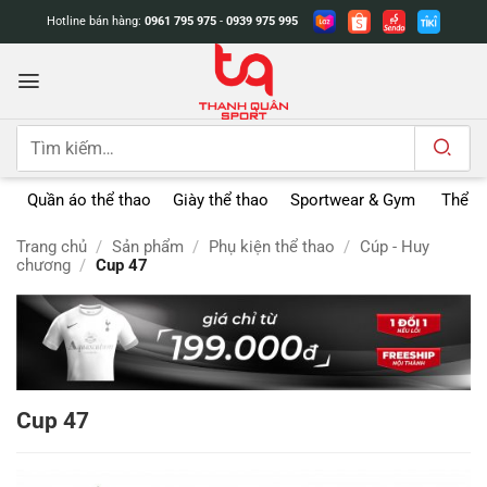
Bỏ
Hotline bán hàng:
0961 795 975
-
0939 975 995
qua
nội
dung
Tìm
kiếm:
Quần áo thể thao
Giày thể thao
Sportwear & Gym
Thể t
Trang chủ
/
Sản phẩm
/
Phụ kiện thể thao
/
Cúp - Huy
chương
/
Cup 47
Cup 47