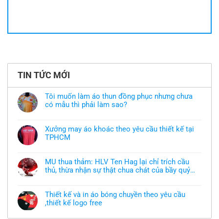
TIN TỨC MỚI
Tôi muốn làm áo thun đồng phục nhưng chưa
có mẫu thì phải làm sao?
Không
có
bình
Xưởng may áo khoác theo yêu cầu thiết kế tại
luận
TPHCM
ở
Tôi
Không
muốn
có
làm
bình
áo
MU thua thảm: HLV Ten Hag lại chỉ trích cầu
luận
thun
thủ, thừa nhận sự thật chua chát của bầy quỷ
ở
đồng
Xưởng
nhỏ
phục
Không
may
nhưng
có
áo
chưa
bình
khoác
Thiết kế và in áo bóng chuyền theo yêu cầu
có
luận
theo
mẫu
,thiết kế logo free
ở
yêu
thì
MU
cầu
Không
phải
thua
thiết
có