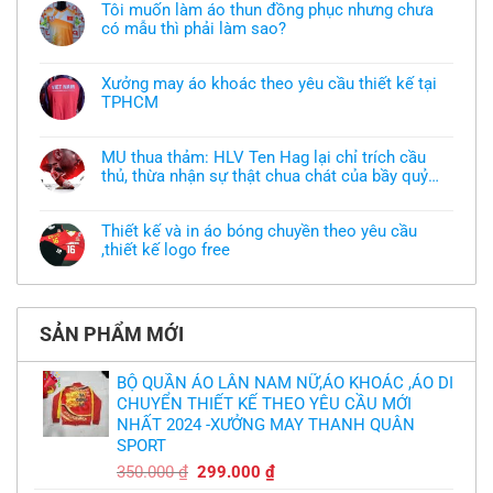
Tôi muốn làm áo thun đồng phục nhưng chưa
có mẫu thì phải làm sao?
Không
có
bình
Xưởng may áo khoác theo yêu cầu thiết kế tại
luận
TPHCM
ở
Tôi
Không
muốn
có
làm
bình
áo
MU thua thảm: HLV Ten Hag lại chỉ trích cầu
luận
thun
thủ, thừa nhận sự thật chua chát của bầy quỷ
ở
đồng
Xưởng
nhỏ
phục
Không
may
nhưng
có
áo
chưa
bình
khoác
Thiết kế và in áo bóng chuyền theo yêu cầu
có
luận
theo
mẫu
,thiết kế logo free
ở
yêu
thì
MU
cầu
Không
phải
thua
thiết
có
làm
thảm:
kế
bình
sao?
HLV
tại
luận
Ten
TPHCM
ở
Hag
SẢN PHẨM MỚI
Thiết
lại
kế
chỉ
và
trích
in
BỘ QUẦN ÁO LÂN NAM NỮ,ÁO KHOÁC ,ÁO DI
cầu
áo
thủ,
CHUYỂN THIẾT KẾ THEO YÊU CẦU MỚI
bóng
thừa
chuyền
nhận
NHẤT 2024 -XƯỞNG MAY THANH QUÂN
theo
sự
yêu
SPORT
thật
cầu
chua
,thiết
Giá
Giá
350.000
₫
299.000
₫
chát
kế
của
gốc
hiện