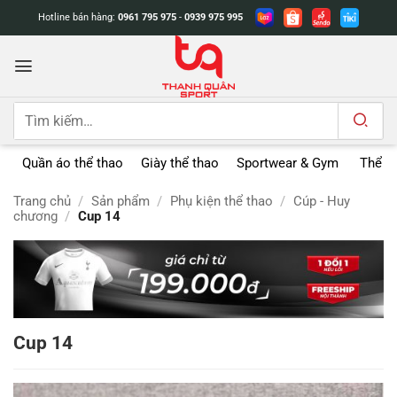
Bỏ
Hotline bán hàng:
0961 795 975
-
0939 975 995
qua
nội
dung
Tìm
kiếm:
Quần áo thể thao
Giày thể thao
Sportwear & Gym
Thể t
Trang chủ
/
Sản phẩm
/
Phụ kiện thể thao
/
Cúp - Huy
chương
/
Cup 14
Cup 14