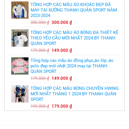
logo
bầy
free
TỔNG HỢP CÁC MẪU ÁO KHOÁC ĐẸP ĐÃ
là:
tại
quỷ
nhỏ
MAY TẠI XƯỞNG THANH QUÂN SPORT NĂM
350.000 ₫.
là:
2023-2024
299.000 ₫.
Giá
Giá
350.000
₫
300.000
₫
gốc
hiện
TỔNG HỢP CÁC MẪU ÁO BÓNG ĐÁ THIẾT KẾ
là:
tại
THEO YÊU CẦU MỚI NHẤT 2024 BY THANH
350.000 ₫.
là:
QUÂN SPORT
300.000 ₫.
Giá
Giá
179.000
₫
149.000
₫
gốc
hiện
Tổng hợp các mẫu áo đồng phục,áo lớp ,áo
là:
tại
polo đẹp mới nhất 2024 may tại THANH
179.000 ₫.
là:
QUÂN SPORT
149.000 ₫.
Giá
Giá
179.000
₫
149.000
₫
gốc
hiện
TỔNG HỢP CÁC MẪU BÓNG CHUYỀN HWING
là:
tại
MỚI NHẤT THÁNG 1 2024 BY THANH QUÂN
179.000 ₫.
là:
SPORT
149.000 ₫.
Giá
Giá
199.000
₫
179.000
₫
gốc
hiện
là:
tại
199.000 ₫.
là:
179.000 ₫.