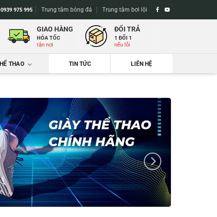
Trung tâm bóng đá
Trung tâm bơi lội
-
0939 975 995
GIAO HÀNG
ĐỔI TRẢ
HỎA TỐC
1 ĐỔI 1
tận nơi
nếu lỗi
THỂ THAO
TIN TỨC
LIÊN HỆ