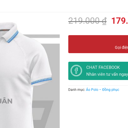
Giá
219.000
₫
179
gốc
là:
219.
Gọi điệ
CHAT FACEBOOK
Nhân viên tư vấn ngay
Danh mục:
Áo Polo – Đồng phục