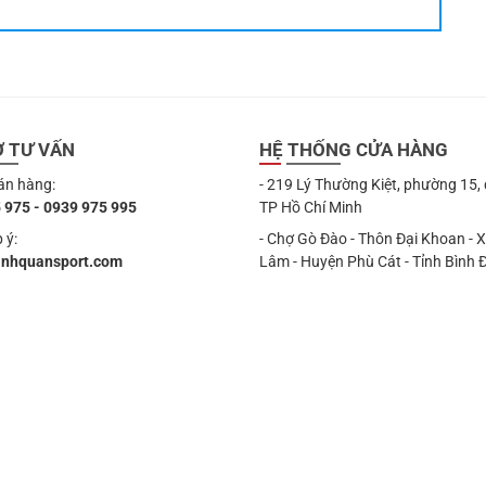
Ợ TƯ VẤN
HỆ THỐNG CỬA HÀNG
án hàng:
- 219 Lý Thường Kiệt, phường 15,
 975 - 0939 975 995
TP Hồ Chí Minh
 ý:
- Chợ Gò Đào - Thôn Đại Khoan - 
anhquansport.com
Lâm - Huyện Phù Cát - Tỉnh Bình 