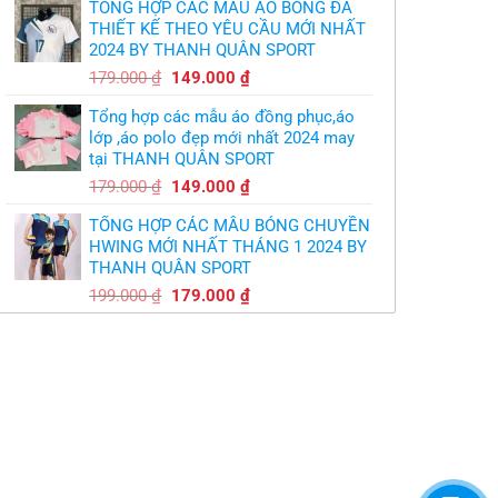
TỔNG HỢP CÁC MẪU ÁO BÓNG ĐÁ
là:
tại
THIẾT KẾ THEO YÊU CẦU MỚI NHẤT
350.000 ₫.
là:
2024 BY THANH QUÂN SPORT
300.000 ₫.
Giá
Giá
179.000
₫
149.000
₫
gốc
hiện
Tổng hợp các mẫu áo đồng phục,áo
là:
tại
lớp ,áo polo đẹp mới nhất 2024 may
179.000 ₫.
là:
tại THANH QUÂN SPORT
149.000 ₫.
Giá
Giá
179.000
₫
149.000
₫
gốc
hiện
TỔNG HỢP CÁC MẪU BÓNG CHUYỀN
là:
tại
HWING MỚI NHẤT THÁNG 1 2024 BY
179.000 ₫.
là:
THANH QUÂN SPORT
149.000 ₫.
Giá
Giá
199.000
₫
179.000
₫
gốc
hiện
là:
tại
199.000 ₫.
là:
179.000 ₫.