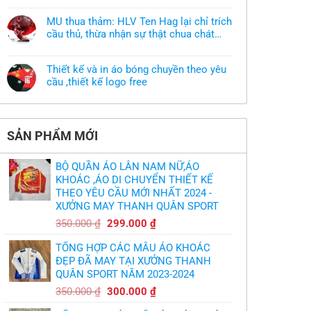
muốn
có
làm
bình
áo
MU thua thảm: HLV Ten Hag lại chỉ trích
luận
thun
ở
cầu thủ, thừa nhận sự thật chua chát
đồng
Xưởng
phục
của bầy quỷ nhỏ
Không
may
nhưng
có
áo
chưa
bình
khoác
có
Thiết kế và in áo bóng chuyền theo yêu
luận
theo
mẫu
ở
cầu ,thiết kế logo free
yêu
thì
MU
cầu
phải
Không
thua
thiết
làm
có
thảm:
kế
sao?
bình
HLV
tại
luận
Ten
TPHCM
ở
Hag
SẢN PHẨM MỚI
Thiết
lại
kế
chỉ
và
trích
in
cầu
BỘ QUẦN ÁO LÂN NAM NỮ,ÁO
áo
thủ,
bóng
KHOÁC ,ÁO DI CHUYỂN THIẾT KẾ
thừa
chuyền
nhận
THEO YÊU CẦU MỚI NHẤT 2024 -
theo
sự
yêu
XƯỞNG MAY THANH QUÂN SPORT
thật
cầu
chua
,thiết
Giá
Giá
chát
350.000
₫
299.000
₫
kế
của
gốc
hiện
logo
bầy
free
TỔNG HỢP CÁC MẪU ÁO KHOÁC
quỷ
là:
tại
nhỏ
ĐẸP ĐÃ MAY TẠI XƯỞNG THANH
350.000 ₫.
là:
QUÂN SPORT NĂM 2023-2024
299.000 ₫.
Giá
Giá
350.000
₫
300.000
₫
gốc
hiện