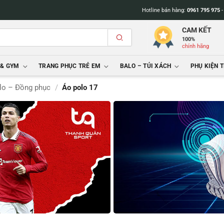
Hotline bán hàng:
0961 795 975
CAM KẾT
100%
chính hãng
 & GYM
TRANG PHỤC TRẺ EM
BALO – TÚI XÁCH
PHỤ KIỆN 
lo – Đồng phục
/
Áo polo 17