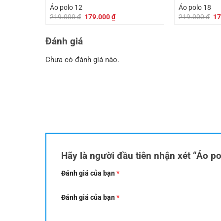
179.000 ₫.
Áo polo 12
Áo polo 18
Giá
Giá
Gi
219.000
₫
179.000
₫
219.000
₫
17
gốc
hiện
gố
là:
tại
là:
219.000 ₫.
là:
21
Đánh giá
179.000 ₫.
Chưa có đánh giá nào.
Hãy là người đầu tiên nhận xét “Áo p
Đánh giá của bạn
*
Đánh giá của bạn
*