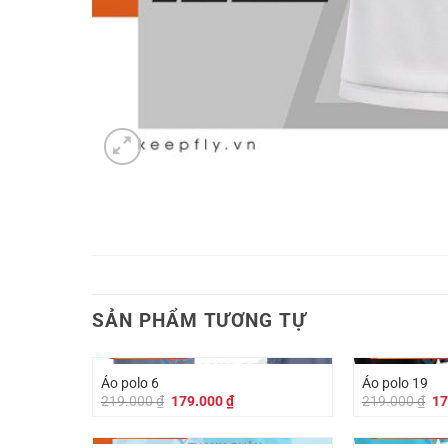
SẢN PHẨM TƯƠNG TỰ
-
40.000
₫
-
40.000
₫
Áo polo 6
Áo polo 19
Giá
Giá
Gi
219.000
₫
179.000
₫
219.000
₫
17
gốc
hiện
gố
là:
tại
là:
-
40.000
₫
-
40.000
₫
219.000 ₫.
là:
21