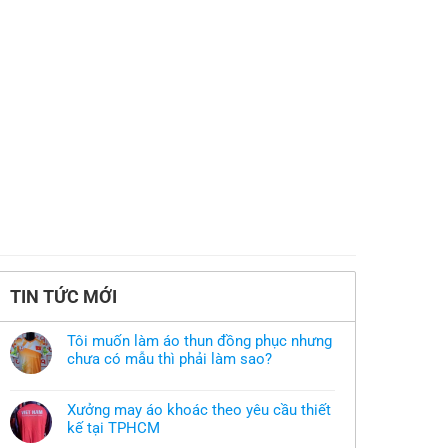
TIN TỨC MỚI
Tôi muốn làm áo thun đồng phục nhưng
chưa có mẫu thì phải làm sao?
Không
có
bình
Xưởng may áo khoác theo yêu cầu thiết
luận
ở
kế tại TPHCM
Tôi
Không