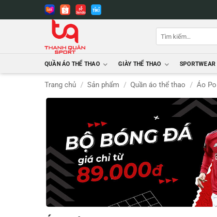
Bỏ
qua
nội
Tìm
dung
kiếm:
QUẦN ÁO THỂ THAO
GIÀY THỂ THAO
SPORTWEAR
Trang chủ
/
Sản phẩm
/
Quần áo thể thao
/
Áo Po