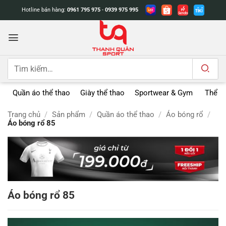
Bỏ
Hotline bán hàng:
0961 795 975
-
0939 975 995
qua
nội
dung
Tìm
kiếm:
Quần áo thể thao
Giày thể thao
Sportwear & Gym
Thể t
Trang chủ
/
Sản phẩm
/
Quần áo thể thao
/
Áo bóng rổ
/
Áo bóng rổ 85
Áo bóng rổ 85