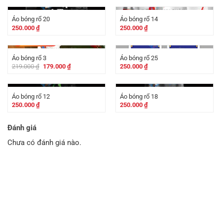
Áo bóng rổ 20
Áo bóng rổ 14
250.000
₫
250.000
₫
-
40.000
₫
Áo bóng rổ 3
Áo bóng rổ 25
Giá
Giá
219.000
₫
179.000
₫
250.000
₫
gốc
hiện
là:
tại
219.000 ₫.
là:
179.000 ₫.
Áo bóng rổ 12
Áo bóng rổ 18
250.000
₫
250.000
₫
Đánh giá
Chưa có đánh giá nào.