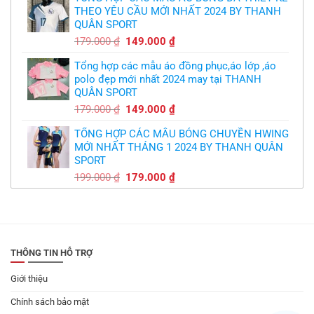
THEO YÊU CẦU MỚI NHẤT 2024 BY THANH
350.000 ₫.
là:
QUÂN SPORT
300.000 ₫.
Giá
Giá
179.000
₫
149.000
₫
gốc
hiện
Tổng hợp các mẫu áo đồng phục,áo lớp ,áo
là:
tại
polo đẹp mới nhất 2024 may tại THANH
179.000 ₫.
là:
QUÂN SPORT
149.000 ₫.
Giá
Giá
179.000
₫
149.000
₫
gốc
hiện
TỔNG HỢP CÁC MẪU BÓNG CHUYỀN HWING
là:
tại
MỚI NHẤT THÁNG 1 2024 BY THANH QUÂN
179.000 ₫.
là:
SPORT
149.000 ₫.
Giá
Giá
199.000
₫
179.000
₫
gốc
hiện
là:
tại
199.000 ₫.
là:
179.000 ₫.
THÔNG TIN HỖ TRỢ
Giới thiệu
Chính sách bảo mật