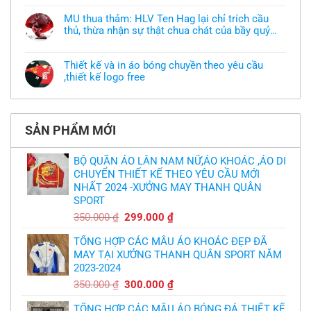
muốn
có
làm
bình
áo
MU thua thảm: HLV Ten Hag lại chỉ trích cầu
luận
thun
thủ, thừa nhận sự thật chua chát của bầy quỷ
ở
đồng
Xưởng
nhỏ
phục
Không
may
nhưng
có
áo
chưa
bình
khoác
Thiết kế và in áo bóng chuyền theo yêu cầu
có
luận
theo
mẫu
,thiết kế logo free
ở
yêu
thì
MU
cầu
Không
phải
thua
thiết
có
làm
thảm:
kế
bình
sao?
HLV
tại
luận
Ten
TPHCM
ở
Hag
SẢN PHẨM MỚI
Thiết
lại
kế
chỉ
và
trích
in
BỘ QUẦN ÁO LÂN NAM NỮ,ÁO KHOÁC ,ÁO DI
cầu
áo
thủ,
CHUYỂN THIẾT KẾ THEO YÊU CẦU MỚI
bóng
thừa
chuyền
nhận
NHẤT 2024 -XƯỞNG MAY THANH QUÂN
theo
sự
yêu
SPORT
thật
cầu
chua
,thiết
Giá
Giá
350.000
₫
299.000
₫
chát
kế
của
gốc
hiện
logo
bầy
free
TỔNG HỢP CÁC MẪU ÁO KHOÁC ĐẸP ĐÃ
là:
tại
quỷ
nhỏ
MAY TẠI XƯỞNG THANH QUÂN SPORT NĂM
350.000 ₫.
là:
2023-2024
299.000 ₫.
Giá
Giá
350.000
₫
300.000
₫
gốc
hiện
TỔNG HỢP CÁC MẪU ÁO BÓNG ĐÁ THIẾT KẾ
là:
tại