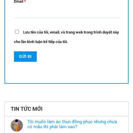
Email
*
Lưu tên của tôi, email, và trang web trong trình duyệt này
cho lần bình luận kế tiếp của tôi.
TIN TỨC MỚI
Tôi muốn làm áo thun đồng phục nhưng chưa
có mẫu thì phải làm sao?
Không