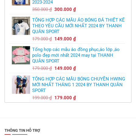
2023-2024
299.000 ₫.
Giá
Giá
350.000
₫
300.000
₫
gốc
hiện
TỔNG HỢP CÁC MẪU ÁO BÓNG ĐÁ THIẾT KẾ
là:
tại
THEO YÊU CẦU MỚI NHẤT 2024 BY THANH
350.000 ₫.
là:
QUÂN SPORT
300.000 ₫.
Giá
Giá
179.000
₫
149.000
₫
gốc
hiện
Tổng hợp các mẫu áo đồng phục,áo lớp ,áo
là:
tại
polo đẹp mới nhất 2024 may tại THANH
179.000 ₫.
là:
QUÂN SPORT
149.000 ₫.
Giá
Giá
179.000
₫
149.000
₫
gốc
hiện
TỔNG HỢP CÁC MẪU BÓNG CHUYỀN HWING
là:
tại
MỚI NHẤT THÁNG 1 2024 BY THANH QUÂN
179.000 ₫.
là:
SPORT
149.000 ₫.
Giá
Giá
199.000
₫
179.000
₫
gốc
hiện
là:
tại
199.000 ₫.
là:
179.000 ₫.
THÔNG TIN HỖ TRỢ