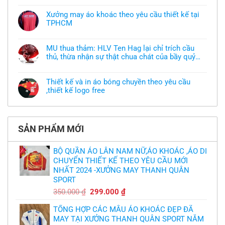
có
bình
Xưởng may áo khoác theo yêu cầu thiết kế tại
luận
TPHCM
ở
Tôi
Không
muốn
có
làm
bình
áo
MU thua thảm: HLV Ten Hag lại chỉ trích cầu
luận
thun
thủ, thừa nhận sự thật chua chát của bầy quỷ
ở
đồng
Xưởng
nhỏ
phục
Không
may
nhưng
có
áo
chưa
bình
khoác
Thiết kế và in áo bóng chuyền theo yêu cầu
có
luận
theo
mẫu
,thiết kế logo free
ở
yêu
thì
MU
cầu
Không
phải
thua
thiết
có
làm
thảm:
kế
bình
sao?
HLV
tại
luận
Ten
TPHCM
ở
Hag
SẢN PHẨM MỚI
Thiết
lại
kế
chỉ
và
trích
in
BỘ QUẦN ÁO LÂN NAM NỮ,ÁO KHOÁC ,ÁO DI
cầu
áo
thủ,
CHUYỂN THIẾT KẾ THEO YÊU CẦU MỚI
bóng
thừa
chuyền
nhận
NHẤT 2024 -XƯỞNG MAY THANH QUÂN
theo
sự
yêu
SPORT
thật
cầu
chua
,thiết
Giá
Giá
350.000
₫
299.000
₫
chát
kế
của
gốc
hiện
logo
bầy
free
TỔNG HỢP CÁC MẪU ÁO KHOÁC ĐẸP ĐÃ
là:
tại
quỷ
nhỏ
MAY TẠI XƯỞNG THANH QUÂN SPORT NĂM
350.000 ₫.
là: