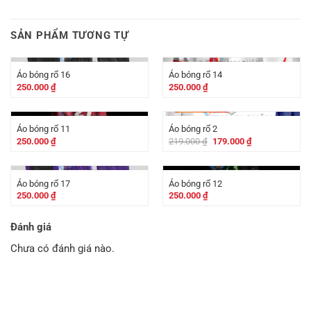
SẢN PHẨM TƯƠNG TỰ
Áo bóng rổ 16
Áo bóng rổ 14
250.000
₫
250.000
₫
-
40.000
₫
Áo bóng rổ 11
Áo bóng rổ 2
Giá
Giá
250.000
₫
219.000
₫
179.000
₫
gốc
hiện
là:
tại
219.000 ₫.
là:
179.000 ₫.
Áo bóng rổ 17
Áo bóng rổ 12
250.000
₫
250.000
₫
Đánh giá
Chưa có đánh giá nào.