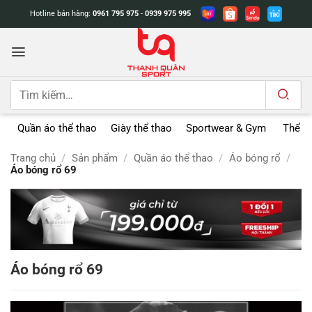
Bỏ
Hotline bán hàng:
0961 795 975
-
0939 975 995
qua
nội
dung
Tìm
kiếm:
Quần áo thể thao
Giày thể thao
Sportwear & Gym
Thể t
Trang chủ
/
Sản phẩm
/
Quần áo thể thao
/
Áo bóng rổ
/
Áo bóng rổ 69
Áo bóng rổ 69