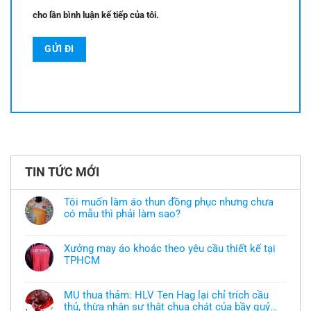
cho lần bình luận kế tiếp của tôi.
TIN TỨC MỚI
Tôi muốn làm áo thun đồng phục nhưng chưa
có mẫu thì phải làm sao?
Không
có
bình
Xưởng may áo khoác theo yêu cầu thiết kế tại
luận
TPHCM
ở
Tôi
Không
muốn
có
làm
bình
áo
MU thua thảm: HLV Ten Hag lại chỉ trích cầu
luận
thun
thủ, thừa nhận sự thật chua chát của bầy quỷ
ở
đồng