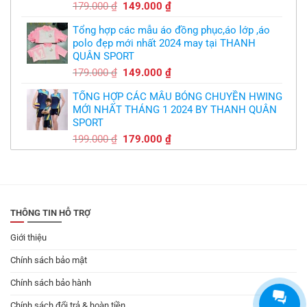
Giá
Giá
179.000
₫
149.000
₫
gốc
hiện
Tổng hợp các mẫu áo đồng phục,áo lớp ,áo
là:
tại
polo đẹp mới nhất 2024 may tại THANH
179.000 ₫.
là:
QUÂN SPORT
149.000 ₫.
Giá
Giá
179.000
₫
149.000
₫
gốc
hiện
TỔNG HỢP CÁC MẪU BÓNG CHUYỀN HWING
là:
tại
MỚI NHẤT THÁNG 1 2024 BY THANH QUÂN
179.000 ₫.
là:
SPORT
149.000 ₫.
Giá
Giá
199.000
₫
179.000
₫
gốc
hiện
là:
tại
199.000 ₫.
là:
179.000 ₫.
THÔNG TIN HỖ TRỢ
Giới thiệu
Chính sách bảo mật
Chính sách bảo hành
Chính sách đổi trả & hoàn tiền