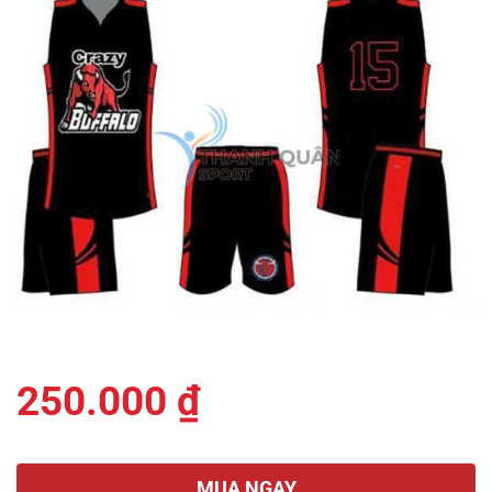
250.000
₫
MUA NGAY