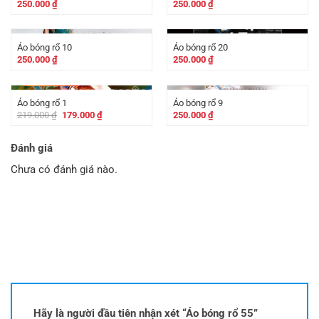
250.000
₫
250.000
₫
Áo bóng rổ 10
Áo bóng rổ 20
250.000
₫
250.000
₫
-
40.000
₫
Áo bóng rổ 1
Áo bóng rổ 9
Giá
Giá
219.000
₫
179.000
₫
250.000
₫
gốc
hiện
là:
tại
219.000 ₫.
là:
Đánh giá
179.000 ₫.
Chưa có đánh giá nào.
Hãy là người đầu tiên nhận xét “Áo bóng rổ 55”