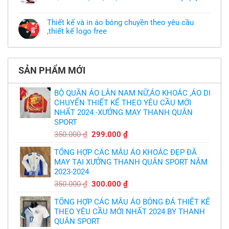
Xưởng
nhỏ
phục
Không
may
nhưng
có
áo
chưa
bình
khoác
Thiết kế và in áo bóng chuyền theo yêu cầu
có
luận
theo
mẫu
,thiết kế logo free
ở
yêu
thì
MU
cầu
Không
phải
thua
thiết
có
làm
thảm:
kế
bình
sao?
HLV
tại
luận
Ten
TPHCM
ở
Hag
SẢN PHẨM MỚI
Thiết
lại
kế
chỉ
và
trích
in
BỘ QUẦN ÁO LÂN NAM NỮ,ÁO KHOÁC ,ÁO DI
cầu
áo
thủ,
CHUYỂN THIẾT KẾ THEO YÊU CẦU MỚI
bóng
thừa
chuyền
nhận
NHẤT 2024 -XƯỞNG MAY THANH QUÂN
theo
sự
yêu
SPORT
thật
cầu
chua
,thiết
Giá
Giá
350.000
₫
299.000
₫
chát
kế
của
gốc
hiện
logo
bầy
free
TỔNG HỢP CÁC MẪU ÁO KHOÁC ĐẸP ĐÃ
là:
tại
quỷ
nhỏ
MAY TẠI XƯỞNG THANH QUÂN SPORT NĂM
350.000 ₫.
là:
2023-2024
299.000 ₫.
Giá
Giá
350.000
₫
300.000
₫
gốc
hiện
TỔNG HỢP CÁC MẪU ÁO BÓNG ĐÁ THIẾT KẾ
là:
tại
THEO YÊU CẦU MỚI NHẤT 2024 BY THANH
350.000 ₫.
là:
QUÂN SPORT
300.000 ₫.