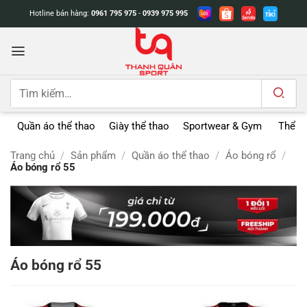
Bỏ
Hotline bán hàng:
0961 795 975
-
0939 975 995
qua
nội
dung
Tìm
kiếm:
Quần áo thể thao
Giày thể thao
Sportwear & Gym
Thể t
Trang chủ
/
Sản phẩm
/
Quần áo thể thao
/
Áo bóng rổ
/
Áo bóng rổ 55
Áo bóng rổ 55