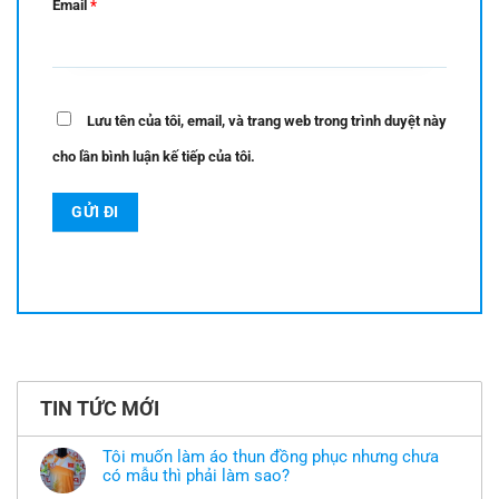
Email
*
Lưu tên của tôi, email, và trang web trong trình duyệt này
cho lần bình luận kế tiếp của tôi.
TIN TỨC MỚI
Tôi muốn làm áo thun đồng phục nhưng chưa
có mẫu thì phải làm sao?
Không