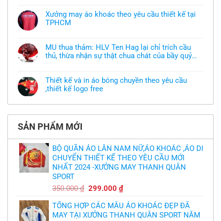
có
bình
Xưởng may áo khoác theo yêu cầu thiết kế tại
luận
TPHCM
ở
Tôi
Không
muốn
có
làm
bình
áo
MU thua thảm: HLV Ten Hag lại chỉ trích cầu
luận
thun
thủ, thừa nhận sự thật chua chát của bầy quỷ
ở
đồng
Xưởng
nhỏ
phục
Không
may
nhưng
có
áo
chưa
bình
khoác
Thiết kế và in áo bóng chuyền theo yêu cầu
có
luận
theo
mẫu
,thiết kế logo free
ở
yêu
thì
MU
cầu
Không
phải
thua
thiết
có
làm
thảm:
kế
bình
sao?
HLV
tại
luận
Ten
TPHCM
ở
Hag
SẢN PHẨM MỚI
Thiết
lại
kế
chỉ
và
trích
in
BỘ QUẦN ÁO LÂN NAM NỮ,ÁO KHOÁC ,ÁO DI
cầu
áo
thủ,
CHUYỂN THIẾT KẾ THEO YÊU CẦU MỚI
bóng
thừa
chuyền
nhận
NHẤT 2024 -XƯỞNG MAY THANH QUÂN
theo
sự
yêu
SPORT
thật
cầu
chua
,thiết
Giá
Giá
350.000
₫
299.000
₫
chát
kế
của
gốc
hiện
logo
bầy
free
TỔNG HỢP CÁC MẪU ÁO KHOÁC ĐẸP ĐÃ
là:
tại
quỷ
nhỏ
MAY TẠI XƯỞNG THANH QUÂN SPORT NĂM
350.000 ₫.
là: