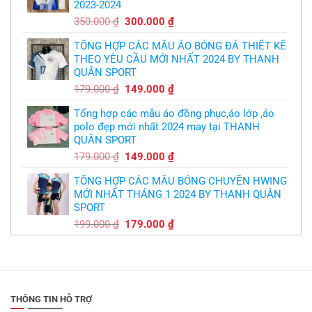
2023-2024
299.000 ₫.
Giá
Giá
350.000
₫
300.000
₫
gốc
hiện
TỔNG HỢP CÁC MẪU ÁO BÓNG ĐÁ THIẾT KẾ
là:
tại
THEO YÊU CẦU MỚI NHẤT 2024 BY THANH
350.000 ₫.
là:
QUÂN SPORT
300.000 ₫.
Giá
Giá
179.000
₫
149.000
₫
gốc
hiện
Tổng hợp các mẫu áo đồng phục,áo lớp ,áo
là:
tại
polo đẹp mới nhất 2024 may tại THANH
179.000 ₫.
là:
QUÂN SPORT
149.000 ₫.
Giá
Giá
179.000
₫
149.000
₫
gốc
hiện
TỔNG HỢP CÁC MẪU BÓNG CHUYỀN HWING
là:
tại
MỚI NHẤT THÁNG 1 2024 BY THANH QUÂN
179.000 ₫.
là:
SPORT
149.000 ₫.
Giá
Giá
199.000
₫
179.000
₫
gốc
hiện
là:
tại
199.000 ₫.
là:
179.000 ₫.
THÔNG TIN HỖ TRỢ