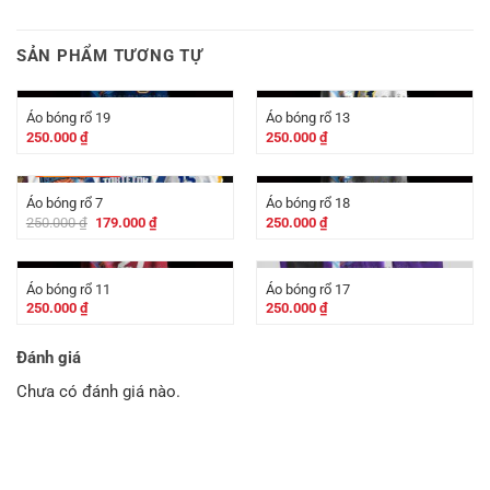
SẢN PHẨM TƯƠNG TỰ
Áo bóng rổ 19
Áo bóng rổ 13
250.000
₫
250.000
₫
-
71.000
₫
Áo bóng rổ 7
Áo bóng rổ 18
Giá
Giá
250.000
₫
179.000
₫
250.000
₫
gốc
hiện
là:
tại
250.000 ₫.
là:
179.000 ₫.
Áo bóng rổ 11
Áo bóng rổ 17
250.000
₫
250.000
₫
Đánh giá
Chưa có đánh giá nào.