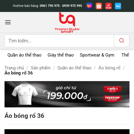
Bỏ
Hotline bán hàng:
0961 795 975
-
0939 975 995
qua
nội
dung
Tìm
kiếm:
Quần áo thể thao
Giày thể thao
Sportwear & Gym
Thể t
Trang chủ
/
Sản phẩm
/
Quần áo thể thao
/
Áo bóng rổ
/
Áo bóng rổ 36
Áo bóng rổ 36