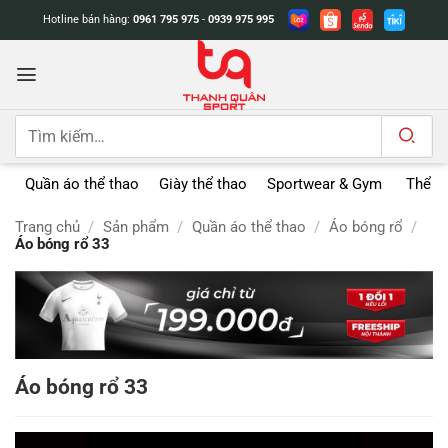
Bỏ
Hotline bán hàng:
0961 795 975
-
0939 975 995
qua
nội
dung
Tìm
kiếm:
Quần áo thể thao
Giày thể thao
Sportwear & Gym
Thể t
Trang chủ
/
Sản phẩm
/
Quần áo thể thao
/
Áo bóng rổ
/
Áo bóng rổ 33
Áo bóng rổ 33