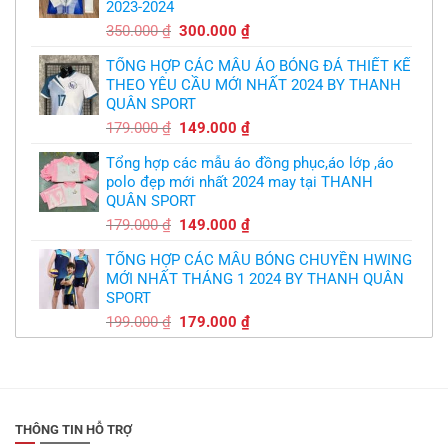
2023-2024
299.000 ₫.
Giá
Giá
350.000
₫
300.000
₫
gốc
hiện
TỔNG HỢP CÁC MẪU ÁO BÓNG ĐÁ THIẾT KẾ
là:
tại
THEO YÊU CẦU MỚI NHẤT 2024 BY THANH
350.000 ₫.
là:
QUÂN SPORT
300.000 ₫.
Giá
Giá
179.000
₫
149.000
₫
gốc
hiện
Tổng hợp các mẫu áo đồng phục,áo lớp ,áo
là:
tại
polo đẹp mới nhất 2024 may tại THANH
179.000 ₫.
là:
QUÂN SPORT
149.000 ₫.
Giá
Giá
179.000
₫
149.000
₫
gốc
hiện
TỔNG HỢP CÁC MẪU BÓNG CHUYỀN HWING
là:
tại
MỚI NHẤT THÁNG 1 2024 BY THANH QUÂN
179.000 ₫.
là:
SPORT
149.000 ₫.
Giá
Giá
199.000
₫
179.000
₫
gốc
hiện
là:
tại
199.000 ₫.
là:
179.000 ₫.
THÔNG TIN HỖ TRỢ