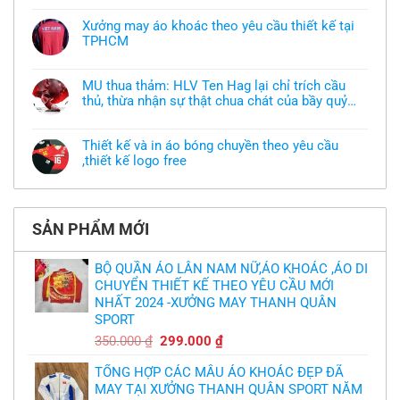
có
bình
Xưởng may áo khoác theo yêu cầu thiết kế tại
luận
TPHCM
ở
Tôi
Không
muốn
có
làm
bình
áo
MU thua thảm: HLV Ten Hag lại chỉ trích cầu
luận
thun
thủ, thừa nhận sự thật chua chát của bầy quỷ
ở
đồng
Xưởng
nhỏ
phục
Không
may
nhưng
có
áo
chưa
bình
khoác
Thiết kế và in áo bóng chuyền theo yêu cầu
có
luận
theo
mẫu
,thiết kế logo free
ở
yêu
thì
MU
cầu
Không
phải
thua
thiết
có
làm
thảm:
kế
bình
sao?
HLV
tại
luận
Ten
TPHCM
ở
Hag
SẢN PHẨM MỚI
Thiết
lại
kế
chỉ
và
trích
in
BỘ QUẦN ÁO LÂN NAM NỮ,ÁO KHOÁC ,ÁO DI
cầu
áo
thủ,
CHUYỂN THIẾT KẾ THEO YÊU CẦU MỚI
bóng
thừa
chuyền
nhận
NHẤT 2024 -XƯỞNG MAY THANH QUÂN
theo
sự
yêu
SPORT
thật
cầu
chua
,thiết
Giá
Giá
350.000
₫
299.000
₫
chát
kế
của
gốc
hiện
logo
bầy
free
TỔNG HỢP CÁC MẪU ÁO KHOÁC ĐẸP ĐÃ
là:
tại
quỷ
nhỏ
MAY TẠI XƯỞNG THANH QUÂN SPORT NĂM
350.000 ₫.
là: