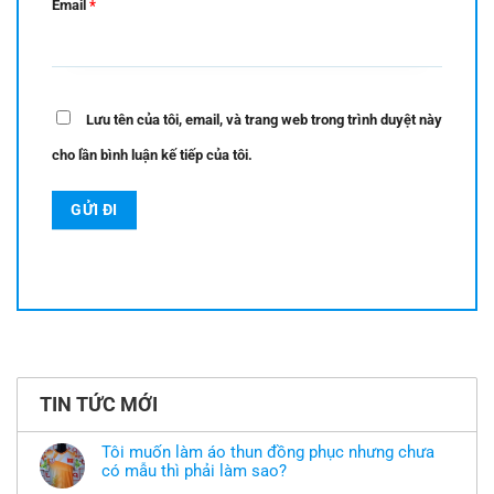
Email
*
Lưu tên của tôi, email, và trang web trong trình duyệt này
cho lần bình luận kế tiếp của tôi.
TIN TỨC MỚI
Tôi muốn làm áo thun đồng phục nhưng chưa
có mẫu thì phải làm sao?
Không