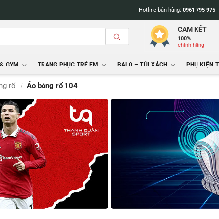
Hotline bán hàng:
0961 795 975
CAM KẾT
100%
chính hãng
 & GYM
TRANG PHỤC TRẺ EM
BALO – TÚI XÁCH
PHỤ KIỆN 
ng rổ
/
Áo bóng rổ 104