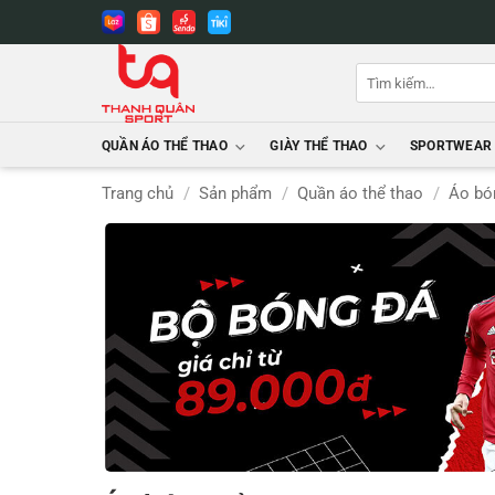
Bỏ
qua
nội
Tìm
dung
kiếm:
QUẦN ÁO THỂ THAO
GIÀY THỂ THAO
SPORTWEAR
Trang chủ
/
Sản phẩm
/
Quần áo thể thao
/
Áo bó