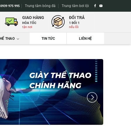
Trung tâm bóng đá
Trung tâm bơi lội
-
0939 975 995
GIAO HÀNG
ĐỔI TRẢ
HỎA TỐC
1 ĐỔI 1
tận nơi
nếu lỗi
THỂ THAO
TIN TỨC
LIÊN HỆ