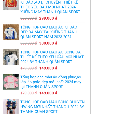
bóng
KHOÁC ,ÁO DI CHUYỂN THIẾT KẾ
thừa
chuyền
nhận
THEO YÊU CẦU MỚI NHẤT 2024 -
theo
sự
yêu
XƯỞNG MAY THANH QUÂN SPORT
thật
cầu
chua
,thiết
Giá
Giá
chát
350.000
₫
299.000
₫
kế
của
gốc
hiện
logo
bầy
free
TỔNG HỢP CÁC MẪU ÁO KHOÁC
quỷ
là:
tại
nhỏ
ĐẸP ĐÃ MAY TẠI XƯỞNG THANH
350.000 ₫.
là:
QUÂN SPORT NĂM 2023-2024
299.000 ₫.
Giá
Giá
350.000
₫
300.000
₫
gốc
hiện
TỔNG HỢP CÁC MẪU ÁO BÓNG ĐÁ
là:
tại
THIẾT KẾ THEO YÊU CẦU MỚI NHẤT
350.000 ₫.
là:
2024 BY THANH QUÂN SPORT
300.000 ₫.
Giá
Giá
179.000
₫
149.000
₫
gốc
hiện
Tổng hợp các mẫu áo đồng phục,áo
là:
tại
lớp ,áo polo đẹp mới nhất 2024 may
179.000 ₫.
là:
tại THANH QUÂN SPORT
149.000 ₫.
Giá
Giá
179.000
₫
149.000
₫
gốc
hiện
TỔNG HỢP CÁC MẪU BÓNG CHUYỀN
là:
tại
HWING MỚI NHẤT THÁNG 1 2024 BY
179.000 ₫.
là:
THANH QUÂN SPORT
149.000 ₫.