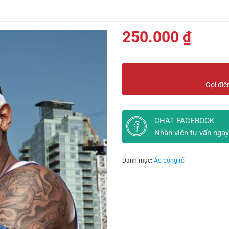
250.000
₫
Gọi điệ
CHAT FACEBOOK
Nhân viên tư vấn ngay
Danh mục:
Áo bóng rổ