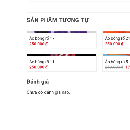
SẢN PHẨM TƯƠNG TỰ
Áo bóng rổ 17
Áo bóng rổ 2
250.000
₫
250.000
₫
-
40.000
₫
Áo bóng rổ 11
Áo bóng rổ 5
Gi
250.000
₫
219.000
₫
17
gố
là:
21
Đánh giá
Chưa có đánh giá nào.