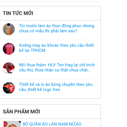
TIN TỨC MỚI
Tôi muốn làm áo thun đồng phục nhưng
chưa có mẫu thì phải làm sao?
Không
có
bình
Xưởng may áo khoác theo yêu cầu thiết
luận
ở
kế tại TPHCM
Tôi
Không
muốn
có
làm
bình
áo
MU thua thảm: HLV Ten Hag lại chỉ trích
luận
thun
ở
cầu thủ, thừa nhận sự thật chua chát
đồng
Xưởng
phục
của bầy quỷ nhỏ
Không
may
nhưng
có
áo
chưa
bình
khoác
có
Thiết kế và in áo bóng chuyền theo yêu
luận
theo
mẫu
ở
cầu ,thiết kế logo free
yêu
thì
MU
cầu
phải
Không
thua
thiết
làm
có
thảm:
kế
sao?
bình
HLV
tại
luận
Ten
TPHCM
ở
Hag
SẢN PHẨM MỚI
Thiết
lại
kế
chỉ
và
trích
in
cầu
BỘ QUẦN ÁO LÂN NAM NỮ,ÁO
áo
thủ,