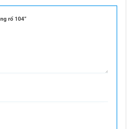
óng rổ 104”