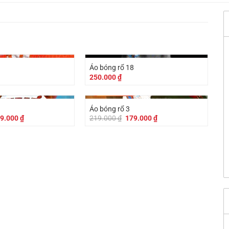
1
Áo bóng rổ 18
250.000
₫
-
40.000
₫
Áo bóng rổ 3
á
Giá
Giá
Giá
9.000
₫
219.000
₫
179.000
₫
c
hiện
gốc
hiện
tại
là:
tại
9.000 ₫.
là:
219.000 ₫.
là:
179.000 ₫.
179.000 ₫.