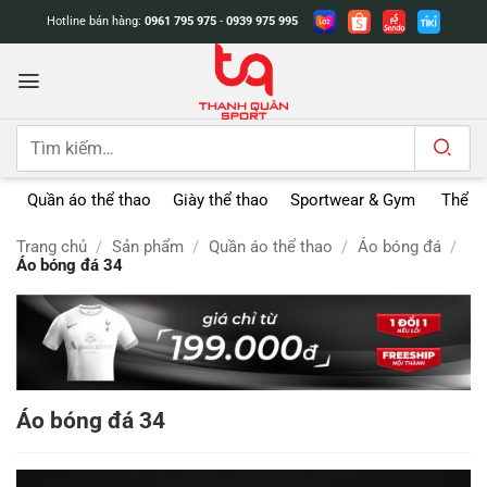
Bỏ
Hotline bán hàng:
0961 795 975
-
0939 975 995
qua
nội
dung
Tìm
kiếm:
Quần áo thể thao
Giày thể thao
Sportwear & Gym
Thể t
Trang chủ
/
Sản phẩm
/
Quần áo thể thao
/
Áo bóng đá
/
Áo bóng đá 34
Áo bóng đá 34