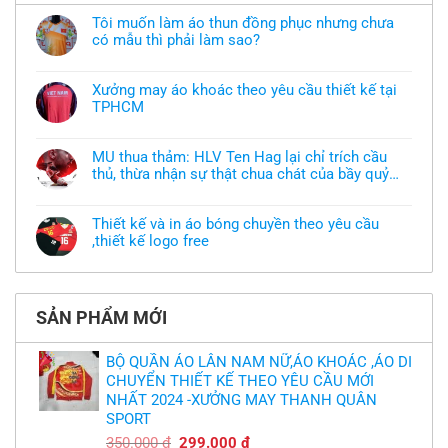
Tôi muốn làm áo thun đồng phục nhưng chưa
có mẫu thì phải làm sao?
Không
có
bình
Xưởng may áo khoác theo yêu cầu thiết kế tại
luận
TPHCM
ở
Tôi
Không
muốn
có
làm
bình
áo
MU thua thảm: HLV Ten Hag lại chỉ trích cầu
luận
thun
thủ, thừa nhận sự thật chua chát của bầy quỷ
ở
đồng
Xưởng
nhỏ
phục
Không
may
nhưng
có
áo
chưa
bình
khoác
Thiết kế và in áo bóng chuyền theo yêu cầu
có
luận
theo
mẫu
,thiết kế logo free
ở
yêu
thì
MU
cầu
Không
phải
thua
thiết
có
làm
thảm:
kế
bình
sao?
HLV
tại
luận
Ten
TPHCM
ở
Hag
SẢN PHẨM MỚI
Thiết
lại
kế
chỉ
và
trích
in
BỘ QUẦN ÁO LÂN NAM NỮ,ÁO KHOÁC ,ÁO DI
cầu
áo
thủ,
CHUYỂN THIẾT KẾ THEO YÊU CẦU MỚI
bóng
thừa
chuyền
nhận
NHẤT 2024 -XƯỞNG MAY THANH QUÂN
theo
sự
yêu
SPORT
thật
cầu
chua
,thiết
Giá
Giá
350.000
₫
299.000
₫
chát