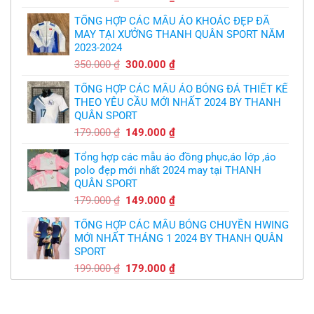
kế
của
gốc
hiện
logo
bầy
free
TỔNG HỢP CÁC MẪU ÁO KHOÁC ĐẸP ĐÃ
là:
tại
quỷ
nhỏ
MAY TẠI XƯỞNG THANH QUÂN SPORT NĂM
350.000 ₫.
là:
2023-2024
299.000 ₫.
Giá
Giá
350.000
₫
300.000
₫
gốc
hiện
TỔNG HỢP CÁC MẪU ÁO BÓNG ĐÁ THIẾT KẾ
là:
tại
THEO YÊU CẦU MỚI NHẤT 2024 BY THANH
350.000 ₫.
là:
QUÂN SPORT
300.000 ₫.
Giá
Giá
179.000
₫
149.000
₫
gốc
hiện
Tổng hợp các mẫu áo đồng phục,áo lớp ,áo
là:
tại
polo đẹp mới nhất 2024 may tại THANH
179.000 ₫.
là:
QUÂN SPORT
149.000 ₫.
Giá
Giá
179.000
₫
149.000
₫
gốc
hiện
TỔNG HỢP CÁC MẪU BÓNG CHUYỀN HWING
là:
tại
MỚI NHẤT THÁNG 1 2024 BY THANH QUÂN
179.000 ₫.
là:
SPORT
149.000 ₫.
Giá
Giá
199.000
₫
179.000
₫
gốc
hiện
là:
tại
199.000 ₫.
là: