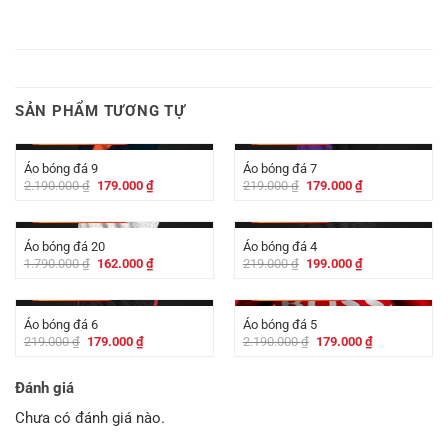
SẢN PHẨM TƯƠNG TỰ
-
2.011.000
₫
-
40.000
₫
Áo bóng đá 9
Áo bóng đá 7
Giá
Giá
Giá
Giá
2.190.000
₫
179.000
₫
219.000
₫
179.000
₫
gốc
hiện
gốc
hiện
là:
tại
là:
tại
-
1.628.000
₫
-
20.000
₫
2.190.000 ₫.
là:
219.000 ₫.
là:
179.000 ₫.
179.000 ₫.
Áo bóng đá 20
Áo bóng đá 4
Giá
Giá
Giá
Giá
1.790.000
₫
162.000
₫
219.000
₫
199.000
₫
gốc
hiện
gốc
hiện
là:
tại
là:
tại
-
40.000
₫
-
2.011.000
₫
1.790.000 ₫.
là:
219.000 ₫.
là:
162.000 ₫.
199.000 ₫.
Áo bóng đá 6
Áo bóng đá 5
Giá
Giá
Giá
Giá
219.000
₫
179.000
₫
2.190.000
₫
179.000
₫
gốc
hiện
gốc
hiện
là:
tại
là:
tại
219.000 ₫.
là:
2.190.000 ₫.
là:
Đánh giá
179.000 ₫.
179.000 ₫.
Chưa có đánh giá nào.