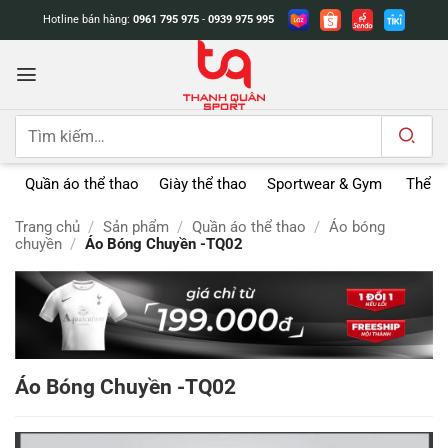
Bỏ
Hotline bán hàng:
0961 795 975
-
0939 975 995
qua
nội
dung
Tìm
kiếm:
Quần áo thể thao
Giày thể thao
Sportwear & Gym
Thể t
Trang chủ
/
Sản phẩm
/
Quần áo thể thao
/
Áo bóng
chuyền
/
Áo Bóng Chuyền -TQ02
Áo Bóng Chuyền -TQ02