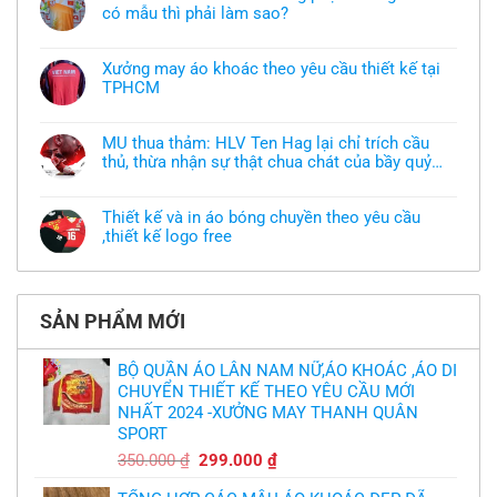
có mẫu thì phải làm sao?
Không
có
bình
Xưởng may áo khoác theo yêu cầu thiết kế tại
luận
TPHCM
ở
Tôi
Không
muốn
có
làm
bình
áo
MU thua thảm: HLV Ten Hag lại chỉ trích cầu
luận
thun
thủ, thừa nhận sự thật chua chát của bầy quỷ
ở
đồng
Xưởng
nhỏ
phục
Không
may
nhưng
có
áo
chưa
bình
khoác
Thiết kế và in áo bóng chuyền theo yêu cầu
có
luận
theo
mẫu
,thiết kế logo free
ở
yêu
thì
MU
cầu
Không
phải
thua
thiết
có
làm
thảm:
kế
bình
sao?
HLV
tại
luận
Ten
TPHCM
ở
Hag
SẢN PHẨM MỚI
Thiết
lại
kế
chỉ
và
trích
in
BỘ QUẦN ÁO LÂN NAM NỮ,ÁO KHOÁC ,ÁO DI
cầu
áo
thủ,
CHUYỂN THIẾT KẾ THEO YÊU CẦU MỚI
bóng
thừa
chuyền
nhận
NHẤT 2024 -XƯỞNG MAY THANH QUÂN
theo
sự
yêu
SPORT
thật
cầu
chua
,thiết
Giá
Giá
350.000
₫
299.000
₫
chát
kế
của
gốc
hiện
logo
bầy
free