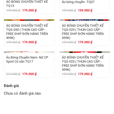
ÁO BÓNG CHUYỀN THIẾT KẾ
Áo bóng chuyền -TQ07
TQ13
Giá
Giá
Giá
Giá
199.000
₫
179.000
₫
199.000
₫
159.000
₫
gốc
hiện
gốc
hiện
là:
tại
là:
tại
-
20.000
₫
-
20.000
₫
199.000 ₫.
là:
199.000 ₫.
là:
179.000 ₫.
159.000 ₫.
ÁO BÓNG CHUYỀN THIẾT KẾ
ÁO BÓNG CHUYỀN THIẾT KẾ
TQS-030 ( THUN CAO CẤP -
TQS-029 ( THUN CAO CẤP -
FREE SHIP ĐƠN HÀNG TRÊN
FREE SHIP ĐƠN HÀNG TRÊN
499K)
499K)
Giá
Giá
Giá
Giá
199.000
₫
179.000
₫
199.000
₫
179.000
₫
gốc
hiện
gốc
hiện
là:
tại
là:
tại
-
40.000
₫
-
20.000
₫
199.000 ₫.
là:
199.000 ₫.
là:
179.000 ₫.
179.000 ₫.
Áo Bóng Chuyền Nam- Nữ CP
ÁO BÓNG CHUYỀN THIẾT KẾ
Sport Có sẵn TQ17
TQS-025 ( THUN CAO CẤP -
FREE SHIP ĐƠN HÀNG TRÊN
499K)
Giá
Giá
Giá
Giá
219.000
₫
179.000
₫
199.000
₫
179.000
₫
gốc
hiện
gốc
hiện
là:
tại
là:
tại
219.000 ₫.
là:
199.000 ₫.
là:
Đánh giá
179.000 ₫.
179.000 ₫.
Chưa có đánh giá nào.