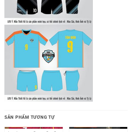
SẢN PHẨM TƯƠNG TỰ
-
20.000
₫
-
40.000
₫