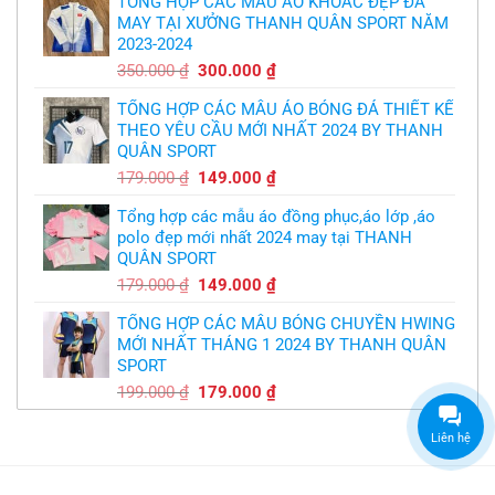
TỔNG HỢP CÁC MẪU ÁO KHOÁC ĐẸP ĐÃ
là:
tại
quỷ
nhỏ
MAY TẠI XƯỞNG THANH QUÂN SPORT NĂM
350.000 ₫.
là:
2023-2024
299.000 ₫.
Giá
Giá
350.000
₫
300.000
₫
gốc
hiện
TỔNG HỢP CÁC MẪU ÁO BÓNG ĐÁ THIẾT KẾ
là:
tại
THEO YÊU CẦU MỚI NHẤT 2024 BY THANH
350.000 ₫.
là:
QUÂN SPORT
300.000 ₫.
Giá
Giá
179.000
₫
149.000
₫
gốc
hiện
Tổng hợp các mẫu áo đồng phục,áo lớp ,áo
là:
tại
polo đẹp mới nhất 2024 may tại THANH
179.000 ₫.
là:
QUÂN SPORT
149.000 ₫.
Giá
Giá
179.000
₫
149.000
₫
gốc
hiện
TỔNG HỢP CÁC MẪU BÓNG CHUYỀN HWING
là:
tại
MỚI NHẤT THÁNG 1 2024 BY THANH QUÂN
179.000 ₫.
là:
SPORT
149.000 ₫.
Giá
Giá
199.000
₫
179.000
₫
gốc
hiện
là:
tại
Liên hệ
199.000 ₫.
là:
179.000 ₫.