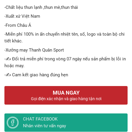
gốc
hiện
-Chất liệu thun lạnh ,thun mè,thun thái
là:
tại
-Xuất xứ Việt Nam
199.000 ₫.
là:
-From Châu Á
159.
-Miễn phí 100% in ấn chuyển nhiệt tên, số, logo và toàn bộ chi
tiết khác.
-Xưởng may Thanh Quân Sport
-✍️ Đổi trả miễn phí trong vòng 07 ngày nếu sản phẩm bị lỗi in
hoặc may.
-✍️ Cam kết giao hàng đúng hẹn
MUA NGAY
Gọi điện xác nhận và giao hàng tận nơi
CHAT FACEBOOK
Nhân viên tư vấn ngay