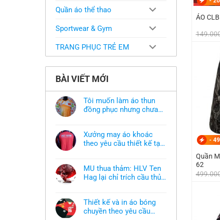
-
20
Quần áo thể thao
ÁO CLB
Sportwear & Gym
149.00
TRANG PHỤC TRẺ EM
BÀI VIẾT MỚI
Tôi muốn làm áo thun
đồng phục nhưng chưa
có mẫu thì phải làm sao?
Không
có
bình
Xưởng may áo khoác
luận
-
49
ở
theo yêu cầu thiết kế tại
Tôi
TPHCM
Không
muốn
Quần M
có
làm
62
bình
áo
MU thua thảm: HLV Ten
luận
thun
499.00
ở
Hag lại chỉ trích cầu thủ,
đồng
Xưởng
phục
thừa nhận sự thật chua
Không
may
nhưng
có
áo
chát của bầy quỷ nhỏ
chưa
bình
khoác
có
Thiết kế và in áo bóng
luận
theo
mẫu
ở
chuyền theo yêu cầu
yêu
thì
MU
cầu
phải