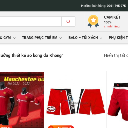
Hotline bán hàng:
0961 795 975
CAM KẾT
100%
chính hãng
 & GYM
TRANG PHỤC TRẺ EM
BALO – TÚI XÁCH
PHỤ KIỆN 
Hiển thị tất
xưởng thiết kế áo bóng đá Không”