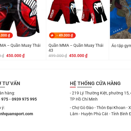
.000
₫
-
49.000
₫
MA – Quần Muay Thái
Quần MMA – Quần Muay Thái
Áo tập gy
43
Giá
Giá
Giá
Giá
0
₫
450.000
₫
499.000
₫
450.000
₫
gốc
hiện
gốc
hiện
là:
tại
là:
tại
499.000 ₫.
là:
499.000 ₫.
là:
450.000 ₫.
450.000 ₫.
Ợ TƯ VẤN
HỆ THỐNG CỬA HÀNG
án hàng:
- 219 Lý Thường Kiệt, phường 15,
 975 - 0939 975 995
TP Hồ Chí Minh
 ý:
- Chợ Gò Đào - Thôn Đại Khoan - 
anhquansport.com
Lâm - Huyện Phù Cát - Tỉnh Bình 