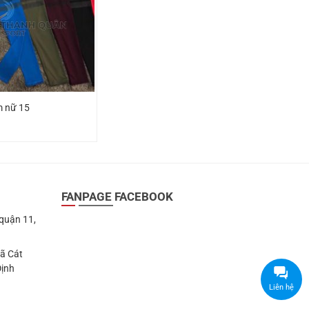
m nữ 15
FANPAGE FACEBOOK
 quận 11,
Xã Cát
Định
Liên hệ