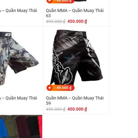
-
49.000
₫
 – Quần Muay Thái
Quần MMA – Quần Muay Thái
63
Giá
Giá
499.000
₫
450.000
₫
gốc
hiện
là:
tại
499.000 ₫.
là:
450.000 ₫.
-
49.000
₫
 – Quần Muay Thái
Quần MMA – Quần Muay Thái
59
Giá
Giá
499.000
₫
450.000
₫
gốc
hiện
là:
tại
499.000 ₫.
là:
450.000 ₫.