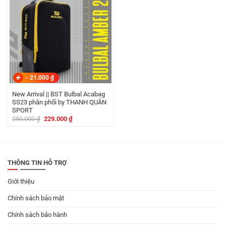
-
21.000
₫
New Arrival || BST Bulbal Acabag
SS23 phân phối by THANH QUÂN
SPORT
Giá
Giá
250.000
₫
229.000
₫
gốc
hiện
là:
tại
250.000 ₫.
là:
229.000 ₫.
THÔNG TIN HỖ TRỢ
Giới thiệu
Chính sách bảo mật
Chính sách bảo hành