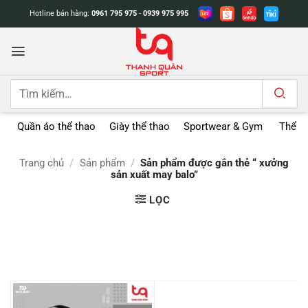
Bỏ
Hotline bán hàng:
0961 795 975
-
0939 975 995
qua
nội
dung
Tìm
kiếm:
Quần áo thể thao
Giày thể thao
Sportwear & Gym
Thể t
Trang chủ
/
Sản phẩm
/
Sản phẩm được gắn thẻ “ xưởng
sản xuất may balo”
LỌC