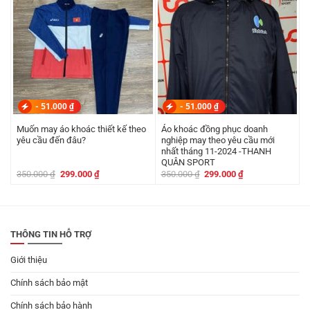
-
51.000
₫
-
51.000
₫
Muốn may áo khoác thiết kế theo
Áo khoác đồng phục doanh
yêu cầu đến đâu?
nghiệp may theo yêu cầu mới
nhất tháng 11-2024 -THANH
QUÂN SPORT
Giá
Giá
Giá
Giá
350.000
₫
299.000
₫
350.000
₫
299.000
₫
gốc
hiện
gốc
hiện
là:
tại
là:
tại
350.000 ₫.
là:
350.000 ₫.
là:
299.000 ₫.
299.000 ₫.
THÔNG TIN HỖ TRỢ
Giới thiệu
Chính sách bảo mật
Chính sách bảo hành