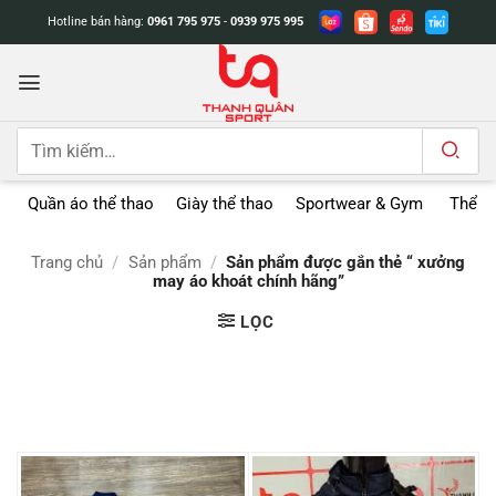
Bỏ
Hotline bán hàng:
0961 795 975
-
0939 975 995
qua
nội
dung
Tìm
kiếm:
Quần áo thể thao
Giày thể thao
Sportwear & Gym
Thể t
Trang chủ
/
Sản phẩm
/
Sản phẩm được gắn thẻ “ xưởng
may áo khoát chính hãng”
LỌC