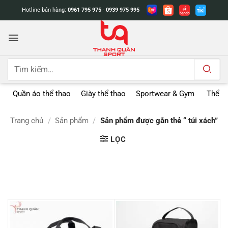
Bỏ
Hotline bán hàng:
0961 795 975
-
0939 975 995
qua
nội
dung
Tìm
kiếm:
Quần áo thể thao
Giày thể thao
Sportwear & Gym
Thể t
Trang chủ
/
Sản phẩm
/
Sản phẩm được gắn thẻ “ túi xách”
LỌC