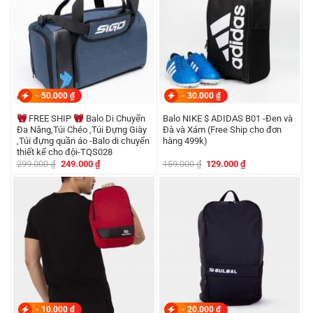
-
50.000
₫
-
30.000
₫
FREE SHIP
Balo Di Chuyển
Balo NIKE $ ADIDAS B01 -Đen và
Đa Năng,Túi Chéo ,Túi Đựng Giày
Đà và Xám (Free Ship cho đơn
,Túi đựng quần áo -Balo di chuyển
hàng 499k)
thiết kế cho đội-TQS028
Giá
Giá
Giá
Giá
299.000
₫
249.000
₫
159.000
₫
129.000
₫
gốc
hiện
gốc
hiện
là:
tại
là:
tại
299.000 ₫.
là:
159.000 ₫.
là:
249.000 ₫.
129.000 ₫.
-
10.000
₫
-
20.000
₫