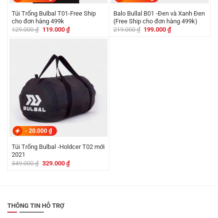
Túi Trống Bulbal T01-Free Ship
Balo Bullal B01 -Đen và Xanh Đen
cho đơn hàng 499k
(Free Ship cho đơn hàng 499k)
Giá
Giá
Giá
Giá
129.000
₫
119.000
₫
219.000
₫
199.000
₫
gốc
hiện
gốc
hiện
là:
tại
là:
tại
129.000 ₫.
là:
219.000 ₫.
là:
119.000 ₫.
199.000 ₫.
-
20.000
₫
Túi Trống Bulbal -Holdcer T02 mới
2021
Giá
Giá
349.000
₫
329.000
₫
gốc
hiện
là:
tại
349.000 ₫.
là:
329.000 ₫.
THÔNG TIN HỖ TRỢ