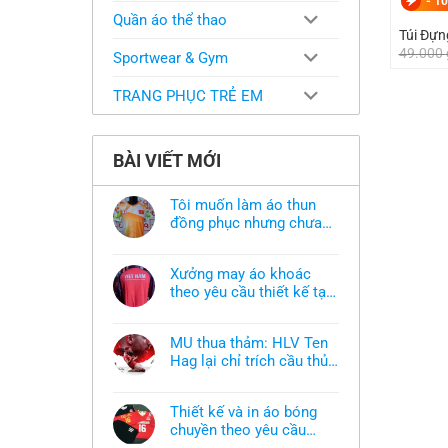
-
10
Quần áo thể thao
Túi Đự
49.000
Sportwear & Gym
TRANG PHỤC TRẺ EM
BÀI VIẾT MỚI
Tôi muốn làm áo thun
đồng phục nhưng chưa
có mẫu thì phải làm sao?
Không
có
bình
Xưởng may áo khoác
luận
ở
theo yêu cầu thiết kế tại
Tôi
TPHCM
Không
muốn
có
làm
bình
áo
MU thua thảm: HLV Ten
luận
thun
ở
Hag lại chỉ trích cầu thủ,
đồng
Xưởng
phục
thừa nhận sự thật chua
Không
may
nhưng
có
áo
chát của bầy quỷ nhỏ
chưa
bình
khoác
có
Thiết kế và in áo bóng
luận
theo
mẫu
ở
chuyền theo yêu cầu
yêu
thì
MU
cầu
phải