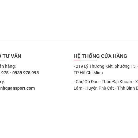
Ợ TƯ VẤN
HỆ THỐNG CỬA HÀNG
án hàng:
- 219 Lý Thường Kiệt, phường 15,
 975 - 0939 975 995
TP Hồ Chí Minh
 ý:
- Chợ Gò Đào - Thôn Đại Khoan - 
anhquansport.com
Lâm - Huyện Phù Cát - Tỉnh Bình 