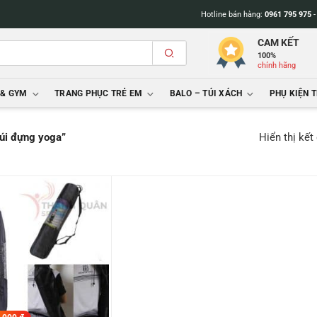
Hotline bán hàng:
0961 795 975
CAM KẾT
100%
chính hãng
 & GYM
TRANG PHỤC TRẺ EM
BALO – TÚI XÁCH
PHỤ KIỆN 
Hiển thị kết
túi đựng yoga”