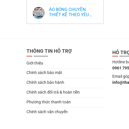
,thiết kế logo free
Không
thua
thiết
làm
có
thảm:
kế
sao?
bình
HLV
tại
ÁO BÓNG CHUYỀN
luận
Ten
TPHCM
ở
THIẾT KẾ THEO YÊU
Hag
Thiết
lại
CẦU- ĐỒ BÓNG CHUYỀN
Không
kế
chỉ
có
và
THIẾT KẾ MỚI NHẤT
trích
bình
in
cầu
2024
luận
áo
thủ,
ở
bóng
thừa
ÁO
chuyền
nhận
BÓNG
theo
sự
CHUYỀN
yêu
thật
THIẾT
cầu
chua
THÔNG TIN HỖ TRỢ
KẾ
HỖ TR
,thiết
chát
THEO
kế
của
YÊU
logo
bầy
Hotline b
CẦU-
free
Giới thiệu
quỷ
ĐỒ
nhỏ
0961 795
BÓNG
CHUYỀN
Chính sách bảo mật
THIẾT
Email góp
KẾ
info@th
Chính sách bảo hành
MỚI
NHẤT
2024
Chính sách đổi trả & hoàn tiền
Phương thức thanh toán
Chính sách vận chuyển