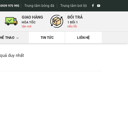
Trung tâm bóng đá
Trung tâm bơi lội
-
0939 975 995
GIAO HÀNG
ĐỔI TRẢ
HỎA TỐC
1 ĐỔI 1
tận nơi
nếu lỗi
THỂ THAO
TIN TỨC
LIÊN HỆ
 quả duy nhất