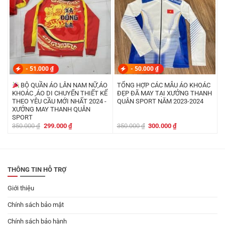
-
51.000
₫
-
50.000
₫
BỘ QUẦN ÁO LÂN NAM NỮ,ÁO
TỔNG HỢP CÁC MẪU ÁO KHOÁC
KHOÁC ,ÁO DI CHUYỂN THIẾT KẾ
ĐẸP ĐÃ MAY TẠI XƯỞNG THANH
THEO YÊU CẦU MỚI NHẤT 2024 -
QUÂN SPORT NĂM 2023-2024
XƯỞNG MAY THANH QUÂN
SPORT
Giá
Giá
Giá
Giá
350.000
₫
299.000
₫
350.000
₫
300.000
₫
gốc
hiện
gốc
hiện
là:
tại
là:
tại
350.000 ₫.
là:
350.000 ₫.
là:
299.000 ₫.
300.000 ₫.
THÔNG TIN HỖ TRỢ
Giới thiệu
Chính sách bảo mật
Chính sách bảo hành