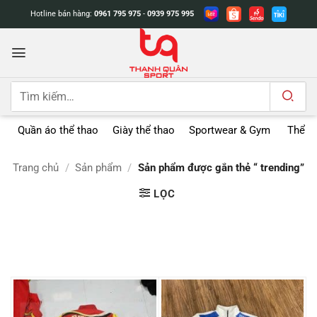
Bỏ
Hotline bán hàng:
0961 795 975
-
0939 975 995
qua
nội
dung
Tìm
kiếm:
Quần áo thể thao
Giày thể thao
Sportwear & Gym
Thể t
Trang chủ
/
Sản phẩm
/
Sản phẩm được gắn thẻ “ trending”
LỌC