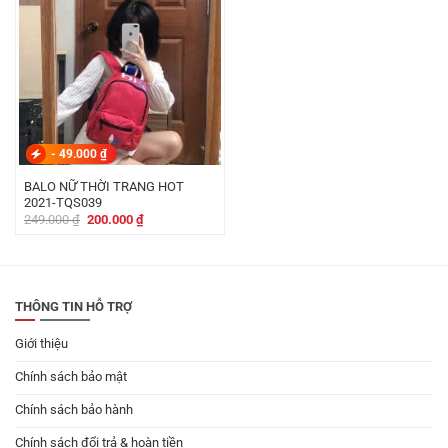
-
49.000
₫
BALO NỮ THỜI TRANG HOT
2021-TQS039
Giá
Giá
249.000
₫
200.000
₫
gốc
hiện
là:
tại
249.000 ₫.
là:
200.000 ₫.
THÔNG TIN HỖ TRỢ
Giới thiệu
Chính sách bảo mật
Chính sách bảo hành
Chính sách đổi trả & hoàn tiền