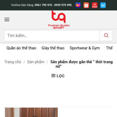
Bỏ
Hotline bán hàng:
0961 795 975
-
0939 975 995
qua
nội
dung
Tìm
kiếm:
Quần áo thể thao
Giày thể thao
Sportwear & Gym
Thể t
Trang chủ
/
Sản phẩm
/
Sản phẩm được gắn thẻ “ thời trang
nữ”
LỌC