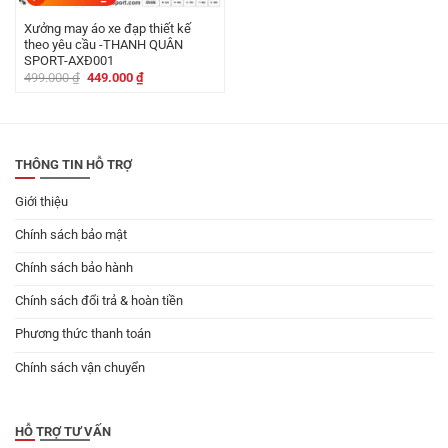
Xưởng may áo xe đạp thiết kế
theo yêu cầu -THANH QUÂN
SPORT-AXĐ001
Giá
Giá
499.000
₫
449.000
₫
gốc
hiện
là:
tại
499.000 ₫.
là:
449.000 ₫.
THÔNG TIN HỖ TRỢ
Giới thiệu
Chính sách bảo mật
Chính sách bảo hành
Chính sách đổi trả & hoàn tiền
Phương thức thanh toán
Chính sách vận chuyển
HỖ TRỢ TƯ VẤN