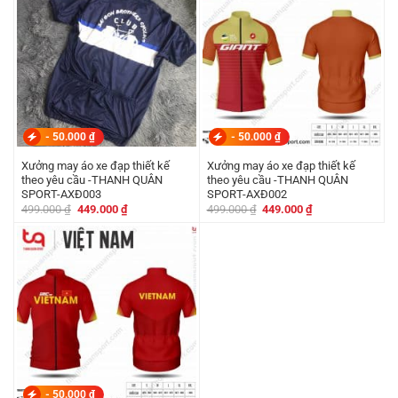
-
50.000
₫
-
50.000
₫
Xưởng may áo xe đạp thiết kế
Xưởng may áo xe đạp thiết kế
theo yêu cầu -THANH QUÂN
theo yêu cầu -THANH QUÂN
SPORT-AXĐ003
SPORT-AXĐ002
Giá
Giá
Giá
Giá
499.000
₫
449.000
₫
499.000
₫
449.000
₫
gốc
hiện
gốc
hiện
là:
tại
là:
tại
499.000 ₫.
là:
499.000 ₫.
là:
449.000 ₫.
449.000 ₫.
-
50.000
₫