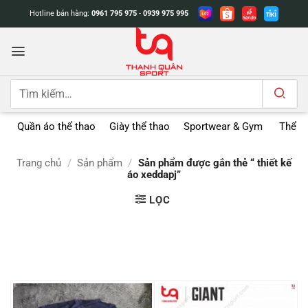
Bỏ
Hotline bán hàng:
0961 795 975
-
0939 975 995
qua
nội
dung
Tìm
kiếm:
Quần áo thể thao
Giày thể thao
Sportwear & Gym
Thể t
Trang chủ
/
Sản phẩm
/
Sản phẩm được gắn thẻ “ thiết kế
áo xeddapj”
LỌC