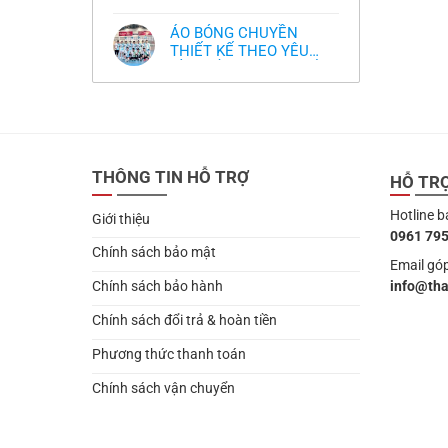
,thiết kế logo free
Không
thua
thiết
làm
có
thảm:
kế
sao?
bình
HLV
tại
ÁO BÓNG CHUYỀN
luận
Ten
TPHCM
ở
THIẾT KẾ THEO YÊU
Hag
Thiết
lại
CẦU- ĐỒ BÓNG CHUYỀN
Không
kế
chỉ
có
và
THIẾT KẾ MỚI NHẤT
trích
bình
in
cầu
2024
luận
áo
thủ,
ở
bóng
thừa
ÁO
chuyền
nhận
BÓNG
theo
sự
CHUYỀN
yêu
thật
THIẾT
cầu
chua
THÔNG TIN HỖ TRỢ
KẾ
HỖ TR
,thiết
chát
THEO
kế
của
YÊU
logo
bầy
Hotline b
CẦU-
free
Giới thiệu
quỷ
ĐỒ
nhỏ
0961 795
BÓNG
CHUYỀN
Chính sách bảo mật
THIẾT
Email góp
KẾ
info@th
Chính sách bảo hành
MỚI
NHẤT
2024
Chính sách đổi trả & hoàn tiền
Phương thức thanh toán
Chính sách vận chuyển