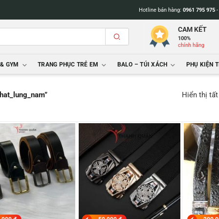
Hotline bán hàng:
0961 795 975
CAM KẾT
100%
chính hãng
 & GYM
TRANG PHỤC TRẺ EM
BALO – TÚI XÁCH
PHỤ KIỆN 
Hiển thị tấ
that_lung_nam”