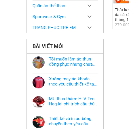
-
60
Quần áo thể thao
Thắt lư
da cá x
Sportwear & Gym
tháng 1
279.00
TRANG PHỤC TRẺ EM
BÀI VIẾT MỚI
Tôi muốn làm áo thun
đồng phục nhưng chưa
có mẫu thì phải làm sao?
Không
có
bình
Xưởng may áo khoác
luận
ở
theo yêu cầu thiết kế tại
Tôi
TPHCM
Không
muốn
có
làm
bình
áo
MU thua thảm: HLV Ten
luận
thun
ở
Hag lại chỉ trích cầu thủ,
đồng
Xưởng
phục
thừa nhận sự thật chua
Không
may
nhưng
có
áo
chát của bầy quỷ nhỏ
chưa
bình
khoác
có
Thiết kế và in áo bóng
luận
theo
mẫu
ở
chuyền theo yêu cầu
yêu
thì
MU
cầu
phải