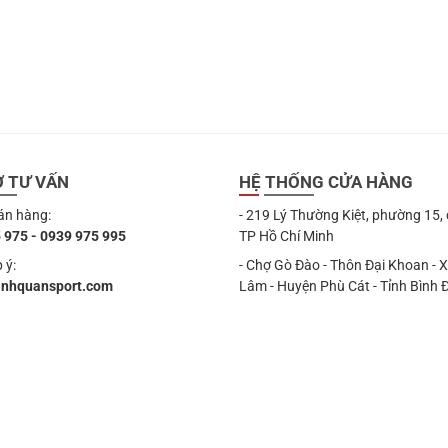
Ợ TƯ VẤN
HỆ THỐNG CỬA HÀNG
án hàng:
- 219 Lý Thường Kiệt, phường 15,
 975 - 0939 975 995
TP Hồ Chí Minh
 ý:
- Chợ Gò Đào - Thôn Đại Khoan - 
anhquansport.com
Lâm - Huyện Phù Cát - Tỉnh Bình 