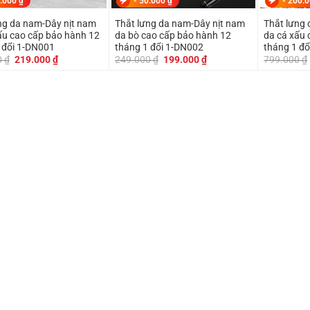
.000
₫
-
50.000
₫
-
200.
ng da nam-Dây nịt nam
Thắt lưng da nam-Dây nịt nam
Thắt lưng
ấu cao cấp bảo hành 12
da bò cao cấp bảo hành 12
da cá xấu 
 đổi 1-DN001
tháng 1 đổi 1-DN002
tháng 1 đổ
Giá
Giá
Giá
Giá
0
₫
219.000
₫
249.000
₫
199.000
₫
799.000
₫
gốc
hiện
gốc
hiện
là:
tại
là:
tại
279.000 ₫.
là:
249.000 ₫.
là:
219.000 ₫.
199.000 ₫.