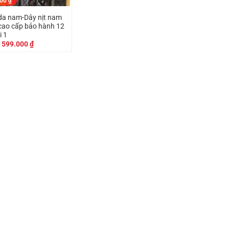
000
₫
 da nam-Dây nịt nam
cao cấp bảo hành 12
i 1
Giá
Giá
599.000
₫
gốc
hiện
là:
tại
799.000 ₫.
là:
599.000 ₫.