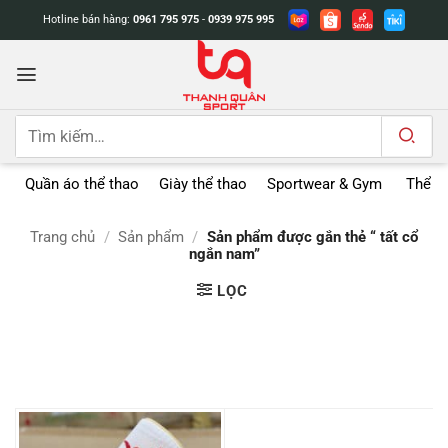
Bỏ
Hotline bán hàng:
0961 795 975
-
0939 975 995
qua
nội
dung
Tìm
kiếm:
Quần áo thể thao
Giày thể thao
Sportwear & Gym
Thể t
Trang chủ
/
Sản phẩm
/
Sản phẩm được gắn thẻ “ tất cổ
ngắn nam”
LỌC