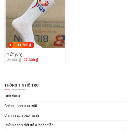
-
11.700
₫
TẤT (VỚ)
Giá
Giá
39.000
₫
27.300
₫
gốc
hiện
là:
tại
39.000 ₫.
là:
27.300 ₫.
THÔNG TIN HỖ TRỢ
Giới thiệu
Chính sách bảo mật
Chính sách bảo hành
Chính sách đổi trả & hoàn tiền