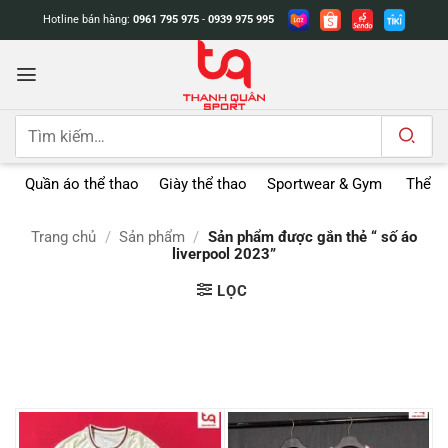
Bỏ
Hotline bán hàng:
0961 795 975
-
0939 975 995
qua
nội
dung
Tìm
kiếm:
Quần áo thể thao
Giày thể thao
Sportwear & Gym
Thể t
Trang chủ
/
Sản phẩm
/
Sản phẩm được gắn thẻ “ số áo
liverpool 2023”
LỌC