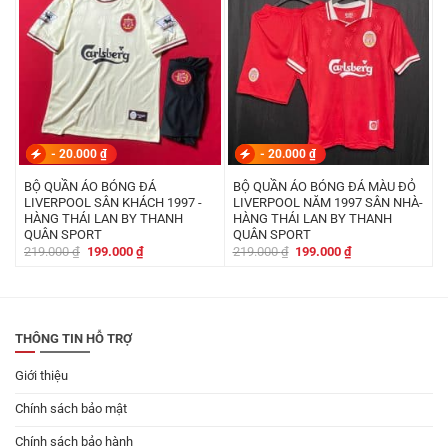
-
20.000
₫
-
20.000
₫
BỘ QUẦN ÁO BÓNG ĐÁ
BỘ QUẦN ÁO BÓNG ĐÁ MÀU ĐỎ
LIVERPOOL SÂN KHÁCH 1997 -
LIVERPOOL NĂM 1997 SÂN NHÀ-
HÀNG THÁI LAN BY THANH
HÀNG THÁI LAN BY THANH
QUÂN SPORT
QUÂN SPORT
Giá
Giá
Giá
Giá
219.000
₫
199.000
₫
219.000
₫
199.000
₫
gốc
hiện
gốc
hiện
là:
tại
là:
tại
219.000 ₫.
là:
219.000 ₫.
là:
199.000 ₫.
199.000 ₫.
THÔNG TIN HỖ TRỢ
Giới thiệu
Chính sách bảo mật
Chính sách bảo hành