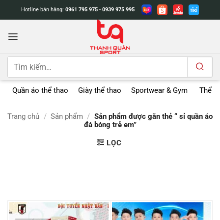
Bỏ
Hotline bán hàng:
0961 795 975
-
0939 975 995
qua
nội
dung
Tìm
kiếm:
Quần áo thể thao
Giày thể thao
Sportwear & Gym
Thể t
Trang chủ
/
Sản phẩm
/
Sản phẩm được gắn thẻ “ sỉ quần áo
đá bóng trẻ em”
LỌC