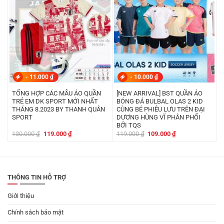
-
11.000
₫
-
10.000
₫
TỔNG HỢP CÁC MẪU ÁO QUẦN
[NEW ARRIVAL] BST QUẦN ÁO
TRẺ EM DK SPORT MỚI NHẤT
BÓNG ĐÁ BULBAL OLAS 2 KID
THÁNG 8.2023 BY THANH QUÂN
CÙNG BÉ PHIÊU LƯU TRÊN ĐẠI
SPORT
DƯƠNG HÙNG VĨ PHÂN PHỐI
BỞI TQS
Giá
Giá
Giá
Giá
130.000
₫
119.000
₫
119.000
₫
109.000
₫
gốc
hiện
gốc
hiện
là:
tại
là:
tại
130.000 ₫.
là:
119.000 ₫.
là:
119.000 ₫.
109.000 ₫.
THÔNG TIN HỖ TRỢ
Giới thiệu
Chính sách bảo mật