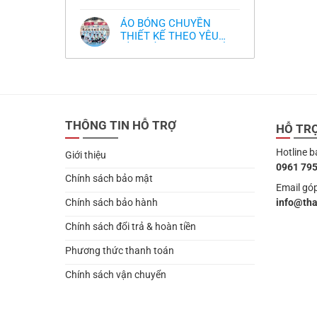
,thiết kế logo free
Không
thua
thiết
làm
có
thảm:
kế
sao?
bình
HLV
tại
ÁO BÓNG CHUYỀN
luận
Ten
TPHCM
ở
THIẾT KẾ THEO YÊU
Hag
Thiết
lại
CẦU- ĐỒ BÓNG CHUYỀN
Không
kế
chỉ
có
và
THIẾT KẾ MỚI NHẤT
trích
bình
in
cầu
2024
luận
áo
thủ,
ở
bóng
thừa
ÁO
chuyền
nhận
BÓNG
theo
sự
CHUYỀN
yêu
thật
THIẾT
cầu
chua
THÔNG TIN HỖ TRỢ
KẾ
HỖ TR
,thiết
chát
THEO
kế
của
YÊU
logo
bầy
Hotline b
CẦU-
free
Giới thiệu
quỷ
ĐỒ
nhỏ
0961 795
BÓNG
CHUYỀN
Chính sách bảo mật
THIẾT
Email góp
KẾ
info@th
Chính sách bảo hành
MỚI
NHẤT
2024
Chính sách đổi trả & hoàn tiền
Phương thức thanh toán
Chính sách vận chuyển