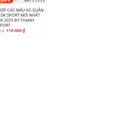
.000
₫
ỢP CÁC MẪU ÁO QUẦN
 DK SPORT MỚI NHẤT
8.2023 BY THANH
SPORT
Giá
Giá
0
₫
119.000
₫
gốc
hiện
là:
tại
130.000 ₫.
là:
119.000 ₫.