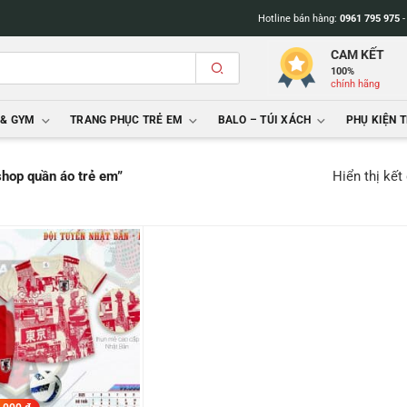
Hotline bán hàng:
0961 795 975
CAM KẾT
100%
chính hãng
 & GYM
TRANG PHỤC TRẺ EM
BALO – TÚI XÁCH
PHỤ KIỆN 
Hiển thị kết
hop quần áo trẻ em”