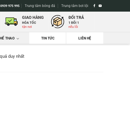
Trung tâm bóng đá
Trung tâm bơi lội
-
0939 975 995
GIAO HÀNG
ĐỔI TRẢ
HỎA TỐC
1 ĐỔI 1
tận nơi
nếu lỗi
THỂ THAO
TIN TỨC
LIÊN HỆ
 quả duy nhất