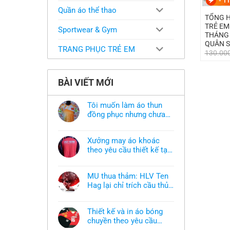
-
11
Quần áo thể thao
TỔNG H
TRẺ EM
Sportwear & Gym
THÁNG 
QUÂN 
TRANG PHỤC TRẺ EM
130.00
BÀI VIẾT MỚI
Tôi muốn làm áo thun
đồng phục nhưng chưa
có mẫu thì phải làm sao?
Không
có
bình
Xưởng may áo khoác
luận
ở
theo yêu cầu thiết kế tại
Tôi
TPHCM
Không
muốn
có
làm
bình
áo
MU thua thảm: HLV Ten
luận
thun
ở
Hag lại chỉ trích cầu thủ,
đồng
Xưởng
phục
thừa nhận sự thật chua
Không
may
nhưng
có
áo
chát của bầy quỷ nhỏ
chưa
bình
khoác
có
Thiết kế và in áo bóng
luận
theo
mẫu
ở
chuyền theo yêu cầu
yêu
thì
MU
cầu
phải