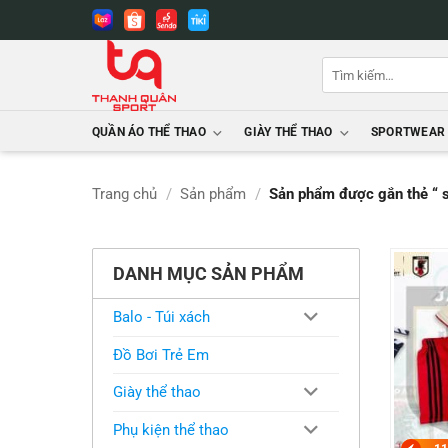
Bỏ
qua
nội
Tìm
dung
kiếm:
QUẦN ÁO THỂ THAO
GIÀY THỂ THAO
SPORTWEAR
Trang chủ
/
Sản phẩm
/
Sản phẩm được gắn thẻ “ s
DANH MỤC SẢN PHẨM
Balo - Túi xách
Đồ Bơi Trẻ Em
Giày thể thao
Phụ kiện thể thao