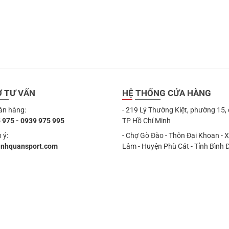
Ợ TƯ VẤN
HỆ THỐNG CỬA HÀNG
án hàng:
- 219 Lý Thường Kiệt, phường 15,
 975 - 0939 975 995
TP Hồ Chí Minh
 ý:
- Chợ Gò Đào - Thôn Đại Khoan - 
anhquansport.com
Lâm - Huyện Phù Cát - Tỉnh Bình 