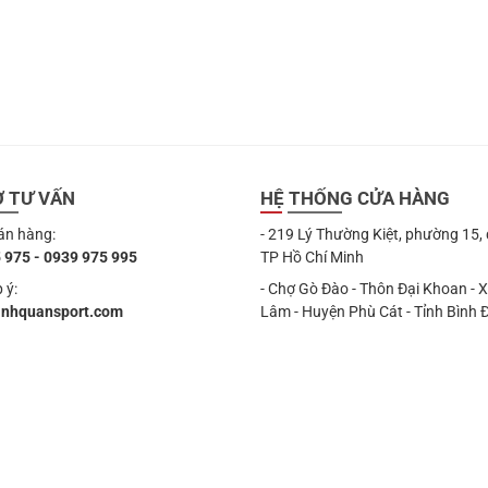
Ợ TƯ VẤN
HỆ THỐNG CỬA HÀNG
án hàng:
- 219 Lý Thường Kiệt, phường 15,
 975 - 0939 975 995
TP Hồ Chí Minh
 ý:
- Chợ Gò Đào - Thôn Đại Khoan - 
anhquansport.com
Lâm - Huyện Phù Cát - Tỉnh Bình 