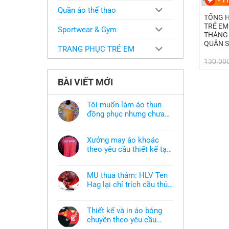
-
11
Quần áo thể thao
TỔNG H
TRẺ EM
Sportwear & Gym
THÁNG 
QUÂN 
TRANG PHỤC TRẺ EM
130.00
BÀI VIẾT MỚI
Tôi muốn làm áo thun
đồng phục nhưng chưa
có mẫu thì phải làm sao?
Không
có
bình
Xưởng may áo khoác
luận
ở
theo yêu cầu thiết kế tại
Tôi
TPHCM
Không
muốn
có
làm
bình
áo
MU thua thảm: HLV Ten
luận
thun
ở
Hag lại chỉ trích cầu thủ,
đồng
Xưởng
phục
thừa nhận sự thật chua
Không
may
nhưng
có
áo
chát của bầy quỷ nhỏ
chưa
bình
khoác
có
Thiết kế và in áo bóng
luận
theo
mẫu
ở
chuyền theo yêu cầu
yêu
thì
MU
cầu
phải