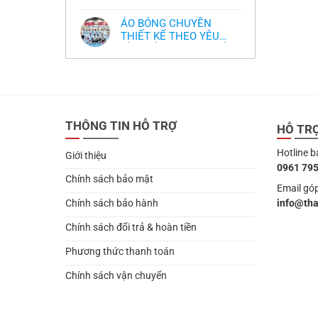
,thiết kế logo free
Không
thua
thiết
làm
có
thảm:
kế
sao?
bình
HLV
tại
ÁO BÓNG CHUYỀN
luận
Ten
TPHCM
ở
THIẾT KẾ THEO YÊU
Hag
Thiết
lại
CẦU- ĐỒ BÓNG CHUYỀN
Không
kế
chỉ
có
và
THIẾT KẾ MỚI NHẤT
trích
bình
in
cầu
2024
luận
áo
thủ,
ở
bóng
thừa
ÁO
chuyền
nhận
BÓNG
theo
sự
CHUYỀN
yêu
thật
THIẾT
cầu
chua
THÔNG TIN HỖ TRỢ
KẾ
HỖ TR
,thiết
chát
THEO
kế
của
YÊU
logo
bầy
Hotline b
CẦU-
free
Giới thiệu
quỷ
ĐỒ
nhỏ
0961 795
BÓNG
CHUYỀN
Chính sách bảo mật
THIẾT
Email góp
KẾ
info@th
Chính sách bảo hành
MỚI
NHẤT
2024
Chính sách đổi trả & hoàn tiền
Phương thức thanh toán
Chính sách vận chuyển