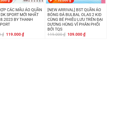
.000
₫
-
10.000
₫
ỢP CÁC MẪU ÁO QUẦN
[NEW ARRIVAL] BST QUẦN ÁO
 DK SPORT MỚI NHẤT
BÓNG ĐÁ BULBAL OLAS 2 KID
8.2023 BY THANH
CÙNG BÉ PHIÊU LƯU TRÊN ĐẠI
SPORT
DƯƠNG HÙNG VĨ PHÂN PHỐI
BỞI TQS
Giá
Giá
Giá
Giá
0
₫
119.000
₫
119.000
₫
109.000
₫
gốc
hiện
gốc
hiện
là:
tại
là:
tại
130.000 ₫.
là:
119.000 ₫.
là:
119.000 ₫.
109.000 ₫.