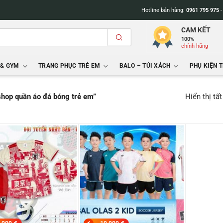
Hotline bán hàng:
0961 795 975
CAM KẾT
100%
chính hãng
 & GYM
TRANG PHỤC TRẺ EM
BALO – TÚI XÁCH
PHỤ KIỆN 
Hiển thị tấ
shop quần áo đá bóng trẻ em”