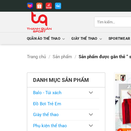
Bỏ
qua
nội
Tìm
dung
kiếm:
QUẦN ÁO THỂ THAO
GIÀY THỂ THAO
SPORTWEAR
Trang chủ
/
Sản phẩm
/
Sản phẩm được gắn thẻ “ 
DANH MỤC SẢN PHẨM
Balo - Túi xách
Đồ Bơi Trẻ Em
Giày thể thao
Phụ kiện thể thao