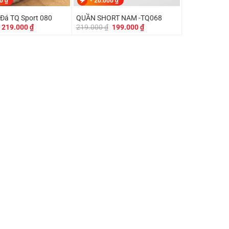
00
₫
-
20.000
₫
 Đá TQ Sport 080
QUẦN SHORT NAM -TQ068
Giá
Giá
Giá
Giá
219.000
₫
219.000
₫
199.000
₫
gốc
hiện
gốc
hiện
là:
tại
là:
tại
249.000 ₫.
là:
219.000 ₫.
là:
219.000 ₫.
199.000 ₫.