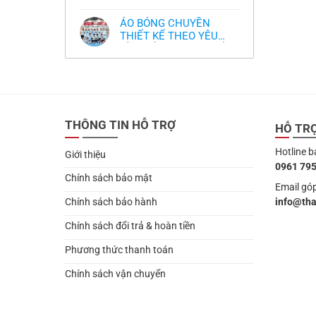
,thiết kế logo free
Không
thua
thiết
làm
có
thảm:
kế
sao?
bình
HLV
tại
ÁO BÓNG CHUYỀN
luận
Ten
TPHCM
ở
THIẾT KẾ THEO YÊU
Hag
Thiết
lại
CẦU- ĐỒ BÓNG CHUYỀN
Không
kế
chỉ
có
và
THIẾT KẾ MỚI NHẤT
trích
bình
in
cầu
2024
luận
áo
thủ,
ở
bóng
thừa
ÁO
chuyền
nhận
BÓNG
theo
sự
CHUYỀN
yêu
thật
THIẾT
cầu
chua
THÔNG TIN HỖ TRỢ
KẾ
HỖ TR
,thiết
chát
THEO
kế
của
YÊU
logo
bầy
Hotline b
CẦU-
free
Giới thiệu
quỷ
ĐỒ
nhỏ
0961 795
BÓNG
CHUYỀN
Chính sách bảo mật
THIẾT
Email góp
KẾ
info@th
Chính sách bảo hành
MỚI
NHẤT
2024
Chính sách đổi trả & hoàn tiền
Phương thức thanh toán
Chính sách vận chuyển