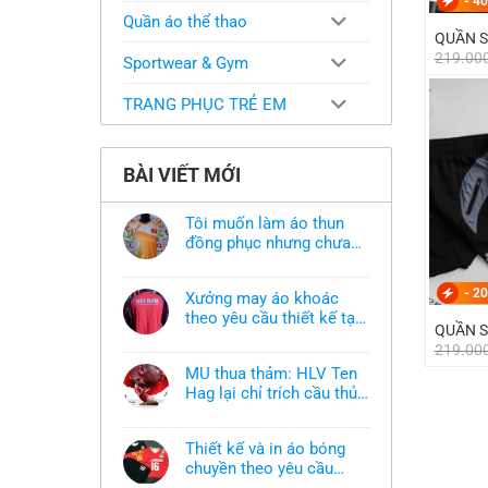
-
40
Quần áo thể thao
QUẦN S
219.00
Sportwear & Gym
TRANG PHỤC TRẺ EM
BÀI VIẾT MỚI
Tôi muốn làm áo thun
đồng phục nhưng chưa
có mẫu thì phải làm sao?
Không
có
bình
-
20
Xưởng may áo khoác
luận
ở
theo yêu cầu thiết kế tại
QUẦN S
Tôi
TPHCM
Không
muốn
219.00
có
làm
bình
áo
MU thua thảm: HLV Ten
luận
thun
ở
Hag lại chỉ trích cầu thủ,
đồng
Xưởng
phục
thừa nhận sự thật chua
Không
may
nhưng
có
áo
chát của bầy quỷ nhỏ
chưa
bình
khoác
có
Thiết kế và in áo bóng
luận
theo
mẫu
ở
chuyền theo yêu cầu
yêu
thì
MU
cầu
phải