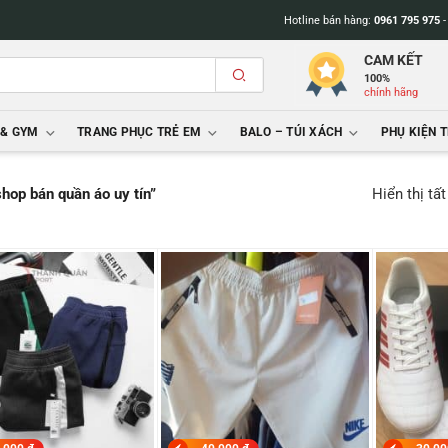
Hotline bán hàng:
0961 795 975
CAM KẾT
100%
chính hãng
 & GYM
TRANG PHỤC TRẺ EM
BALO – TÚI XÁCH
PHỤ KIỆN 
Hiển thị tấ
hop bán quần áo uy tín”