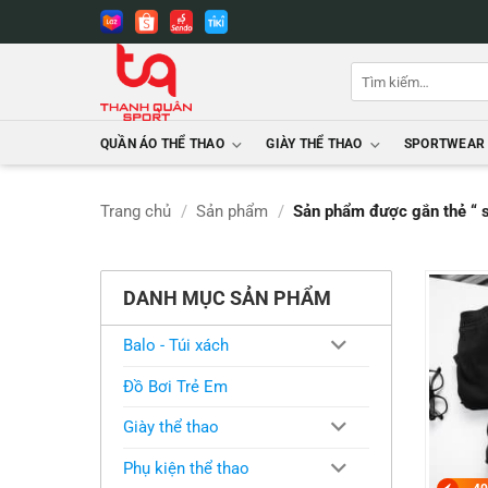
Bỏ
qua
nội
Tìm
dung
kiếm:
QUẦN ÁO THỂ THAO
GIÀY THỂ THAO
SPORTWEAR
Trang chủ
/
Sản phẩm
/
Sản phẩm được gắn thẻ “ s
DANH MỤC SẢN PHẨM
Balo - Túi xách
Đồ Bơi Trẻ Em
Giày thể thao
Phụ kiện thể thao