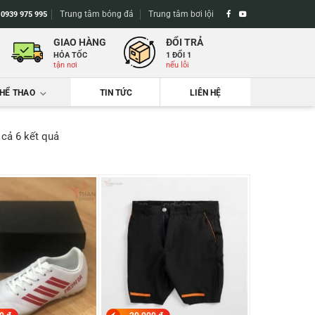
Trung tâm bóng đá
Trung tâm bơi lội
-
0939 975 995
GIAO HÀNG
ĐỔI TRẢ
HỎA TỐC
1 ĐỔI 1
tận nơi
nếu lỗi
THỂ THAO
TIN TỨC
LIÊN HỆ
Đã
t cả 6 kết quả
sắp
xếp
theo
mới
nhất