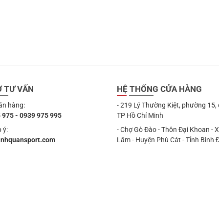
Ợ TƯ VẤN
HỆ THỐNG CỬA HÀNG
án hàng:
- 219 Lý Thường Kiệt, phường 15,
 975 - 0939 975 995
TP Hồ Chí Minh
 ý:
- Chợ Gò Đào - Thôn Đại Khoan - 
anhquansport.com
Lâm - Huyện Phù Cát - Tỉnh Bình 