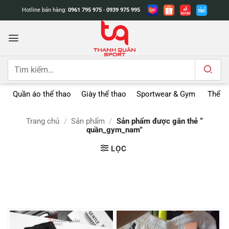
Bỏ
Hotline bán hàng:
0961 795 975
-
0939 975 995
qua
nội
dung
Tìm
kiếm:
Quần áo thể thao
Giày thể thao
Sportwear & Gym
Thể t
Trang chủ
/
Sản phẩm
/
Sản phẩm được gắn thẻ “
quần_gym_nam”
LỌC