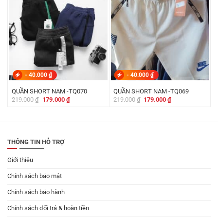
-
40.000
₫
-
40.000
₫
QUẦN SHORT NAM -TQ070
QUẦN SHORT NAM -TQ069
Giá
Giá
Giá
Giá
219.000
₫
179.000
₫
219.000
₫
179.000
₫
gốc
hiện
gốc
hiện
là:
tại
là:
tại
219.000 ₫.
là:
219.000 ₫.
là:
179.000 ₫.
179.000 ₫.
THÔNG TIN HỖ TRỢ
Giới thiệu
Chính sách bảo mật
Chính sách bảo hành
Chính sách đổi trả & hoàn tiền