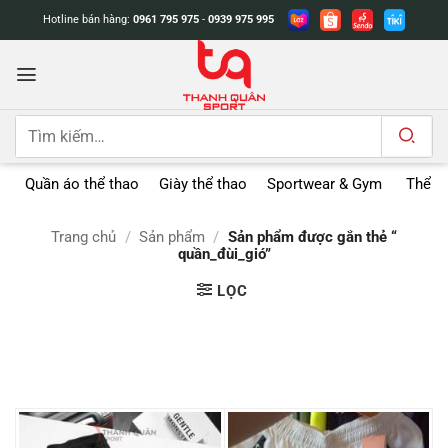
Bỏ
Hotline bán hàng:
0961 795 975
-
0939 975 995
qua
nội
dung
Tìm
kiếm:
Quần áo thể thao
Giày thể thao
Sportwear & Gym
Thể t
Trang chủ
/
Sản phẩm
/
Sản phẩm được gắn thẻ “
quần_đùi_gió”
LỌC