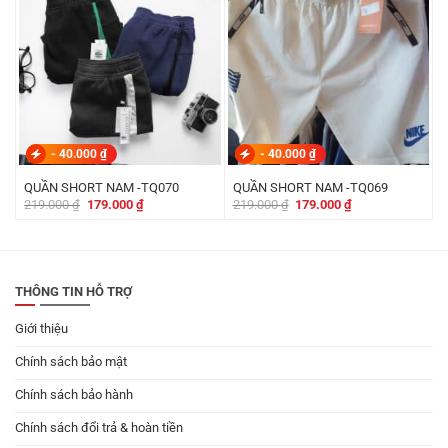
-
40.000
₫
-
40.000
₫
QUẦN SHORT NAM -TQ070
QUẦN SHORT NAM -TQ069
Giá
Giá
Giá
Giá
219.000
₫
179.000
₫
219.000
₫
179.000
₫
gốc
hiện
gốc
hiện
là:
tại
là:
tại
219.000 ₫.
là:
219.000 ₫.
là:
179.000 ₫.
179.000 ₫.
THÔNG TIN HỖ TRỢ
Giới thiệu
Chính sách bảo mật
Chính sách bảo hành
Chính sách đổi trả & hoàn tiền