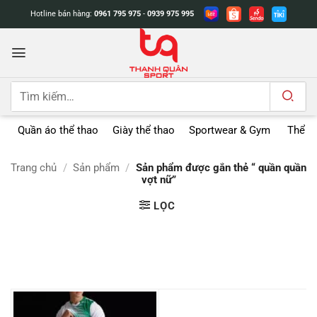
Bỏ
Hotline bán hàng:
0961 795 975
-
0939 975 995
qua
nội
dung
Tìm
kiếm:
Quần áo thể thao
Giày thể thao
Sportwear & Gym
Thể t
Trang chủ
/
Sản phẩm
/
Sản phẩm được gắn thẻ “ quần quần
vợt nữ”
LỌC