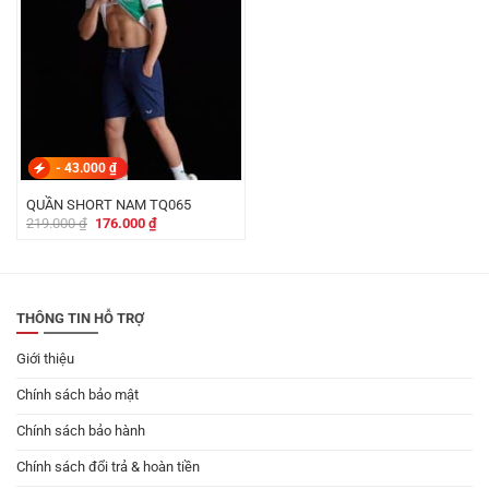
-
43.000
₫
QUẦN SHORT NAM TQ065
Giá
Giá
219.000
₫
176.000
₫
gốc
hiện
là:
tại
219.000 ₫.
là:
176.000 ₫.
THÔNG TIN HỖ TRỢ
Giới thiệu
Chính sách bảo mật
Chính sách bảo hành
Chính sách đổi trả & hoàn tiền