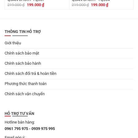
Giá
Giá
Giá
Giá
219.000
₫
199.000
₫
219.000
₫
199.000
₫
gốc
hiện
gốc
hiện
là:
tại
là:
tại
219.000 ₫.
là:
219.000 ₫.
là:
199.000 ₫.
199.000 ₫.
THÔNG TIN HỖ TRỢ
Giới thiệu
Chính sách bảo mật
Chính sách bảo hành
Chính sách đổi trả & hoàn tiền
Phương thức thanh toán
Chính sách vận chuyển
HỖ TRỢ TƯ VẤN
Hotline bán hàng:
0961 795 975 - 0939 975 995
Email góp ý: