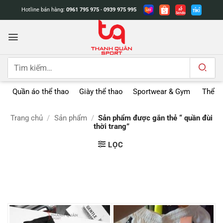
Bỏ
Hotline bán hàng:
0961 795 975
-
0939 975 995
qua
nội
dung
Tìm
kiếm:
Quần áo thể thao
Giày thể thao
Sportwear & Gym
Thể t
Trang chủ
/
Sản phẩm
/
Sản phẩm được gắn thẻ “ quần đùi
thời trang”
LỌC