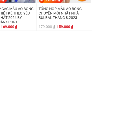
00
₫
-
20.000
₫
 CÁC MẪU ÁO BÓNG
TỔNG HỢP MẪU ÁO BÓNG
HIẾT KẾ THEO YÊU
CHUYỀN MỚI NHẤT NHÀ
NHẤT 2024 BY
BULBAL THÁNG 8.2023
UÂN SPORT
Giá
Giá
Giá
Giá
169.000
₫
179.000
₫
159.000
₫
gốc
hiện
gốc
hiện
là:
tại
là:
tại
199.000 ₫.
là:
179.000 ₫.
là:
169.000 ₫.
159.000 ₫.