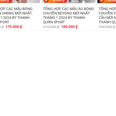
.000
₫
-
30.000
₫
-
30.0
HỢP CÁC MẪU BÓNG
TỔNG HỢP CÁC MẪU ÁO BÓNG
TỔNG HỢP
 HWING MỚI NHẤT
CHUYỀN BEYONO MỚI NHẤT
CHUYỀN T
1 2024 BY THANH
THÁNG 1 2024 BY THANH
CẦU MỚI 
SPORT
QUÂN SPORT
THANH Q
Giá
Giá
Giá
Giá
0
₫
179.000
₫
219.000
₫
189.000
₫
199.000
₫
gốc
hiện
gốc
hiện
là:
tại
là:
tại
199.000 ₫.
là:
219.000 ₫.
là:
179.000 ₫.
189.000 ₫.