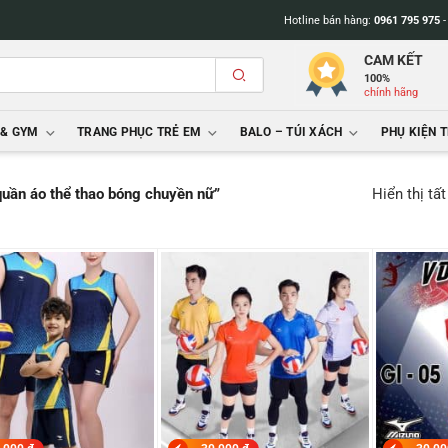
Hotline bán hàng:
0961 795 975
CAM KẾT
100%
chính hãng
 & GYM
TRANG PHỤC TRẺ EM
BALO – TÚI XÁCH
PHỤ KIỆN 
Hiển thị tấ
uần áo thể thao bóng chuyền nữ”