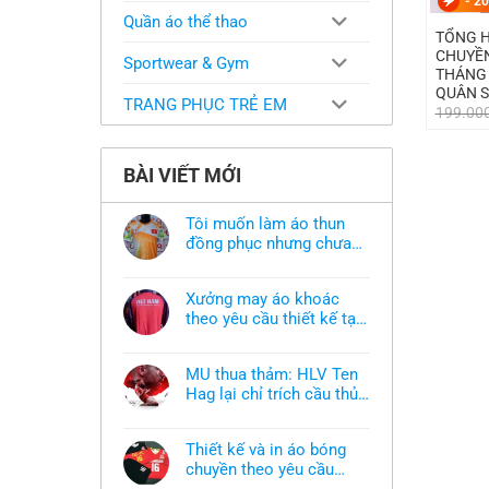
-
20
Quần áo thể thao
TỔNG 
CHUYỀN
Sportwear & Gym
THÁNG 
QUÂN 
TRANG PHỤC TRẺ EM
199.00
BÀI VIẾT MỚI
Tôi muốn làm áo thun
đồng phục nhưng chưa
có mẫu thì phải làm sao?
Không
có
bình
Xưởng may áo khoác
luận
ở
theo yêu cầu thiết kế tại
Tôi
TPHCM
Không
muốn
có
làm
bình
áo
MU thua thảm: HLV Ten
luận
thun
ở
Hag lại chỉ trích cầu thủ,
đồng
Xưởng
phục
thừa nhận sự thật chua
Không
may
nhưng
có
áo
chát của bầy quỷ nhỏ
chưa
bình
khoác
có
Thiết kế và in áo bóng
luận
theo
mẫu
ở
chuyền theo yêu cầu
yêu
thì
MU
cầu
phải