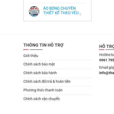
,thiết kế logo free
Không
thua
thiết
làm
có
thảm:
kế
sao?
bình
HLV
tại
ÁO BÓNG CHUYỀN
luận
Ten
TPHCM
ở
THIẾT KẾ THEO YÊU
Hag
Thiết
lại
CẦU- ĐỒ BÓNG CHUYỀN
Không
kế
chỉ
có
và
THIẾT KẾ MỚI NHẤT
trích
bình
in
cầu
2024
luận
áo
thủ,
ở
bóng
thừa
ÁO
chuyền
nhận
BÓNG
theo
sự
CHUYỀN
yêu
thật
THIẾT
cầu
chua
THÔNG TIN HỖ TRỢ
KẾ
HỖ TR
,thiết
chát
THEO
kế
của
YÊU
logo
bầy
Hotline b
CẦU-
free
Giới thiệu
quỷ
ĐỒ
nhỏ
0961 795
BÓNG
CHUYỀN
Chính sách bảo mật
THIẾT
Email góp
KẾ
info@th
Chính sách bảo hành
MỚI
NHẤT
2024
Chính sách đổi trả & hoàn tiền
Phương thức thanh toán
Chính sách vận chuyển