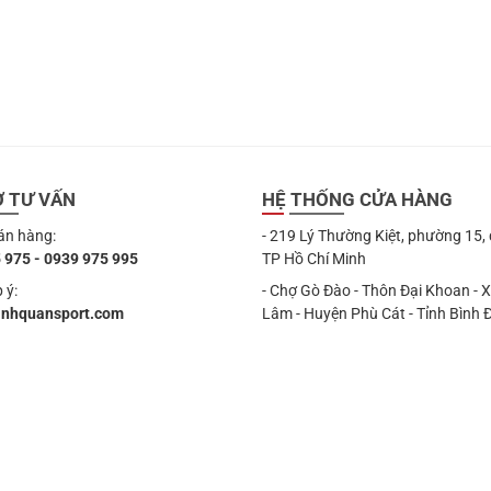
Ợ TƯ VẤN
HỆ THỐNG CỬA HÀNG
án hàng:
- 219 Lý Thường Kiệt, phường 15,
 975 - 0939 975 995
TP Hồ Chí Minh
 ý:
- Chợ Gò Đào - Thôn Đại Khoan - 
anhquansport.com
Lâm - Huyện Phù Cát - Tỉnh Bình 