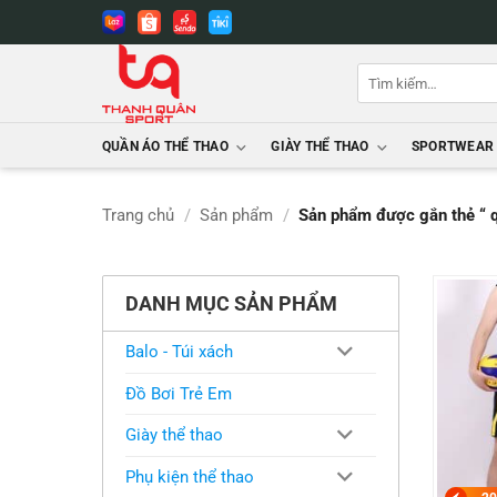
Bỏ
qua
nội
Tìm
dung
kiếm:
QUẦN ÁO THỂ THAO
GIÀY THỂ THAO
SPORTWEAR
Trang chủ
/
Sản phẩm
/
Sản phẩm được gắn thẻ “ q
DANH MỤC SẢN PHẨM
Balo - Túi xách
Đồ Bơi Trẻ Em
Giày thể thao
Phụ kiện thể thao