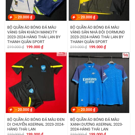
-
20.000
₫
-
20.000
₫
BỘ QUẦN ÁO BÓNG ĐÁ MÀU
BỘ QUẦN ÁO BÓNG ĐÁ MÀU
VÀNG SÂN KHÁCH MANCITY
VÀNG SÂN NHÀ ĐỘI DORMUND
2023-2024-HÀNG THÁI LAN BY
2023-2024-HÀNG THÁI LAN BY
THANH QUÂN SPORT
THANH QUÂN SPORT
Giá
Giá
Giá
Giá
219.000
₫
199.000
₫
219.000
₫
199.000
₫
gốc
hiện
gốc
hiện
là:
tại
là:
tại
219.000 ₫.
là:
219.000 ₫.
là:
199.000 ₫.
199.000 ₫.
-
20.000
₫
-
20.000
₫
BỘ QUẦN ÁO BÓNG ĐÁ MÀU ĐEN
BỘ QUẦN ÁO BÓNG ĐÁ MÀU
DI CHUYỂN ASERNAL 2023-2024-
XANH DƯƠNG ASERNAL 2023-
HÀNG THÁI LAN
2024-HÀNG THÁI LAN
Giá
Giá
Giá
Giá
219.000
₫
199.000
₫
219.000
₫
199.000
₫