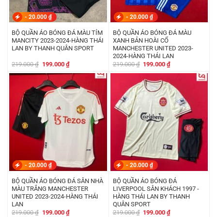
-
20.000
₫
-
20.000
₫
BỘ QUẦN ÁO BÓNG ĐÁ MÀU TÍM
BỘ QUẦN ÁO BÓNG ĐÁ MÀU
MANCITY 2023-2024-HÀNG THÁI
XANH BẢN HOÀI CỔ
LAN BY THANH QUÂN SPORT
MANCHESTER UNITED 2023-
2024-HÀNG THÁI LAN
Giá
Giá
Giá
Giá
219.000
₫
199.000
₫
219.000
₫
199.000
₫
gốc
hiện
gốc
hiện
là:
tại
là:
tại
219.000 ₫.
là:
219.000 ₫.
là:
199.000 ₫.
199.000 ₫.
-
20.000
₫
-
20.000
₫
BỘ QUẦN ÁO BÓNG ĐÁ SÂN NHÀ
BỘ QUẦN ÁO BÓNG ĐÁ
MÀU TRẮNG MANCHESTER
LIVERPOOL SÂN KHÁCH 1997 -
UNITED 2023-2024-HÀNG THÁI
HÀNG THÁI LAN BY THANH
LAN
QUÂN SPORT
Giá
Giá
Giá
Giá
219.000
₫
199.000
₫
219.000
₫
199.000
₫