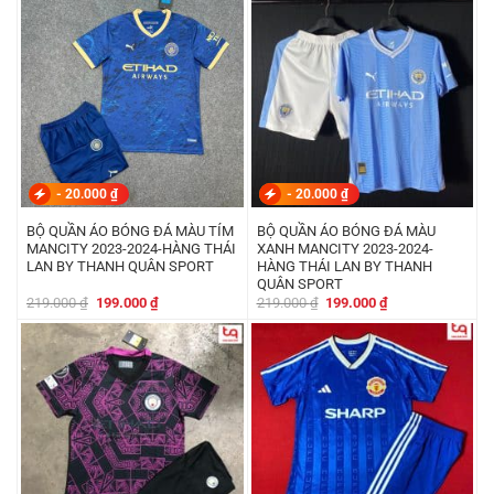
219.000 ₫.
là:
219.000 ₫.
là:
199.000 ₫.
199.000 ₫.
-
20.000
₫
-
20.000
₫
BỘ QUẦN ÁO BÓNG ĐÁ MÀU TÍM
BỘ QUẦN ÁO BÓNG ĐÁ MÀU
MANCITY 2023-2024-HÀNG THÁI
XANH MANCITY 2023-2024-
LAN BY THANH QUÂN SPORT
HÀNG THÁI LAN BY THANH
QUÂN SPORT
Giá
Giá
Giá
Giá
219.000
₫
199.000
₫
219.000
₫
199.000
₫
gốc
hiện
gốc
hiện
là:
tại
là:
tại
219.000 ₫.
là:
219.000 ₫.
là:
199.000 ₫.
199.000 ₫.