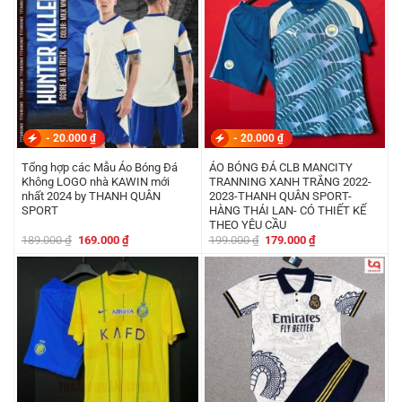
-
20.000
₫
-
20.000
₫
Tổng hợp các Mẫu Áo Bóng Đá
ÁO BÓNG ĐÁ CLB MANCITY
Không LOGO nhà KAWIN mới
TRANNING XANH TRẮNG 2022-
nhất 2024 by THANH QUÂN
2023-THANH QUÂN SPORT-
SPORT
HÀNG THÁI LAN- CÓ THIẾT KẾ
THEO YÊU CẦU
Giá
Giá
Giá
Giá
189.000
₫
169.000
₫
199.000
₫
179.000
₫
gốc
hiện
gốc
hiện
là:
tại
là:
tại
189.000 ₫.
là:
199.000 ₫.
là:
169.000 ₫.
179.000 ₫.