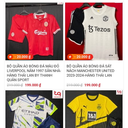
gốc
hiện
gốc
hiện
là:
tại
là:
tại
219.000 ₫.
là:
219.000 ₫.
là:
199.000 ₫.
199.000 ₫.
-
20.000
₫
-
20.000
₫
BỘ QUẦN ÁO BÓNG ĐÁ MÀU ĐỎ
BỘ QUẦN ÁO BÓNG ĐÁ SÁT
LIVERPOOL NĂM 1997 SÂN NHÀ-
NÁCH MANCHESTER UNITED
HÀNG THÁI LAN BY THANH
2023-2024-HÀNG THÁI LAN
QUÂN SPORT
Giá
Giá
Giá
Giá
219.000
₫
199.000
₫
219.000
₫
199.000
₫
gốc
hiện
gốc
hiện
là:
tại
là:
tại
219.000 ₫.
là:
219.000 ₫.
là:
199.000 ₫.
199.000 ₫.