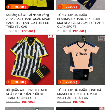
-
20.000
₫
-
20.000
₫
Áo Bóng Đá CLB Al Nassr Vàng
TỔNG HỢP CÁC MẪU
2022-2023-THANH QUÂN SPORT-
READMARID HÀNG FAKE THÁI
HÀNG THÁI LAN- CÓ THIẾT KẾ
MỚI NHẤT 2023-2024 BY THANH
THEO YÊU CẦU
QUÂN SPORT
Giá
Giá
Giá
Giá
199.000
₫
179.000
₫
219.000
₫
199.000
₫
gốc
hiện
gốc
hiện
là:
tại
là:
tại
199.000 ₫.
là:
219.000 ₫.
là:
179.000 ₫.
199.000 ₫.
-
20.000
₫
-
20.000
₫
BỘ QUẦN ÁO JUNVETUS MỚI
TỔNG HỢP CÁC MẪU BÓNG ĐÁ
NHẤT 2023 PHÂN PHỐI BY
MANCHESTER UNITED 2023-
THANH QUÂN SPORT
2024-HÀNG THÁI LAN
Giá
Giá
Giá
Giá
219.000
₫
199.000
₫
219.000
₫
199.000
₫
gốc
hiện
gốc
hiện
là:
tại
là:
tại