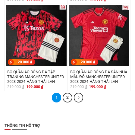
gốc
hiện
gốc
hiện
là:
tại
là:
tại
219.000 ₫.
là:
219.000 ₫.
là:
199.000 ₫.
199.000 ₫.
-
20.000
₫
-
20.000
₫
BỘ QUẦN ÁO BÓNG ĐÁ TẬP
BỘ QUẦN ÁO BÓNG ĐÁ SÂN NHÀ
TRANING MANCHESTER UNITED
MÀU ĐỎ MANCHESTER UNITED
2023-2024-HÀNG THÁI LAN
2023-2024-HÀNG THÁI LAN
Giá
Giá
Giá
Giá
219.000
₫
199.000
₫
219.000
₫
199.000
₫
gốc
hiện
gốc
hiện
là:
tại
là:
tại
219.000 ₫.
là:
1
2
219.000 ₫.
là:
199.000 ₫.
199.000 ₫.
THÔNG TIN HỖ TRỢ