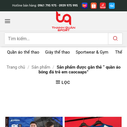
Bỏ
Hotline bán hàng:
0961 795 975
-
0939 975 995
qua
nội
dung
Tìm
kiếm:
Quần áo thể thao
Giày thể thao
Sportwear & Gym
Thể t
Trang chủ
/
Sản phẩm
/
Sản phẩm được gắn thẻ “ quần áo
bóng đá trẻ em caocaaps”
LỌC