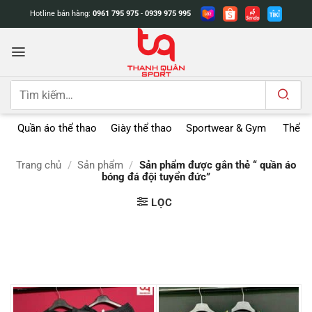
Bỏ
Hotline bán hàng:
0961 795 975
-
0939 975 995
qua
nội
dung
Tìm
kiếm:
Quần áo thể thao
Giày thể thao
Sportwear & Gym
Thể t
Trang chủ
/
Sản phẩm
/
Sản phẩm được gắn thẻ “ quần áo
bóng đá đội tuyển đức”
LỌC