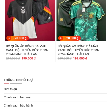
-
20.000
₫
-
20.000
₫
BỘ QUẦN ÁO BÓNG ĐÁ MÀU
BỘ QUẦN ÁO BÓNG ĐÁ MÀU
XANH ĐỘI TUYỂN ĐỨ C 2023-
XANH ĐỘI TUYỂN ĐỨC 2023-
2024-HÀNG THÁI LAN
2024-HÀNG THÁI LAN
Giá
Giá
Giá
Giá
219.000
₫
199.000
₫
219.000
₫
199.000
₫
gốc
hiện
gốc
hiện
là:
tại
là:
tại
219.000 ₫.
là:
219.000 ₫.
là:
199.000 ₫.
199.000 ₫.
THÔNG TIN HỖ TRỢ
Giới thiệu
Chính sách bảo mật
Chính sách bảo hành