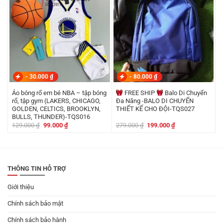
-
30.000
₫
-
80.000
₫
Áo bóng rổ em bé NBA – tập bóng
FREE SHIP
Balo Di Chuyển
rổ, tập gym (LAKERS, CHICAGO,
Đa Năng -BALO DI CHUYỂN
GOLDEN, CELTICS, BROOKLYN,
THIẾT KẾ CHO ĐỘI-TQS027
BULLS, THUNDER)-TQS016
Giá
Giá
Giá
Giá
129.000
₫
99.000
₫
279.000
₫
199.000
₫
gốc
hiện
gốc
hiện
là:
tại
là:
tại
129.000 ₫.
là:
279.000 ₫.
là:
99.000 ₫.
199.000 ₫.
THÔNG TIN HỖ TRỢ
Giới thiệu
Chính sách bảo mật
Chính sách bảo hành