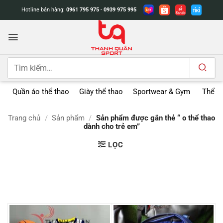
Bỏ
Hotline bán hàng:
0961 795 975
-
0939 975 995
qua
nội
dung
Tìm
kiếm:
Quần áo thể thao
Giày thể thao
Sportwear & Gym
Thể t
Trang chủ
/
Sản phẩm
/
Sản phẩm được gắn thẻ “ o thể thao
dành cho trẻ em”
LỌC