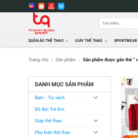
Bỏ
qua
nội
Tìm
dung
kiếm:
QUẦN ÁO THỂ THAO
GIÀY THỂ THAO
SPORTWEAR
Trang chủ
/
Sản phẩm
/
Sản phẩm được gắn thẻ “ 
DANH MỤC SẢN PHẨM
Balo - Túi xách
Đồ Bơi Trẻ Em
Giày thể thao
Phụ kiện thể thao