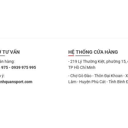
Ợ TƯ VẤN
HỆ THỐNG CỬA HÀNG
án hàng:
- 219 Lý Thường Kiệt, phường 15,
 975 - 0939 975 995
TP Hồ Chí Minh
 ý:
- Chợ Gò Đào - Thôn Đại Khoan - 
anhquansport.com
Lâm - Huyện Phù Cát - Tỉnh Bình 