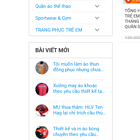
-
11
Quần áo thể thao
TỔNG H
TRẺ EM
Sportwear & Gym
THÁNG 
QUÂN 
TRANG PHỤC TRẺ EM
130.00
BÀI VIẾT MỚI
Tôi muốn làm áo thun
đồng phục nhưng chưa
có mẫu thì phải làm sao?
Không
có
bình
Xưởng may áo khoác
luận
ở
theo yêu cầu thiết kế tại
Tôi
TPHCM
Không
muốn
có
làm
bình
áo
MU thua thảm: HLV Ten
luận
thun
ở
Hag lại chỉ trích cầu thủ,
đồng
Xưởng
phục
thừa nhận sự thật chua
Không
may
nhưng
có
áo
chát của bầy quỷ nhỏ
chưa
bình
khoác
có
Thiết kế và in áo bóng
luận
theo
mẫu
ở
chuyền theo yêu cầu
yêu
thì
MU
cầu
phải