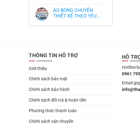
,thiết kế logo free
Không
thua
thiết
làm
có
thảm:
kế
sao?
bình
HLV
tại
ÁO BÓNG CHUYỀN
luận
Ten
TPHCM
ở
THIẾT KẾ THEO YÊU
Hag
Thiết
lại
CẦU- ĐỒ BÓNG CHUYỀN
Không
kế
chỉ
có
và
THIẾT KẾ MỚI NHẤT
trích
bình
in
cầu
2024
luận
áo
thủ,
ở
bóng
thừa
ÁO
chuyền
nhận
BÓNG
theo
sự
CHUYỀN
yêu
thật
THIẾT
cầu
chua
THÔNG TIN HỖ TRỢ
KẾ
HỖ TR
,thiết
chát
THEO
kế
của
YÊU
logo
bầy
Hotline b
CẦU-
free
Giới thiệu
quỷ
ĐỒ
nhỏ
0961 795
BÓNG
CHUYỀN
Chính sách bảo mật
THIẾT
Email góp
KẾ
info@th
Chính sách bảo hành
MỚI
NHẤT
2024
Chính sách đổi trả & hoàn tiền
Phương thức thanh toán
Chính sách vận chuyển