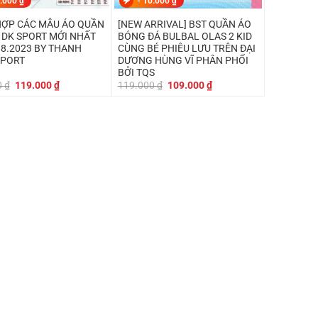
.000
₫
-
10.000
₫
ỢP CÁC MẪU ÁO QUẦN
[NEW ARRIVAL] BST QUẦN ÁO
 DK SPORT MỚI NHẤT
BÓNG ĐÁ BULBAL OLAS 2 KID
8.2023 BY THANH
CÙNG BÉ PHIÊU LƯU TRÊN ĐẠI
SPORT
DƯƠNG HÙNG VĨ PHÂN PHỐI
BỞI TQS
Giá
Giá
Giá
Giá
0
₫
119.000
₫
119.000
₫
109.000
₫
gốc
hiện
gốc
hiện
là:
tại
là:
tại
130.000 ₫.
là:
119.000 ₫.
là:
119.000 ₫.
109.000 ₫.