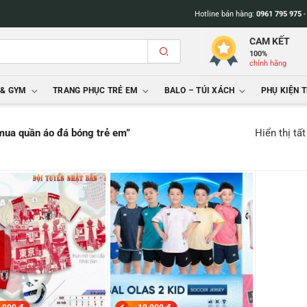
Hotline bán hàng:
0961 795 975
CAM KẾT
100%
chính hãng
 & GYM
TRANG PHỤC TRẺ EM
BALO – TÚI XÁCH
PHỤ KIỆN 
Hiển thị tấ
mua quần áo đá bóng trẻ em”