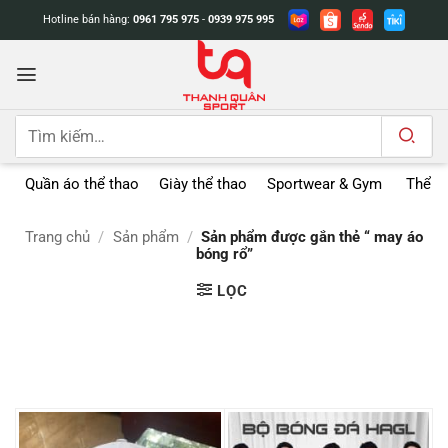
Bỏ
Hotline bán hàng:
0961 795 975
-
0939 975 995
qua
nội
dung
Tìm
kiếm:
Quần áo thể thao
Giày thể thao
Sportwear & Gym
Thể t
Trang chủ
/
Sản phẩm
/
Sản phẩm được gắn thẻ “ may áo
bóng rổ”
LỌC