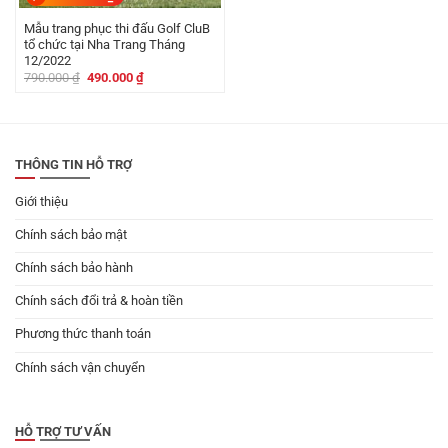
Mẫu trang phục thi đấu Golf CluB
tổ chức tại Nha Trang Tháng
12/2022
Giá
Giá
790.000
₫
490.000
₫
gốc
hiện
là:
tại
790.000 ₫.
là:
490.000 ₫.
THÔNG TIN HỖ TRỢ
Giới thiệu
Chính sách bảo mật
Chính sách bảo hành
Chính sách đổi trả & hoàn tiền
Phương thức thanh toán
Chính sách vận chuyển
HỖ TRỢ TƯ VẤN