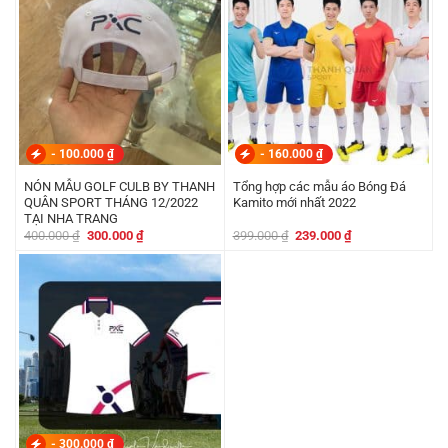
-
100.000
₫
-
160.000
₫
NÓN MẪU GOLF CULB BY THANH
Tổng hợp các mẫu áo Bóng Đá
QUÂN SPORT THÁNG 12/2022
Kamito mới nhất 2022
TẠI NHA TRANG
Giá
Giá
Giá
Giá
400.000
₫
300.000
₫
399.000
₫
239.000
₫
gốc
hiện
gốc
hiện
là:
tại
là:
tại
400.000 ₫.
là:
399.000 ₫.
là:
300.000 ₫.
239.000 ₫.
-
300.000
₫