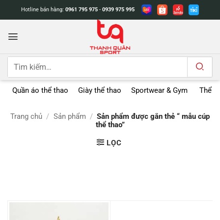
Bỏ
Hotline bán hàng:
0961 795 975
-
0939 975 995
qua
nội
dung
Tìm
kiếm:
Quần áo thể thao
Giày thể thao
Sportwear & Gym
Thể t
Trang chủ
/
Sản phẩm
/
Sản phẩm được gắn thẻ “ mẫu cúp
thể thao”
LỌC