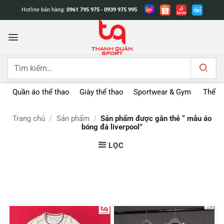
Bỏ
Hotline bán hàng:
0961 795 975
-
0939 975 995
qua
nội
dung
Tìm
kiếm:
Quần áo thể thao
Giày thể thao
Sportwear & Gym
Thể t
Trang chủ
/
Sản phẩm
/
Sản phẩm được gắn thẻ “ mẫu áo
bóng đá liverpool”
LỌC