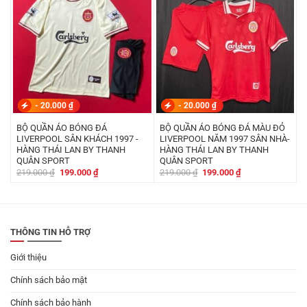
-
20.000
₫
-
20.000
₫
BỘ QUẦN ÁO BÓNG ĐÁ
BỘ QUẦN ÁO BÓNG ĐÁ MÀU ĐỎ
LIVERPOOL SÂN KHÁCH 1997 -
LIVERPOOL NĂM 1997 SÂN NHÀ-
HÀNG THÁI LAN BY THANH
HÀNG THÁI LAN BY THANH
QUÂN SPORT
QUÂN SPORT
Giá
Giá
Giá
Giá
219.000
₫
199.000
₫
219.000
₫
199.000
₫
gốc
hiện
gốc
hiện
là:
tại
là:
tại
219.000 ₫.
là:
219.000 ₫.
là:
199.000 ₫.
199.000 ₫.
THÔNG TIN HỖ TRỢ
Giới thiệu
Chính sách bảo mật
Chính sách bảo hành