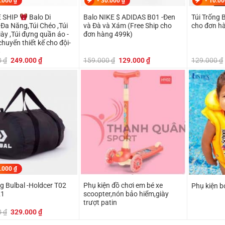
.000
₫
-
30.000
₫
-
10.0
 SHIP
Balo Di
Balo NIKE $ ADIDAS B01 -Đen
Túi Trống 
Đa Năng,Túi Chéo ,Túi
và Đà và Xám (Free Ship cho
cho đơn h
ày ,Túi đựng quần áo -
đơn hàng 499k)
chuyển thiết kế cho đội-
8
Giá
Giá
Giá
Giá
0
₫
249.000
₫
159.000
₫
129.000
₫
129.000
₫
gốc
hiện
gốc
hiện
là:
tại
là:
tại
299.000 ₫.
là:
159.000 ₫.
là:
249.000 ₫.
129.000 ₫.
.000
₫
er T02
Phụ kiện đồ chơi em bé xe
Phụ kiện bơ
21
scoopter,nón bảo hiểm,giày
trượt patin
Giá
Giá
0
₫
329.000
₫
gốc
hiện
là:
tại