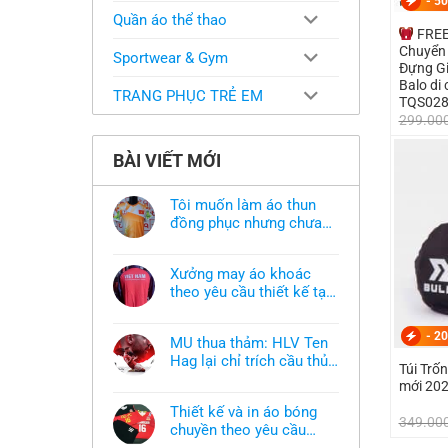
-
50
Quần áo thể thao
FREE
Chuyển 
Sportwear & Gym
Đựng Gi
Balo di 
TRANG PHỤC TRẺ EM
TQS02
299.00
BÀI VIẾT MỚI
Tôi muốn làm áo thun
đồng phục nhưng chưa
có mẫu thì phải làm sao?
Không
có
bình
Xưởng may áo khoác
luận
ở
theo yêu cầu thiết kế tại
Tôi
TPHCM
Không
muốn
có
làm
bình
-
20
áo
MU thua thảm: HLV Ten
luận
thun
ở
Hag lại chỉ trích cầu thủ,
đồng
Túi Trống Bulbal -Holdc
Xưởng
phục
thừa nhận sự thật chua
Không
may
mới 20
nhưng
có
áo
chát của bầy quỷ nhỏ
chưa
bình
khoác
có
Thiết kế và in áo bóng
luận
theo
349.00
mẫu
ở
chuyền theo yêu cầu
yêu
thì
MU
cầu
phải