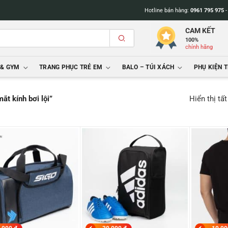
Hotline bán hàng:
0961 795 975
CAM KẾT
100%
chính hãng
 & GYM
TRANG PHỤC TRẺ EM
BALO – TÚI XÁCH
PHỤ KIỆN 
Hiển thị tấ
ắt kính bơi lội”