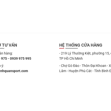
349.000 ₫.
là:
329.000 ₫.
Ợ TƯ VẤN
HỆ THỐNG CỬA HÀNG
án hàng:
- 219 Lý Thường Kiệt, phường 15,
 975 - 0939 975 995
TP Hồ Chí Minh
 ý:
- Chợ Gò Đào - Thôn Đại Khoan - 
anhquansport.com
Lâm - Huyện Phù Cát - Tỉnh Bình 