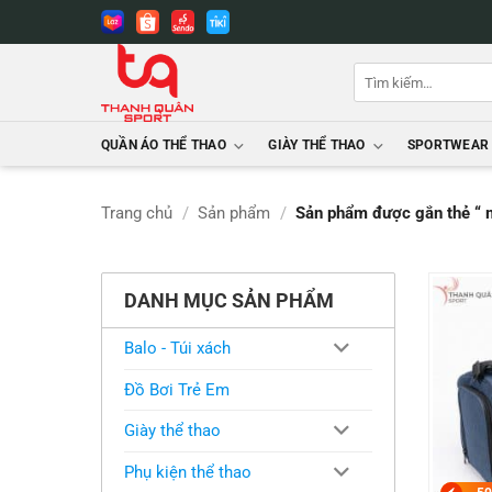
Bỏ
qua
nội
Tìm
dung
kiếm:
QUẦN ÁO THỂ THAO
GIÀY THỂ THAO
SPORTWEAR
Trang chủ
/
Sản phẩm
/
Sản phẩm được gắn thẻ “ m
DANH MỤC SẢN PHẨM
Balo - Túi xách
Đồ Bơi Trẻ Em
Giày thể thao
Phụ kiện thể thao