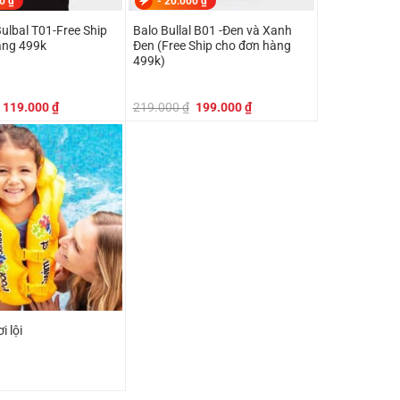
00
₫
-
20.000
₫
Bulbal T01-Free Ship
Balo Bullal B01 -Đen và Xanh
àng 499k
Đen (Free Ship cho đơn hàng
499k)
Giá
Giá
Giá
Giá
119.000
₫
219.000
₫
199.000
₫
gốc
hiện
gốc
hiện
là:
tại
là:
tại
129.000 ₫.
là:
219.000 ₫.
là:
119.000 ₫.
199.000 ₫.
i lội