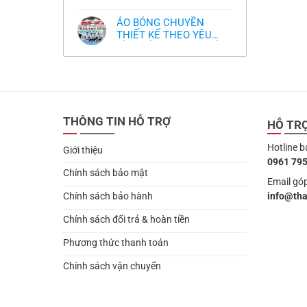
,thiết kế logo free
Không
thua
thiết
làm
có
thảm:
kế
sao?
bình
HLV
tại
ÁO BÓNG CHUYỀN
luận
Ten
TPHCM
ở
THIẾT KẾ THEO YÊU
Hag
Thiết
lại
CẦU- ĐỒ BÓNG CHUYỀN
Không
kế
chỉ
có
và
THIẾT KẾ MỚI NHẤT
trích
bình
in
cầu
2024
luận
áo
thủ,
ở
bóng
thừa
ÁO
chuyền
nhận
BÓNG
theo
sự
CHUYỀN
yêu
thật
THIẾT
cầu
chua
THÔNG TIN HỖ TRỢ
KẾ
HỖ TR
,thiết
chát
THEO
kế
của
YÊU
logo
bầy
Hotline b
CẦU-
free
Giới thiệu
quỷ
ĐỒ
nhỏ
0961 795
BÓNG
CHUYỀN
Chính sách bảo mật
THIẾT
Email góp
KẾ
info@th
Chính sách bảo hành
MỚI
NHẤT
2024
Chính sách đổi trả & hoàn tiền
Phương thức thanh toán
Chính sách vận chuyển