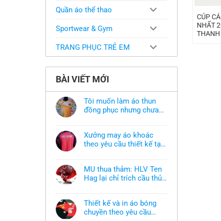
Quần áo thể thao
CÚP CÁ
NHẤT 2
Sportwear & Gym
THANH
TRANG PHỤC TRẺ EM
BÀI VIẾT MỚI
Tôi muốn làm áo thun
đồng phục nhưng chưa
có mẫu thì phải làm sao?
Không
có
bình
Xưởng may áo khoác
luận
ở
theo yêu cầu thiết kế tại
Tôi
TPHCM
Không
muốn
có
làm
bình
áo
MU thua thảm: HLV Ten
luận
thun
ở
Hag lại chỉ trích cầu thủ,
đồng
Xưởng
phục
thừa nhận sự thật chua
Không
may
nhưng
có
áo
chát của bầy quỷ nhỏ
chưa
bình
khoác
có
Thiết kế và in áo bóng
luận
theo
mẫu
ở
chuyền theo yêu cầu
yêu
thì
MU
cầu
phải