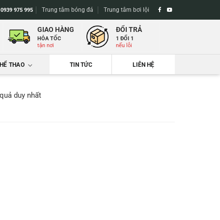
Trung tâm bóng đá
Trung tâm bơi lội
-
0939 975 995
GIAO HÀNG
ĐỔI TRẢ
HỎA TỐC
1 ĐỔI 1
tận nơi
nếu lỗi
THỂ THAO
TIN TỨC
LIÊN HỆ
 quả duy nhất