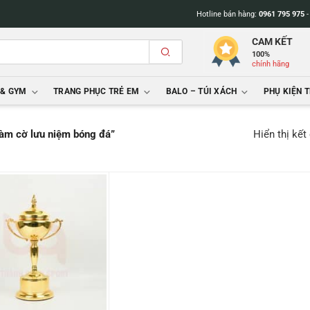
Hotline bán hàng:
0961 795 975
CAM KẾT
100%
chính hãng
 & GYM
TRANG PHỤC TRẺ EM
BALO – TÚI XÁCH
PHỤ KIỆN 
Hiển thị kết
làm cờ lưu niệm bóng đá”