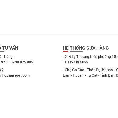
Ợ TƯ VẤN
HỆ THỐNG CỬA HÀNG
án hàng:
- 219 Lý Thường Kiệt, phường 15,
 975 - 0939 975 995
TP Hồ Chí Minh
 ý:
- Chợ Gò Đào - Thôn Đại Khoan - 
anhquansport.com
Lâm - Huyện Phù Cát - Tỉnh Bình 