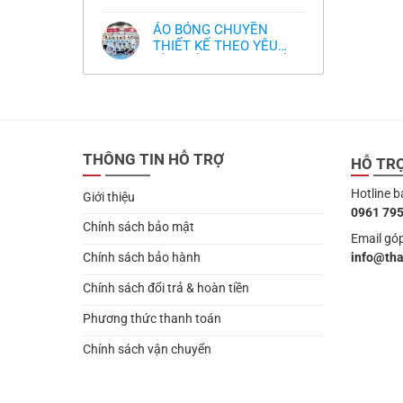
,thiết kế logo free
Không
thua
thiết
làm
có
thảm:
kế
sao?
bình
HLV
tại
ÁO BÓNG CHUYỀN
luận
Ten
TPHCM
ở
THIẾT KẾ THEO YÊU
Hag
Thiết
lại
CẦU- ĐỒ BÓNG CHUYỀN
Không
kế
chỉ
có
và
THIẾT KẾ MỚI NHẤT
trích
bình
in
cầu
2024
luận
áo
thủ,
ở
bóng
thừa
ÁO
chuyền
nhận
BÓNG
theo
sự
CHUYỀN
yêu
thật
THIẾT
cầu
chua
THÔNG TIN HỖ TRỢ
KẾ
HỖ TR
,thiết
chát
THEO
kế
của
YÊU
logo
bầy
Hotline b
CẦU-
free
Giới thiệu
quỷ
ĐỒ
nhỏ
0961 795
BÓNG
CHUYỀN
Chính sách bảo mật
THIẾT
Email góp
KẾ
info@th
Chính sách bảo hành
MỚI
NHẤT
2024
Chính sách đổi trả & hoàn tiền
Phương thức thanh toán
Chính sách vận chuyển