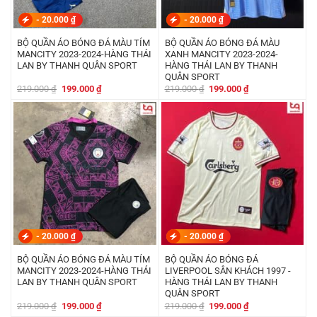
-
20.000
₫
-
20.000
₫
BỘ QUẦN ÁO BÓNG ĐÁ MÀU TÍM
BỘ QUẦN ÁO BÓNG ĐÁ MÀU
MANCITY 2023-2024-HÀNG THÁI
XANH MANCITY 2023-2024-
LAN BY THANH QUÂN SPORT
HÀNG THÁI LAN BY THANH
QUÂN SPORT
Giá
Giá
Giá
Giá
219.000
₫
199.000
₫
219.000
₫
199.000
₫
gốc
hiện
gốc
hiện
là:
tại
là:
tại
219.000 ₫.
là:
219.000 ₫.
là:
199.000 ₫.
199.000 ₫.
-
20.000
₫
-
20.000
₫
BỘ QUẦN ÁO BÓNG ĐÁ MÀU TÍM
BỘ QUẦN ÁO BÓNG ĐÁ
MANCITY 2023-2024-HÀNG THÁI
LIVERPOOL SÂN KHÁCH 1997 -
LAN BY THANH QUÂN SPORT
HÀNG THÁI LAN BY THANH
QUÂN SPORT
Giá
Giá
Giá
Giá
219.000
₫
199.000
₫
219.000
₫
199.000
₫
gốc
hiện
gốc
hiện