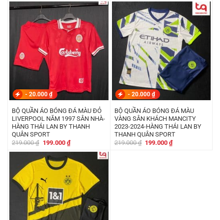
là:
tại
là:
tại
219.000 ₫.
là:
219.000 ₫.
là:
199.000 ₫.
199.000 ₫.
-
20.000
₫
-
20.000
₫
BỘ QUẦN ÁO BÓNG ĐÁ MÀU ĐỎ
BỘ QUẦN ÁO BÓNG ĐÁ MÀU
LIVERPOOL NĂM 1997 SÂN NHÀ-
VÀNG SÂN KHÁCH MANCITY
HÀNG THÁI LAN BY THANH
2023-2024-HÀNG THÁI LAN BY
QUÂN SPORT
THANH QUÂN SPORT
Giá
Giá
Giá
Giá
219.000
₫
199.000
₫
219.000
₫
199.000
₫
gốc
hiện
gốc
hiện
là:
tại
là:
tại
219.000 ₫.
là:
219.000 ₫.
là:
199.000 ₫.
199.000 ₫.