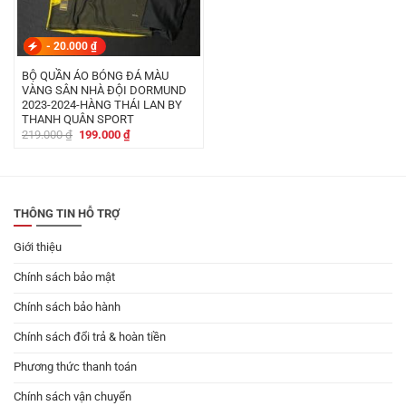
-
20.000
₫
BỘ QUẦN ÁO BÓNG ĐÁ MÀU
VÀNG SÂN NHÀ ĐỘI DORMUND
2023-2024-HÀNG THÁI LAN BY
THANH QUÂN SPORT
Giá
Giá
219.000
₫
199.000
₫
gốc
hiện
là:
tại
219.000 ₫.
là:
199.000 ₫.
THÔNG TIN HỖ TRỢ
Giới thiệu
Chính sách bảo mật
Chính sách bảo hành
Chính sách đổi trả & hoàn tiền
Phương thức thanh toán
Chính sách vận chuyển