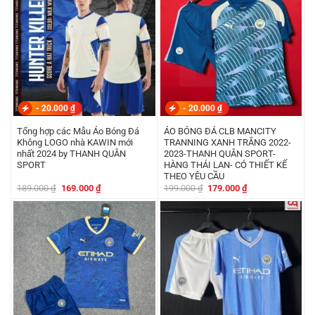
-
20.000
₫
-
20.000
₫
Tổng hợp các Mẫu Áo Bóng Đá
ÁO BÓNG ĐÁ CLB MANCITY
Không LOGO nhà KAWIN mới
TRANNING XANH TRẮNG 2022-
nhất 2024 by THANH QUÂN
2023-THANH QUÂN SPORT-
SPORT
HÀNG THÁI LAN- CÓ THIẾT KẾ
THEO YÊU CẦU
Giá
Giá
Giá
Giá
189.000
₫
169.000
₫
199.000
₫
179.000
₫
gốc
hiện
gốc
hiện
là:
tại
là:
tại
189.000 ₫.
là:
199.000 ₫.
là:
169.000 ₫.
179.000 ₫.