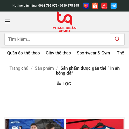
Bỏ
Hotline bán hàng:
0961 795 975
-
0939 975 995
qua
nội
dung
Tìm
kiếm:
Quần áo thể thao
Giày thể thao
Sportwear & Gym
Thể t
Trang chủ
/
Sản phẩm
/
Sản phẩm được gắn thẻ “ in ấn
bóng đá”
LỌC