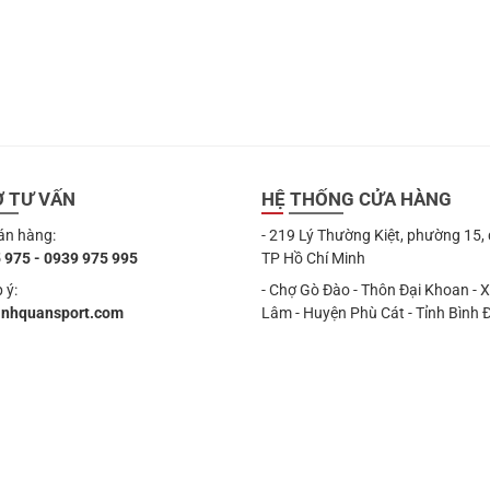
Ợ TƯ VẤN
HỆ THỐNG CỬA HÀNG
án hàng:
- 219 Lý Thường Kiệt, phường 15,
 975 - 0939 975 995
TP Hồ Chí Minh
 ý:
- Chợ Gò Đào - Thôn Đại Khoan - 
anhquansport.com
Lâm - Huyện Phù Cát - Tỉnh Bình 