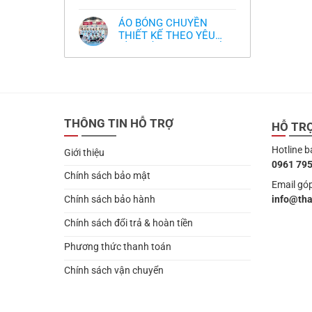
,thiết kế logo free
Không
thua
thiết
làm
có
thảm:
kế
sao?
bình
HLV
tại
ÁO BÓNG CHUYỀN
luận
Ten
TPHCM
ở
THIẾT KẾ THEO YÊU
Hag
Thiết
lại
CẦU- ĐỒ BÓNG CHUYỀN
Không
kế
chỉ
có
và
THIẾT KẾ MỚI NHẤT
trích
bình
in
cầu
2024
luận
áo
thủ,
ở
bóng
thừa
ÁO
chuyền
nhận
BÓNG
theo
sự
CHUYỀN
yêu
thật
THIẾT
cầu
chua
THÔNG TIN HỖ TRỢ
KẾ
HỖ TR
,thiết
chát
THEO
kế
của
YÊU
logo
bầy
Hotline b
CẦU-
free
Giới thiệu
quỷ
ĐỒ
nhỏ
0961 795
BÓNG
CHUYỀN
Chính sách bảo mật
THIẾT
Email góp
KẾ
info@th
Chính sách bảo hành
MỚI
NHẤT
2024
Chính sách đổi trả & hoàn tiền
Phương thức thanh toán
Chính sách vận chuyển