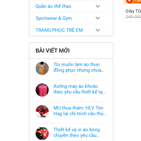
-
30
Quần áo thể thao
Giày TQ
249.00
Sportwear & Gym
TRANG PHỤC TRẺ EM
BÀI VIẾT MỚI
Tôi muốn làm áo thun
đồng phục nhưng chưa
có mẫu thì phải làm sao?
Không
có
bình
Xưởng may áo khoác
luận
ở
theo yêu cầu thiết kế tại
Tôi
TPHCM
Không
muốn
có
làm
bình
áo
MU thua thảm: HLV Ten
luận
thun
ở
Hag lại chỉ trích cầu thủ,
đồng
Xưởng
phục
thừa nhận sự thật chua
Không
may
nhưng
có
áo
chát của bầy quỷ nhỏ
chưa
bình
khoác
có
Thiết kế và in áo bóng
luận
theo
mẫu
ở
chuyền theo yêu cầu
yêu
thì
MU
cầu
phải