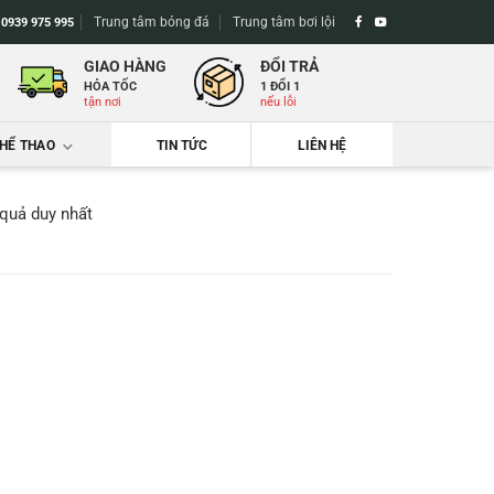
Trung tâm bóng đá
Trung tâm bơi lội
-
0939 975 995
GIAO HÀNG
ĐỔI TRẢ
HỎA TỐC
1 ĐỔI 1
tận nơi
nếu lỗi
THỂ THAO
TIN TỨC
LIÊN HỆ
 quả duy nhất