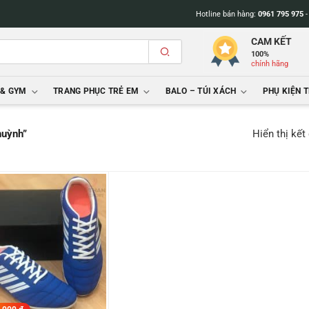
Hotline bán hàng:
0961 795 975
CAM KẾT
100%
chính hãng
 & GYM
TRANG PHỤC TRẺ EM
BALO – TÚI XÁCH
PHỤ KIỆN 
Hiển thị kết
huỳnh”