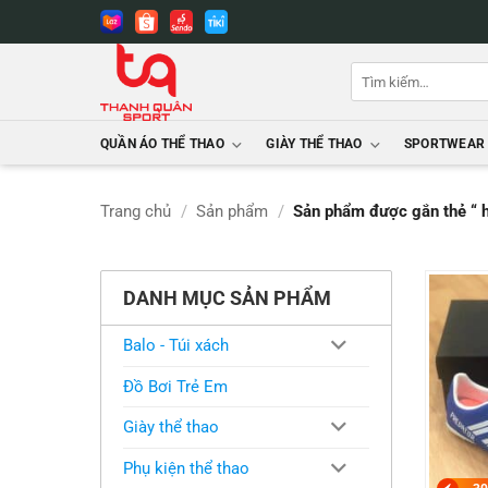
Bỏ
qua
nội
Tìm
dung
kiếm:
QUẦN ÁO THỂ THAO
GIÀY THỂ THAO
SPORTWEAR
Trang chủ
/
Sản phẩm
/
Sản phẩm được gắn thẻ “ 
DANH MỤC SẢN PHẨM
Balo - Túi xách
Đồ Bơi Trẻ Em
Giày thể thao
Phụ kiện thể thao